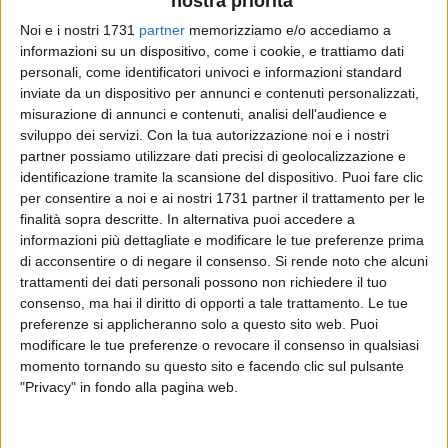
nostra priorità
Noi e i nostri 1731
partner
memorizziamo e/o accediamo a
informazioni su un dispositivo, come i cookie, e trattiamo dati
21
A cura di
personali, come identificatori univoci e informazioni standard
ALESSIA FILOGRASSO
inviate da un dispositivo per annunci e contenuti personalizzati,
misurazione di annunci e contenuti, analisi dell'audience e
sviluppo dei servizi.
Con la tua autorizzazione noi e i nostri
partner possiamo utilizzare dati precisi di geolocalizzazione e
Numerosi sono gli scioperi che in queste ore si sono svolti
identificazione tramite la scansione del dispositivo. Puoi fare clic
nella città di Barletta, tutti con un unico obiettivo: fare
per consentire a noi e ai nostri 1731 partner il trattamento per le
rumore affinchè la Palestina sia libera. Molti studenti, e non
finalità sopra descritte. In alternativa puoi accedere a
solo, non vogliono più rimanere indifferenti. Nella mattinata
informazioni più dettagliate e modificare le tue preferenze prima
odierna gli studenti e le studentesse dell'ITET" Cassandro-
di acconsentire o di negare il consenso.
Si rende noto che alcuni
Fermi-Nervi" di Barletta si sono riuniti dinanzi ai cancelli
trattamenti dei dati personali possono non richiedere il tuo
consenso, ma hai il diritto di opporti a tale trattamento. Le tue
della propria scuola con striscioni e slogan, hanno fatto
preferenze si applicheranno solo a questo sito web. Puoi
sentire la propria voce condannando ciò che sta accadendo
modificare le tue preferenze o revocare il consenso in qualsiasi
a Gaza ed esprimendo solidarietà nei confronti degli
momento tornando su questo sito e facendo clic sul pulsante
equipaggi della Global Sumud Flotilla.
"Privacy" in fondo alla pagina web.
La meta della Flotilla è Gaza, e il loro obiettivo è quello di