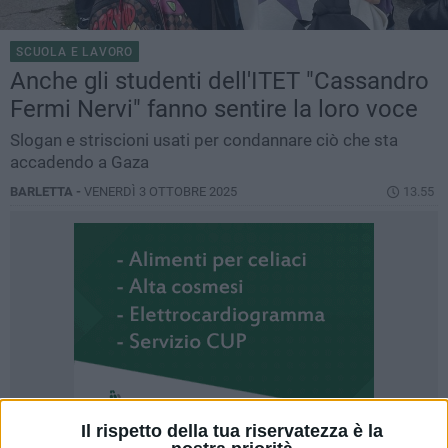
SCUOLA E LAVORO
Anche gli studenti dell'ITET "Cassandro
Fermi Nervi" fanno sentire la loro voce
Slogan e striscioni usati per condannare ciò che sta
accadendo a Gaza
BARLETTA -
VENERDÌ 3 OTTOBRE 2025
13.55
Il rispetto della tua riservatezza è la