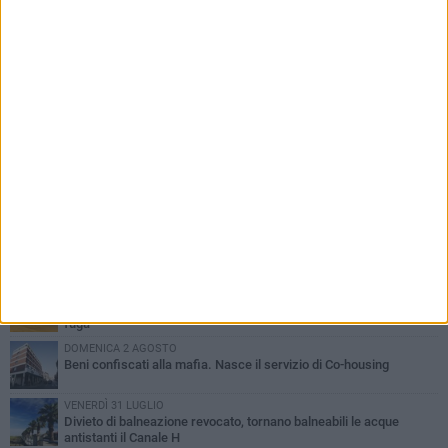
PIÙ LETTI QUESTA SETTIMANA
VENERDÌ 31 LUGLIO
Inaugurato il nuovo parcheggio nella stazione di Barletta
MERCOLEDÌ 5 AGOSTO
Barletta piange Gioacchino Dagnello: 64enne barlettano investito
all'alba a Trani
GIOVEDÌ 30 LUGLIO
Rapina all'Ipercoop di Barletta: nel mirino la gioielleria, banditi in
fuga
DOMENICA 2 AGOSTO
Beni confiscati alla mafia. Nasce il servizio di Co-housing
VENERDÌ 31 LUGLIO
Divieto di balneazione revocato, tornano balneabili le acque
antistanti il Canale H