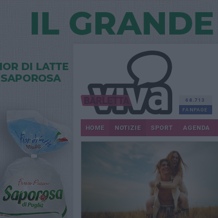
68.713
FANPAGE
HOME
NOTIZIE
SPORT
AGENDA