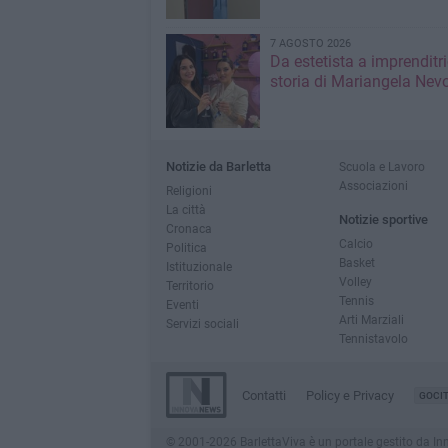
7 AGOSTO 2026
Da estetista a imprenditri
storia di Mariangela Nev
Notizie da Barletta
Scuola e Lavoro
Associazioni
Religioni
La città
Notizie sportive
Cronaca
Calcio
Politica
Basket
Istituzionale
Volley
Territorio
Tennis
Eventi
Arti Marziali
Servizi sociali
Tennistavolo
Contatti
Policy e Privacy
GOCI
© 2001-2026 BarlettaViva è un portale gestito da Innov