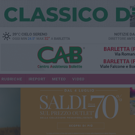
PI
39
°C
CIELO SERENO
NOTIZIE D
32°
OGGI MIN
24.5°
MAX
A
BARLETTA
DIRETTORE
ANTO
se
RUBRICHE
IREPORT
METEO
VIDEO