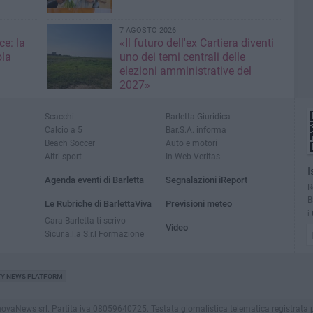
7 AGOSTO 2026
ce: la
«Il futuro dell'ex Cartiera diventi
ola
uno dei temi centrali delle
elezioni amministrative del
2027»
Scacchi
Barletta Giuridica
Calcio a 5
Bar.S.A. informa
Beach Soccer
Auto e motori
Altri sport
In Web Veritas
I
Agenda eventi di Barletta
Segnalazioni iReport
R
B
Le Rubriche di BarlettaViva
Previsioni meteo
i
Cara Barletta ti scrivo
Video
Sicur.a.l.a S.r.l Formazione
TY NEWS PLATFORM
aNews srl. Partita iva 08059640725. Testata giornalistica telematica registrata presso