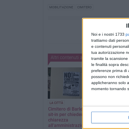
MOBILITAZIONE
CIMITERO
I
Noi e i nostri 1733
p
trattiamo dati person
e contenuti personali
tua autorizzazione no
Altri contenuti a tema
tramite la scansione 
le finalità sopra des
preferenze prima di 
possono non richieder
applicheranno solo a
momento tornando su 
LA CITTÀ
LA CITTÀ
Cimitero di Barletta,
Riapertura del
sit-in per chiedere
cimitero orari
chiarezza
pomeridiani, la
all'amministrazione
di apprezzame