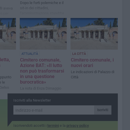
Dopo le forti polemiche e il
sit-in dei cittadini,
lli aveva
l'amministrazione starebbe
co per
valutando di mantenere
o
l'accesso anche nel
pomeriggio a luglio e agosto
ATTUALITÀ
LA CITTÀ
letta,
Cimitero comunale,
Cimitero comunale, i
a
Azione BAT: «Il lutto
nuovi orari
non può trasformarsi
Le indicazioni di Palazzo di
in una questione
appunto
Città
burocratica»
 le
 Gelso
La nota di Enza Dimaggio
Iscriviti alla Newsletter
Iscriviti
Iscrivendoti accetti i
termini
e la
privacy policy