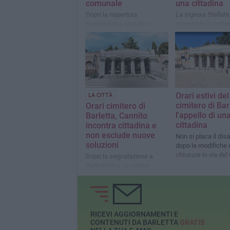
comunale
una cittadina
Dopo la riapertura
La signora Stellate
pomeridiana, restano i
incontrato il sinda
quesiti dei partecipanti
esprimere il propri
all'esterno della struttura
rammarico
Orari estivi del
LA CITTÀ
cimitero di Bar
Orari cimitero di
l'appello di un
Barletta, Cannito
cittadina
incontra cittadina e
non esclude nuove
Non si placa il dis
soluzioni
dopo le modifiche e
chiusure in via del
Dopo la segnalazione a
BarlettaViva, la nostra
lettrice pone le sue
esigenze al sindaco: si
valutano alternative
RICEVI AGGIORNAMENTI E
CONTENUTI DA BARLETTA
GRATIS