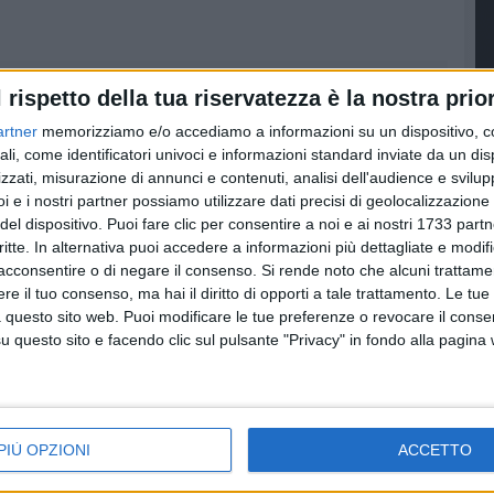
l rispetto della tua riservatezza è la nostra prior
artner
memorizziamo e/o accediamo a informazioni su un dispositivo, c
ali, come identificatori univoci e informazioni standard inviate da un di
zzati, misurazione di annunci e contenuti, analisi dell'audience e svilupp
i e i nostri partner possiamo utilizzare dati precisi di geolocalizzazione 
del dispositivo. Puoi fare clic per consentire a noi e ai nostri 1733 partn
critte. In alternativa puoi accedere a informazioni più dettagliate e modif
acconsentire o di negare il consenso.
Si rende noto che alcuni trattamen
e il tuo consenso, ma hai il diritto di opporti a tale trattamento. Le tue
 questo sito web. Puoi modificare le tue preferenze o revocare il conse
questo sito e facendo clic sul pulsante "Privacy" in fondo alla pagina
LA CITTÀ
LA CITTÀ
Cimitero comunale
Orari estivi cimitero,
aperto il pomeriggio:
mercoledì pomeriggio
PIÙ OPZIONI
ACCETTO
 lettera
il sindaco pronto a
sit-in di protesta
nto di
rivedere gli orari
Appuntamento alle 16