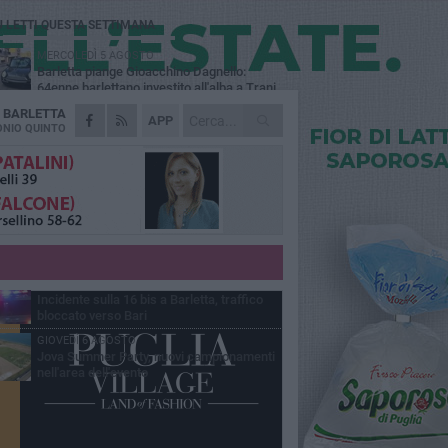
Ù LETTI QUESTA SETTIMANA
MERCOLEDÌ 5 AGOSTO
Barletta piange Gioacchino Dagnello:
64enne barlettano investito all'alba a Trani
A
BARLETTA
GIOVEDÌ 6 AGOSTO
APP
Il ricordo di "Cecco", il benzinaio col
NIO QUINTO
sorriso: «Contava i giorni che lo
paravano dalla pensione»
MERCOLEDÌ 5 AGOSTO
Jova Summer Party, giovedì mattina
sopralluogo nell'area dell'evento
DOMENICA 2 AGOSTO
Beni confiscati alla mafia. Nasce il servizio
di Co-housing
VENERDÌ 7 AGOSTO
Incidente sulla 16 bis a Barletta, traffico
bloccato verso Bari
GIOVEDÌ 6 AGOSTO
Jova Summer Party, nuovi campionamenti
nell'area dell'evento