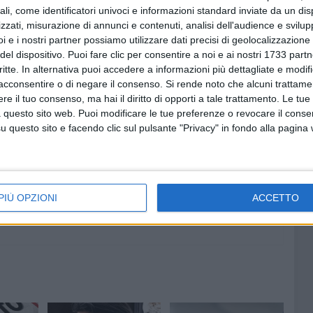
ento progressista che deve provare a mandare a casa
ali, come identificatori univoci e informazioni standard inviate da un di
sime elezioni politiche".
zzati, misurazione di annunci e contenuti, analisi dell'audience e svilupp
i e i nostri partner possiamo utilizzare dati precisi di geolocalizzazione 
del dispositivo. Puoi fare clic per consentire a noi e ai nostri 1733 partn
he nasce per le elezioni e si scioglie dopo le stesse. Non è
critte. In alternativa puoi accedere a informazioni più dettagliate e modif
alse promesse che allontanano tante persone dalla vita
acconsentire o di negare il consenso.
Si rende noto che alcuni trattamen
che senza rappresentanza in consiglio regionale, continuerà
e il tuo consenso, ma hai il diritto di opporti a tale trattamento. Le tue
tte a salvaguardare gli interessi dei più deboli e
 questo sito web. Puoi modificare le tue preferenze o revocare il conse
he nel nostro territorio", così conclude.
questo sito e facendo clic sul pulsante "Privacy" in fondo alla pagina
PIÙ OPZIONI
ACCETTO