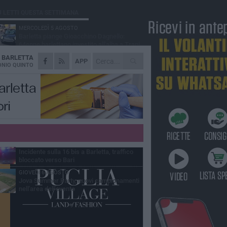
Ù LETTI QUESTA SETTIMANA
MERCOLEDÌ 5 AGOSTO
Barletta piange Gioacchino Dagnello:
64enne barlettano investito all'alba a Trani
A
BARLETTA
GIOVEDÌ 6 AGOSTO
APP
Il ricordo di "Cecco", il benzinaio col
NIO QUINTO
sorriso: «Contava i giorni che lo
paravano dalla pensione»
MERCOLEDÌ 5 AGOSTO
Jova Summer Party, giovedì mattina
sopralluogo nell'area dell'evento
DOMENICA 2 AGOSTO
Beni confiscati alla mafia. Nasce il servizio
di Co-housing
VENERDÌ 7 AGOSTO
Incidente sulla 16 bis a Barletta, traffico
bloccato verso Bari
GIOVEDÌ 6 AGOSTO
Jova Summer Party, nuovi campionamenti
nell'area dell'evento