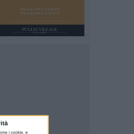
ità
ome i cookie, e