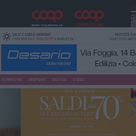
PI
24.5
°C
CIELO SERENO
NOTIZIE D
32.5°
OGGI MIN
24.5°
MAX
A
BARLETTA
DIRETTORE
ANTO
se
RUBRICHE
IREPORT
METEO
VIDEO