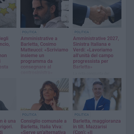
POLITICA
POLITICA
egli
Amministrative a
Amministrative 2027,
ancio,
Barletta, Cosimo
Sinistra Italiana e
Matteucci: «Scriviamo
Verdi: «Lavoriamo
non
insieme un
all'unità del campo
i
programma da
progressista per
esta
consegnare al
Barletta»
centrosinistra»
La nota congiunta dei
segretari cittadini
ento 5
«Dobbiamo vincere le
prossime elezioni comunali.
Dobbiamo partire dai
bisogni reali delle persone»
POLITICA
POLITICA
n è una
Consiglio comunale a
Barletta, maggioranza
rigori.
Barletta, Italia Viva:
in tilt. Mazzarisi
di
«Serve un’alternativa
(Con): «Il