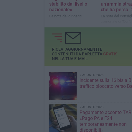
stabilito dal livello
un'amministra
nazionale»
che ha perso la
La nota dei dirigenti
La nota del consigl
comunale di ‘Con’
Mazzarisi
RICEVI AGGIORNAMENTI E
CONTENUTI DA BARLETTA
GRATIS
NELLA TUA E-MAIL
7 AGOSTO 2026
Incidente sulla 16 bis a Ba
traffico bloccato verso Ba
7 AGOSTO 2026
Pagamento acconto TARI
«Pago PA e F24
temporaneamente non
disponibili»