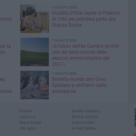
7 AGOSTO 2026
Giuditta D’Elia ospite al Palazzo
ortati
di Città per prendere parte alla
Stanza Divina
7 AGOSTO 2026
ce: la
«Il futuro dell'ex Cartiera diventi
ola
uno dei temi centrali delle
elezioni amministrative del
2027»
7 AGOSTO 2026
ea,
Barletta ricorda don Gino
Spadaro a vent’anni dalla
isione
scomparsa
Scacchi
Barletta Giuridica
Calcio a 5
Bar.S.A. informa
Beach Soccer
Auto e motori
Altri sport
In Web Veritas
I