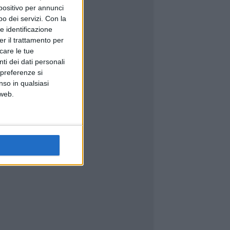
spositivo per annunci
o dei servizi.
Con la
e identificazione
er il trattamento per
icare le tue
ti dei dati personali
 preferenze si
nso in qualsiasi
 web.