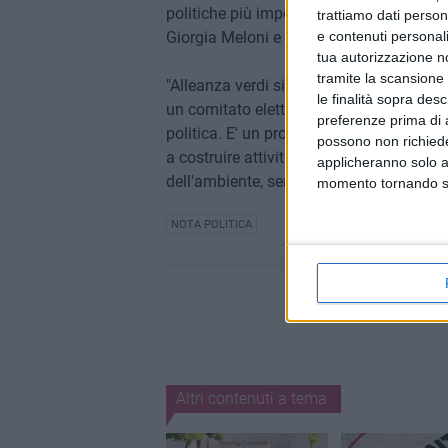
politiche più importanti dello schieram
trattiamo dati person
Giorgia Meloni e il centrodestra alle pros
e contenuti personali
tua autorizzazione no
tramite la scansione 
"Alleanza verdi sinistra non è una lista c
le finalità sopra des
un comitato elettorale buono solo per f
preferenze prima di 
politica. E' un progetto politico che an
possono non richieder
a costruire attività politica e azioni dire
applicheranno solo a
dell'ambiente, sempre più bristrattati anc
momento tornando su 
NOTA POLITICA
Altri contenuti a tema