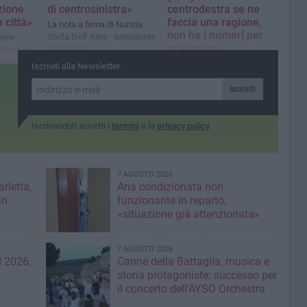
zione
di centrosinistra»
centrodestra se ne
 città»
faccia una ragione,
La nota a firma di Nunzia
non ha i numeri per
Stella Dell' Aere - presidente
iere
governare»
IV Barletta
, Massimo
La nota del consigliere
Iscriviti alla Newsletter
comunale
Iscriviti
Iscrivendoti accetti i
termini
e la
privacy policy
7 AGOSTO 2026
rletta,
Aria condizionata non
ri
funzionante in reparto,
«situazione già attenzionata»
7 AGOSTO 2026
 2026,
Canne della Battaglia, musica e
storia protagoniste: successo per
il concerto dell’AYSO Orchestra