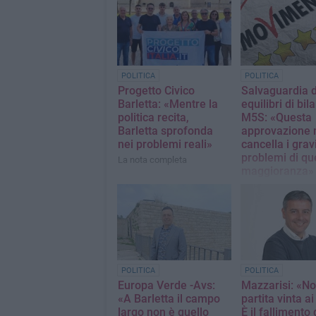
POLITICA
POLITICA
Progetto Civico
Salvaguardia d
Barletta: «Mentre la
equilibri di bil
politica recita,
M5S: «Questa
Barletta sprofonda
approvazione 
nei problemi reali»
cancella i grav
problemi di qu
La nota completa
maggioranza»
La nota del Movim
Stelle Barletta
POLITICA
POLITICA
Europa Verde -Avs:
Mazzarisi: «No
«A Barletta il campo
partita vinta ai 
largo non è quello
È il fallimento 