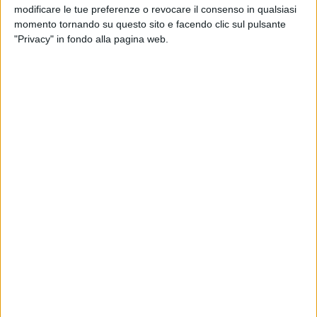
riapertura della struttura avrebbe dovuto
modificare le tue preferenze o revocare il consenso in qualsiasi
rappresentare una priorità assoluta. Lo aveva
momento tornando su questo sito e facendo clic sul pulsante
dichiarato durante la campagna elettorale e lo
"Privacy" in fondo alla pagina web.
aveva inserito nero su bianco nel cosiddetto
"Patto per Barletta", assumendosi l'impegno
di risolvere le criticità esistenti e restituire
alla città una struttura già completata e
arredata, fondamentale per il tessuto sociale
barlettano. Eppure, a distanza di anni, la realtà
è ben diversa. Dopo i lavori di ricostruzione e
ammodernamento portati avanti dall'allora
Consiglio di Amministrazione, e dopo oltre
dieci anni di responsabilità rimpallate tra
Comune e Regione — più impegnati a
scaricare responsabilità che a trovare
soluzioni — la Casa di Riposo è ancora ferma,
inutilizzata e continua a deteriorarsi. Parliamo
di una struttura che potrebbe offrire risposte
concrete a tante famiglie e a persone fragili
che attendono da troppo tempo servizi
essenziali. Come Azione riteniamo che il