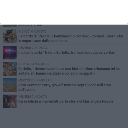
PIÙ LETTI QUESTA SETTIMANA
MERCOLEDÌ 5 AGOSTO
Barletta piange Gioacchino Dagnello: 64enne barlettano investito
all'alba a Trani
GIOVEDÌ 6 AGOSTO
Il ricordo di "Cecco", il benzinaio col sorriso: «Contava i giorni che
lo separavano dalla pensione»
VENERDÌ 7 AGOSTO
Incidente sulla 16 bis a Barletta, traffico bloccato verso Bari
DOMENICA 9 AGOSTO
Barletta, 14enne investita da una bici elettrica: «Nessuno mi ha
aiutata, mi hanno insultato e poi sono scappati»
MERCOLEDÌ 5 AGOSTO
Jova Summer Party, giovedì mattina sopralluogo nell'area
dell'evento
VENERDÌ 7 AGOSTO
Da estetista a imprenditrice: la storia di Mariangela Nevola