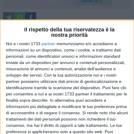
Il rispetto della tua riservatezza è la
nostra priorità
La vicenda della Casa di Riposo comunale di Barletta
Noi e i nostri 1733
partner
memorizziamo e/o accediamo a
rappresenta, purtroppo, uno dei casi di come promesse non
informazioni su un dispositivo, come i cookie, e trattiamo dati
vengono concretizzate nella realtà. Azione Barletta interviene
personali, come identificatori univoci e informazioni standard
inviate da un dispositivo per annunci e contenuti personalizzati,
su questa storia che si trascina da anni:
misurazione di annunci e contenuti, analisi dell'audience e
sviluppo dei servizi.
Con la tua autorizzazione noi e i nostri
Ci sono vicende che, purtroppo, raccontano
partner possiamo utilizzare dati precisi di geolocalizzazione e
perfettamente il modo in cui spesso viene
identificazione tramite la scansione del dispositivo. Puoi fare clic
amministrata la cosa pubblica. A Barletta
per consentire a noi e ai nostri 1733 partner il trattamento per le
questo sembra essere diventato un metodo
finalità sopra descritte. In alternativa puoi accedere a
consolidato: si preferisce la narrazione alla
informazioni più dettagliate e modificare le tue preferenze prima
realtà, gli annunci alle decisioni concrete. La
di acconsentire o di negare il consenso.
Si rende noto che alcuni
situazione della Casa di Riposo comunale ne
trattamenti dei dati personali possono non richiedere il tuo
è l'esempio più evidente. Per il Sindaco
consenso, ma hai il diritto di opporti a tale trattamento. Le tue
Cannito e la sua amministrazione, la
preferenze si applicheranno solo a questo sito web. Puoi