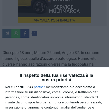
1
Giuseppe 68 anni, Miriam 25 anni, Angelo 37: in comune
hanno il gioco, quello d'azzardo patologico. Hanno vite
diverse, hanno aspirazioni diverse ma la ludopatia ha
travolto le loro vite fino al giorno in cui hanno deciso di
Il rispetto della tua riservatezza è la
fermare la corsa e rivolgersi al GAP, il servizio per il contrasto
nostra priorità
al Gioco d'Azzardo Patologico del Dipartimento delle
Noi e i nostri 1733
partner
memorizziamo e/o accediamo a
Dipendenze Patologiche della Asl Bt diretto dal dottor
informazioni su un dispositivo, come i cookie, e trattiamo dati
Gianfranco Mansi.
personali, come identificatori univoci e informazioni standard
inviate da un dispositivo per annunci e contenuti personalizzati,
"Vincere facile" è uno short movie con la regia di Alessandro
misurazione di annunci e contenuti, analisi dell'audience e