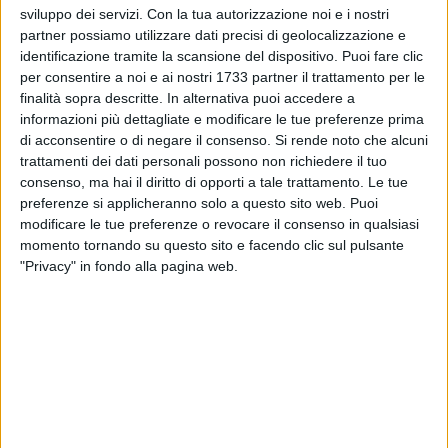
Piva in cui le vite e le storie di Giuseppe, Miriam e Angelo
sviluppo dei servizi.
Con la tua autorizzazione noi e i nostri
prendono vita nell'interpretazione dell'autore e attore Michele
partner possiamo utilizzare dati precisi di geolocalizzazione e
Santeramo. Loro, insieme ad altri utenti del servizio GAP
identificazione tramite la scansione del dispositivo. Puoi fare clic
per consentire a noi e ai nostri 1733 partner il trattamento per le
della Asl Bt, hanno partecipato a un laboratorio di scrittura
finalità sopra descritte. In alternativa puoi accedere a
creativa con lo stesso Michele Santeramo: si sono
informazioni più dettagliate e modificare le tue preferenze prima
raccontati, si sono messi in discussione, hanno condiviso
di acconsentire o di negare il consenso.
Si rende noto che alcuni
difficoltà paure e aspirazioni. A Santeramo e Piva il compito
trattamenti dei dati personali possono non richiedere il tuo
di dare loro voce in un cortometraggio che ha come obiettivo
consenso, ma hai il diritto di opporti a tale trattamento. Le tue
la condivisione, perché il gioco patologico, che ne siamo
preferenze si applicheranno solo a questo sito web. Puoi
consapevoli o meno, riguarda tutti noi.
modificare le tue preferenze o revocare il consenso in qualsiasi
momento tornando su questo sito e facendo clic sul pulsante
"Privacy" in fondo alla pagina web.
Il servizio GAP della Asl Bt garantisce la presa in carico del
giocatore patologico con un'equipe formata da figure
professionali diverse: l'accesso è libero, gratuito e privo di
prenotazione. Il servizio GAP si trova in Piazza Umberto I a
Barletta (tel 0883.577.205).
Il progetto di comunicazione per il contrato al gioco
d'azzardo patologico è stato realizzato dalla Asl Bt in