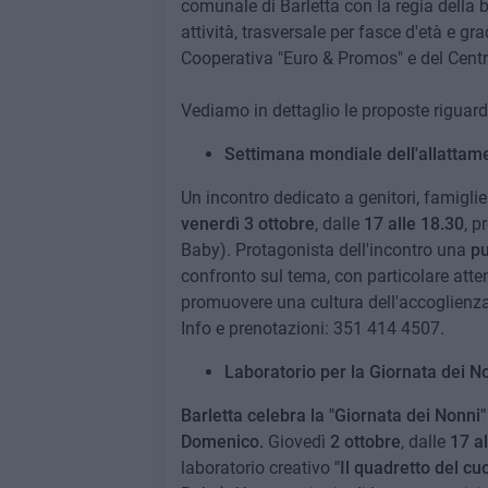
comunale di Barletta con la regia della b
attività, trasversale per fasce d'età e gr
Cooperativa "Euro & Promos" e del Centr
Vediamo in dettaglio le proposte riguard
Settimana mondiale dell'allattame
Un incontro dedicato a genitori, famiglie
venerdì 3 ottobre
, dalle
17 alle 18.30
, p
Baby). Protagonista dell'incontro una
pu
confronto sul tema, con particolare att
promuovere una cultura dell'accoglienza e
Info e prenotazioni: 351 414 4507.
Laboratorio per la Giornata dei N
Barletta celebra la "Giornata dei Nonni
Domenico.
Giovedì
2 ottobre
, dalle
17 al
laboratorio creativo
"Il quadretto del cu