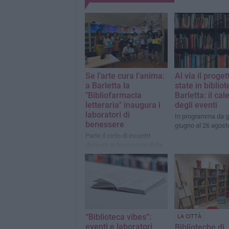
Se l’arte cura l’anima:
Al via il proge
a Barletta la
state in bibliot
"Bibliofarmacia
Barletta: il ca
letteraria" inaugura i
degli eventi
laboratori di
In programma da g
benessere
giugno al 26 agost
Parte il ciclo di incontri
dedicati al benessere della
persona presso la Biblioteca
Comunale "Sabino Loffredo"
“Biblioteca vibes”:
LA CITTÀ
eventi e laboratori
Biblioteche di