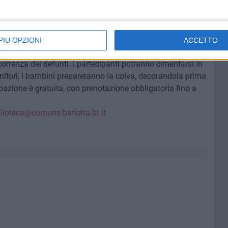
tradizione". Laboratorio per bambini.
iglie, consentirà nella
Biblioteca ex Cantina
PIÙ OPZIONI
ACCETTO
di scoprire insieme la storia e il gusto di uno dei dolci più
 ricorrenza dei defunti. I partecipanti potranno cimentarsi in
enitori, i bambini prepareranno la colva, decorandola prima
pazione è gratuita, con prenotazione obbligatoria fino a
blioteca@comune.barletta.bt.it