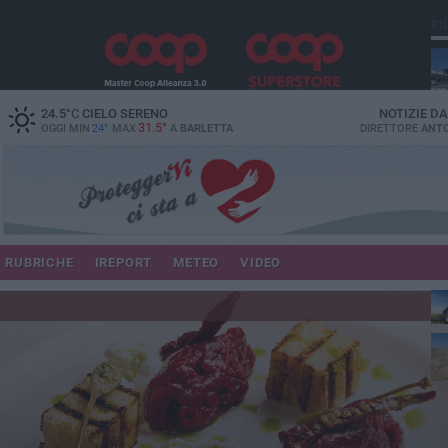
PI
24.5
°C
CIELO SERENO
NOTIZIE D
31.5°
OGGI MIN
24°
MAX
A
BARLETTA
DIRETTORE
ANTO
RUBRICHE
IREPORT
METEO
VIDEO