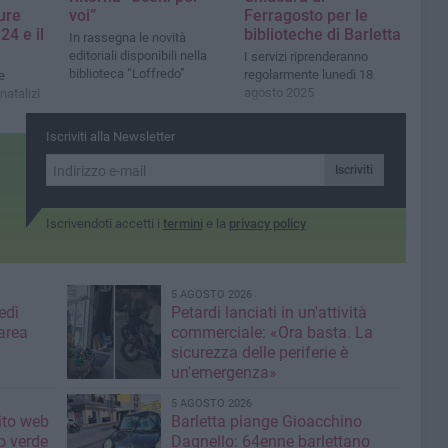
ure
voi”
Ferragosto per le
24 e il
biblioteche di Barletta
In rassegna le novità
editoriali disponibili nella
I servizi riprenderanno
biblioteca “Loffredo”
regolarmente lunedì 18
e
agosto 2025
natalizi
Iscriviti alla Newsletter
Iscriviti
Iscrivendoti accetti i
termini
e la
privacy policy
5 AGOSTO 2026
edì
Petardi lanciati in un'attività
area
commerciale: «Ora basta. La
sicurezza delle periferie è
un'emergenza»
5 AGOSTO 2026
sito web
Barletta piange Gioacchino
o verde
Dagnello: 64enne barlettano