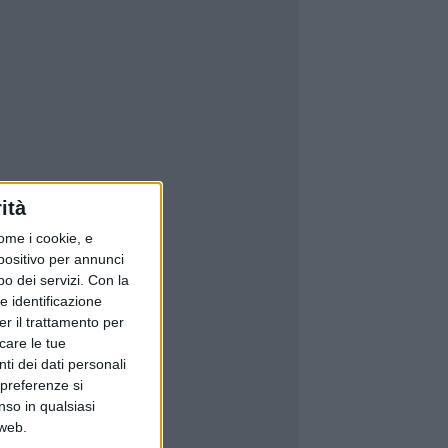
ità
ome i cookie, e
spositivo per annunci
o dei servizi.
Con la
e identificazione
er il trattamento per
icare le tue
ti dei dati personali
 preferenze si
nso in qualsiasi
 web.