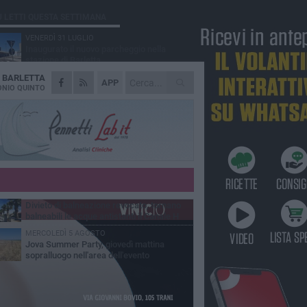
Ù LETTI QUESTA SETTIMANA
VENERDÌ 31 LUGLIO
Inaugurato il nuovo parcheggio nella
stazione di Barletta
A
BARLETTA
MERCOLEDÌ 5 AGOSTO
APP
Barletta piange Gioacchino Dagnello:
NIO QUINTO
64enne barlettano investito all'alba a Trani
GIOVEDÌ 30 LUGLIO
Rapina all'Ipercoop di Barletta: nel mirino la
gioielleria, banditi in fuga
DOMENICA 2 AGOSTO
Beni confiscati alla mafia. Nasce il servizio
di Co-housing
VENERDÌ 31 LUGLIO
Divieto di balneazione revocato, tornano
balneabili le acque antistanti il Canale H
MERCOLEDÌ 5 AGOSTO
Jova Summer Party, giovedì mattina
sopralluogo nell'area dell'evento