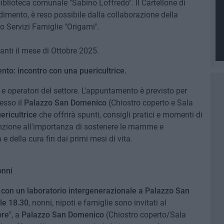
iblioteca comunale "Sabino Loffredo". Il Cartellone di
adimento, è reso possibile dalla collaborazione della
o Servizi Famiglie "Origami".
anti il mese di Ottobre 2025.
nto: incontro con una puericultrice.
 e operatori del settore. L'appuntamento è previsto per
resso il
Palazzo San Domenico
(Chiostro coperto e Sala
ericultrice
che offrirà spunti, consigli pratici e momenti di
enzione all'importanza di sostenere le mamme e
 della cura fin dai primi mesi di vita.
onni
" con un laboratorio intergenerazionale a Palazzo San
le 18.30
, nonni, nipoti e famiglie sono invitati al
ore"
, a
Palazzo San Domenico
(Chiostro coperto/Sala