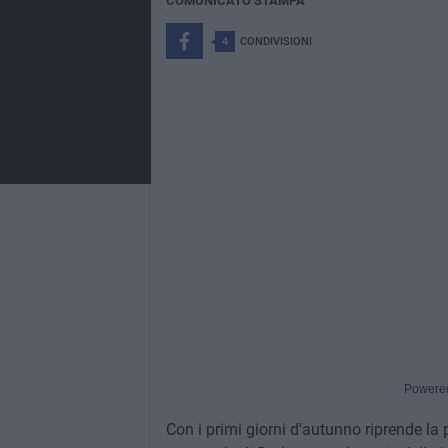
COMUNICATO STAMPA
4
CONDIVISIONI
Powere
Con i primi giorni d'autunno riprende l