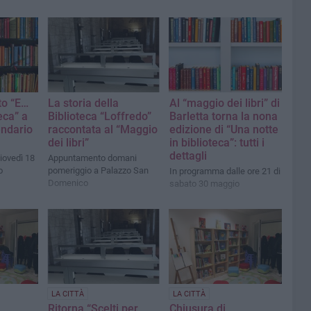
tto “E…
La storia della
Al “maggio dei libri” di
eca” a
Biblioteca “Loffredo”
Barletta torna la nona
lendario
raccontata al “Maggio
edizione di “Una notte
dei libri”
in biblioteca”: tutti i
dettagli
iovedì 18
Appuntamento domani
o
pomeriggio a Palazzo San
In programma dalle ore 21 di
Domenico
sabato 30 maggio
LA CITTÀ
LA CITTÀ
Ritorna “Scelti per
Chiusura di