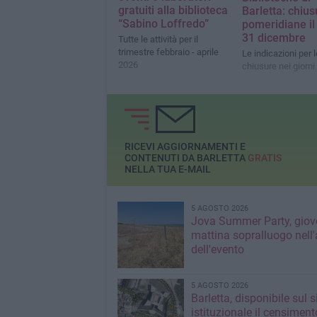
gratuiti alla biblioteca
Barletta: chius
“Sabino Loffredo”
pomeridiane il 
31 dicembre
Tutte le attività per il
trimestre febbraio - aprile
Le indicazioni per l
2026
chiusure nei giorni 
RICEVI AGGIORNAMENTI E
CONTENUTI DA BARLETTA
GRATIS
NELLA TUA E-MAIL
5 AGOSTO 2026
Jova Summer Party, giov
mattina sopralluogo nell'
dell'evento
5 AGOSTO 2026
Barletta, disponibile sul 
istituzionale il censiment