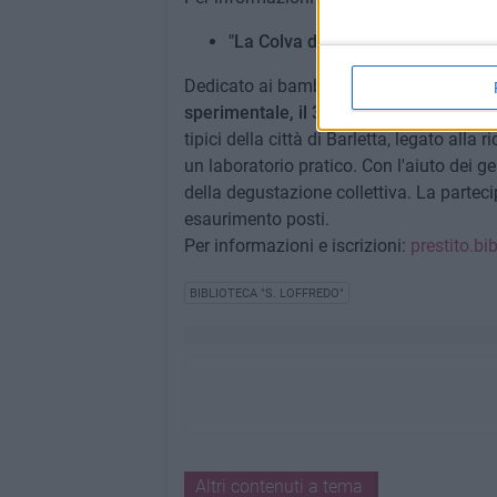
"La Colva di Barletta: dolce della 
Dedicato ai bambini e alle rispettive fam
sperimentale, il 31 ottobre alle ore 17,
tipici della città di Barletta, legato alla
un laboratorio pratico. Con l'aiuto dei g
della degustazione collettiva. La parteci
esaurimento posti.
Per informazioni e iscrizioni:
prestito.bi
BIBLIOTECA "S. LOFFREDO"
Altri contenuti a tema