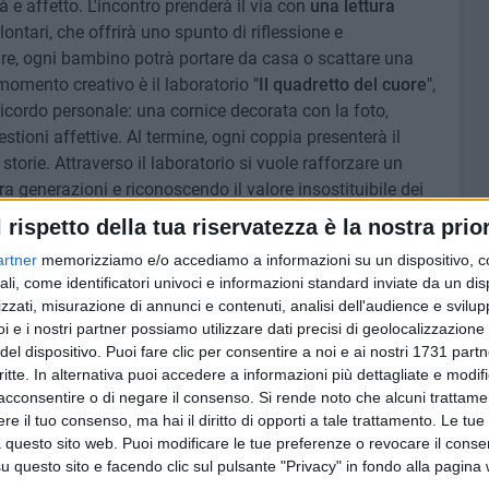
à e affetto. L'incontro prenderà il via con
una lettura
ontari, che offrirà uno spunto di riflessione e
ire, ogni bambino potrà portare da casa o scattare una
momento creativo è il laboratorio
"Il quadretto del cuore"
,
ricordo personale: una cornice decorata con la foto,
tioni affettive. Al termine, ogni coppia presenterà il
torie. Attraverso il laboratorio si vuole rafforzare un
a generazioni e riconoscendo il valore insostituibile dei
l rispetto della tua riservatezza è la nostra prior
artner
memorizziamo e/o accediamo a informazioni su un dispositivo, c
ali, come identificatori univoci e informazioni standard inviate da un di
torio.
zzati, misurazione di annunci e contenuti, analisi dell'audience e svilupp
e all'infanzia un appuntamento dal titolo
"Storie
i e i nostri partner possiamo utilizzare dati precisi di geolocalizzazione 
del dispositivo. Puoi fare clic per consentire a noi e ai nostri 1731 partn
tobre
alle
ore 17
nella Biblioteca per ragazzi "Aylan Kurdi"
critte. In alternativa puoi accedere a informazioni più dettagliate e modif
lta ai bambini dai
4 ai 7 anni
e prevede un momento di
acconsentire o di negare il consenso.
Si rende noto che alcuni trattamen
 stagione autunnale, seguito da un
laboratorio didattico-
e il tuo consenso, ma hai il diritto di opporti a tale trattamento. Le tue
manualità e socializzazione. L'attività è gratuita, con
 questo sito web. Puoi modificare le tue preferenze o revocare il conse
mento posti.
questo sito e facendo clic sul pulsante "Privacy" in fondo alla pagina
blioteca@comune.barletta.bt.it