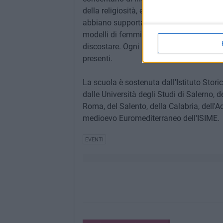
della religiosità, economie del lavoro e 
abbiano supportato la definizione dei di
modelli di femminilità (e di mascolinità
discostare. Ogni relazione sarà discussa 
presenti.
La scuola è sostenuta dall'Istituto Stori
dalle Università degli Studi di Salerno, d
Roma, del Salento, della Calabria, dell'
medioevo Euromediterraneo dell'ISIME.
EVENTI