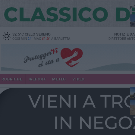
PI
32.5
°C
CIELO SERENO
NOTIZIE D
31.5°
OGGI MIN
24°
MAX
A
BARLETTA
DIRETTORE
ANTO
RUBRICHE
IREPORT
METEO
VIDEO