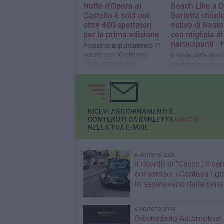
Notte d'Opera al
Beach Like a D
Castello è sold out:
Barletta chiude
oltre 400 spettatori
estivo di Radi
per la prima edizione
con migliaia di
partecipanti -
Prossimo appuntamento 1°
agosto con l'Orchestra
Grande partecipazi
Apulia Sinfonietta
weekend organizza
Radio Deejay con i 
Benji & Fede, The 
Fred De Palma
RICEVI AGGIORNAMENTI E
CONTENUTI DA BARLETTA
GRATIS
NELLA TUA E-MAIL
6 AGOSTO 2026
Il ricordo di "Cecco", il be
col sorriso: «Contava i gi
lo separavano dalla pens
6 AGOSTO 2026
Dibenedetto Automotive: 