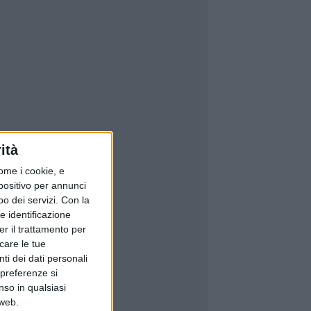
ità
ome i cookie, e
spositivo per annunci
o dei servizi.
Con la
e identificazione
er il trattamento per
icare le tue
ti dei dati personali
 preferenze si
nso in qualsiasi
 web.