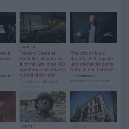
LA CITTÀ
SPECIALE
erto a
“Notte d’Opera al
Pinuccio arriva a
 arriva
Castello”, debutto da
Barletta: il 10 agosto
incorniciare: oltre 400
uno spettacolo per la
spettatori nella Piazza
Notte di San Lorenzo
d’Armi di Barletta
sto il 7
Intrattenimento,
informazione e ironia per
Una serata di alto profilo
l'evento che si svolgerà al
artistico con l'Apulia
Suara Beach Club
Sinfonietta Orchestra e
giovani interpreti
internazionali
EVENTI
SPECIALE