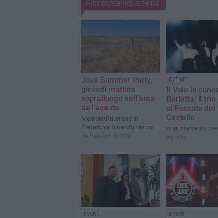
Altri contenuti a tema
Jova Summer Party,
EVENTI
giovedì mattina
Il Volo in conc
sopralluogo nell'area
Barletta: il trio
dell'evento
al Fossato del
Castello
Mercoledì riunione in
Prefettura, filtra ottimismo
Appuntamento previ
da Palazzo di Città
agosto
EVENTI
EVENTI