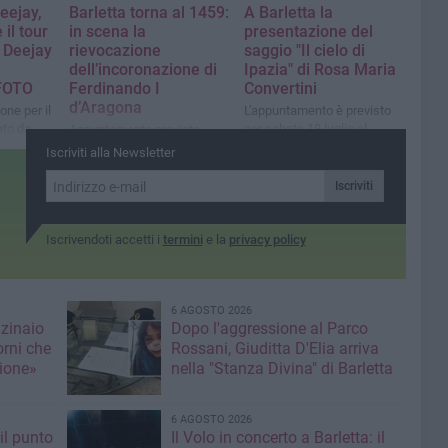
eejay,
Barletta torna al 1459:
A Barletta la
 il tour
in scena la
presentazione del
o Deejay
rievocazione
saggio "Il cielo di
dell’incoronazione di
Ipazia" di Rosa Maria
 FOTO
Ferdinando I
Convertini
d’Aragona
one per il
L'appuntamento è previsto
to da
per sabato 18 luglio al
Appuntamento previsto
live di
Palazzo della Marra
domenica 26 luglio
Iscriviti alla Newsletter
Kolors,
Iscriviti
Iscrivendoti accetti i
termini
e la
privacy policy
6 AGOSTO 2026
nzinaio
Dopo l'aggressione al Parco
orni che
Rossani, Giuditta D'Elia arriva
ione»
nella "Stanza Divina" di Barletta
6 AGOSTO 2026
il punto
Il Volo in concerto a Barletta: il