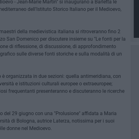
dioevo - Jean-Marie Martin" si inaugurano a Barletta le
diterraneo dell'Istituto Storico Italiano per il Medioevo,
maestri della medievistica italiana si ritroveranno fino 2
zzo San Domenico per discutere insieme su "Le fonti per la
ione di riflessione, di discussione, di approfondimento
afico sulle diverse fonti storiche e sulla modalità di un
o è organizzata in due sezioni: quella antimeridiana, con
versità e istituzioni culturali europee o extraeuropee;
diosi frequentanti presenteranno e discuteranno le ricerche
io del 29 giugno con una "Prolusione" affidata a Maria
rsità di Bologna, autrice Laterza, notissima per i suoi
delle donne nel Medioevo.