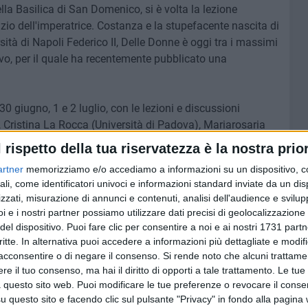
ella Basilica di San Domenico, si è volta la lezione
zio dell'imperatrice. Costanza e la stupefacente nascita di
ersità di Napoli Federico II, Delle Donne è oggi tra i massimi
evo, per il quale ha recentemente pubblicato una
30 giugno, 1 e 2 luglio, con le lezioni e discussioni
, Cristina La Rocca (Università di Padova), Mariarosaria
a Derosa (Università di Foggia), Maria Galante (Università
l rispetto della tua riservatezza è la nostra prior
 di Padova), Gemma Teresa Colesanti (Istituto di Scienze
artner
memorizziamo e/o accediamo a informazioni su un dispositivo, c
e Audebriand (Hinstitut-Historique Allemand de Paris),
ali, come identificatori univoci e informazioni standard inviate da un di
erto Longo (Istituto Storico Italiano per il Medioevo),
zzati, misurazione di annunci e contenuti, analisi dell'audience e svilupp
to), Victor Rivera Magos (Università Pegaso).
i e i nostri partner possiamo utilizzare dati precisi di geolocalizzazione 
del dispositivo. Puoi fare clic per consentire a noi e ai nostri 1731 partn
 diverse Università europee (Italia, Francia, Polonia,
critte. In alternativa puoi accedere a informazioni più dettagliate e modif
gati alla sessualità, alla schiavitù, alla violenza sulle
acconsentire o di negare il consenso.
Si rende noto che alcuni trattamen
e il tuo consenso, ma hai il diritto di opporti a tale trattamento. Le tue
oni di potere e ai linguaggi del potere regio in Europa.
 questo sito web. Puoi modificare le tue preferenze o revocare il conse
st'anno sarà discutere come le categorie di genere
questo sito e facendo clic sul pulsante "Privacy" in fondo alla pagina
strutture sociali, gerarchie, linguaggi del potere, forme