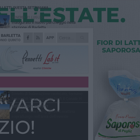
Ù LETTI QUESTA SETTIMANA
VENERDÌ 31 LUGLIO
Inaugurato il nuovo parcheggio nella
stazione di Barletta
A
BARLETTA
MERCOLEDÌ 5 AGOSTO
APP
Barletta piange Gioacchino Dagnello:
NIO QUINTO
64enne barlettano investito all'alba a Trani
GIOVEDÌ 30 LUGLIO
Rapina all'Ipercoop di Barletta: nel mirino la
gioielleria, banditi in fuga
DOMENICA 2 AGOSTO
Beni confiscati alla mafia. Nasce il servizio
di Co-housing
VENERDÌ 31 LUGLIO
Divieto di balneazione revocato, tornano
balneabili le acque antistanti il Canale H
MERCOLEDÌ 5 AGOSTO
Jova Summer Party, giovedì mattina
sopralluogo nell'area dell'evento