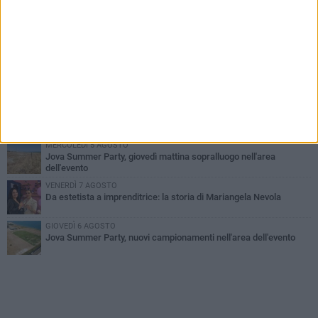
PIÙ LETTI QUESTA SETTIMANA
MERCOLEDÌ 5 AGOSTO
Barletta piange Gioacchino Dagnello: 64enne barlettano investito
all'alba a Trani
GIOVEDÌ 6 AGOSTO
Il ricordo di "Cecco", il benzinaio col sorriso: «Contava i giorni che
lo separavano dalla pensione»
VENERDÌ 7 AGOSTO
Incidente sulla 16 bis a Barletta, traffico bloccato verso Bari
MERCOLEDÌ 5 AGOSTO
Jova Summer Party, giovedì mattina sopralluogo nell'area
dell'evento
VENERDÌ 7 AGOSTO
Da estetista a imprenditrice: la storia di Mariangela Nevola
GIOVEDÌ 6 AGOSTO
Jova Summer Party, nuovi campionamenti nell'area dell'evento