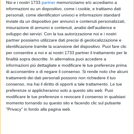
Noi e i nostri 1733
partner
memorizziamo e/o accediamo a
informazioni su un dispositivo, come i cookie, e trattiamo dati
personali, come identificatori univoci e informazioni standard
inviate da un dispositivo per annunci e contenuti personalizzati,
misurazione di annunci e contenuti, analisi dell'audience e
sviluppo dei servizi.
Con la tua autorizzazione noi e i nostri
partner possiamo utilizzare dati precisi di geolocalizzazione e
identificazione tramite la scansione del dispositivo. Puoi fare clic
per consentire a noi e ai nostri 1733 partner il trattamento per le
"Nelle ultime ore ci stanno arrivando numerose segnalazioni
finalità sopra descritte. In alternativa puoi accedere a
circa la presenza di un accampamento nomade nel
informazioni più dettagliate e modificare le tue preferenze prima
di acconsentire o di negare il consenso.
Si rende noto che alcuni
parcheggio antistante l'ospedale "Dimiccoli" tra via Lattanzio
trattamenti dei dati personali possono non richiedere il tuo
e via Traetta. Chiediamo l'intervento immediato della Polizia
consenso, ma hai il diritto di opporti a tale trattamento. Le tue
Locale per lo sgombero dell'area". Così i consiglieri comunali
preferenze si applicheranno solo a questo sito web. Puoi
di Cantiere Puglia, Adelaide e Massimo Spinazzola.
modificare le tue preferenze o revocare il consenso in qualsiasi
momento tornando su questo sito e facendo clic sul pulsante
"Panni stesi, file di camper allineati con persone intente a
"Privacy" in fondo alla pagina web.
trascorrere momenti di vita quotidiana in un luogo che
dovrebbe essere caratterizzato da silenzio e decoro e che
invece già da tempo è diventato sede di inaccettabile