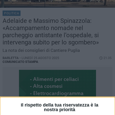
POLITICA
Adelaide e Massimo Spinazzola:
«Accampamento nomade nel
parcheggio antistante l’ospedale, si
intervenga subito per lo sgombero»
La nota dei consiglieri di Cantiere Puglia
BARLETTA -
LUNEDÌ 25 AGOSTO 2025
21.35
COMUNICATO STAMPA
Il rispetto della tua riservatezza è la
nostra priorità