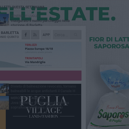
Ù LETTI QUESTA SETTIMANA
VENERDÌ 31 LUGLIO
Inaugurato il nuovo parcheggio nella
stazione di Barletta
A
BARLETTA
MERCOLEDÌ 5 AGOSTO
APP
Barletta piange Gioacchino Dagnello:
NIO QUINTO
64enne barlettano investito all'alba a Trani
GIOVEDÌ 30 LUGLIO
Rapina all'Ipercoop di Barletta: nel mirino la
gioielleria, banditi in fuga
DOMENICA 2 AGOSTO
Beni confiscati alla mafia. Nasce il servizio
di Co-housing
VENERDÌ 31 LUGLIO
Divieto di balneazione revocato, tornano
balneabili le acque antistanti il Canale H
MERCOLEDÌ 5 AGOSTO
Jova Summer Party, giovedì mattina
sopralluogo nell'area dell'evento