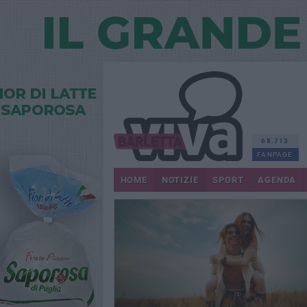
68.713
FANPAGE
HOME
NOTIZIE
SPORT
AGENDA