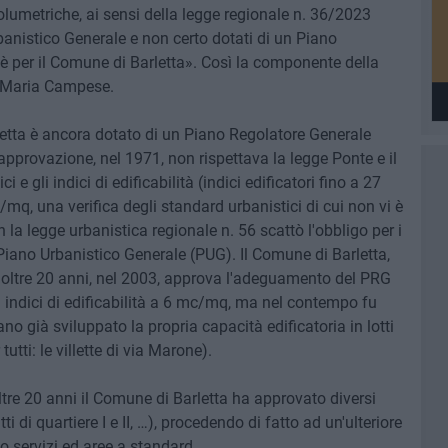
volumetriche, ai sensi della legge regionale n. 36/2023
banistico Generale e non certo dotati di un Piano
 per il Comune di Barletta». Così la componente della
a, Maria Campese.
letta è ancora dotato di un Piano Regolatore Generale
pprovazione, nel 1971, non rispettava la legge Ponte e il
 gli indici di edificabilità (indici edificatori fino a 27
/mq, una verifica degli standard urbanistici di cui non vi è
 la legge urbanistica regionale n. 56 scattò l'obbligo per i
Piano Urbanistico Generale (PUG). Il Comune di Barletta,
o oltre 20 anni, nel 2003, approva l'adeguamento del PRG
i indici di edificabilità a 6 mc/mq, ma nel contempo fu
o già sviluppato la propria capacità edificatoria in lotti
utti: le villette di via Marone).
ltre 20 anni il Comune di Barletta ha approvato diversi
i di quartiere I e II, …), procedendo di fatto ad un'ulteriore
do servizi ed aree a standard.