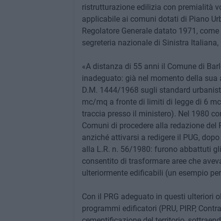
ristrutturazione edilizia con premialità 
applicabile ai comuni dotati di Piano Ur
Regolatore Generale datato 1971, come è
segreteria nazionale di Sinistra Italian
«A distanza di 55 anni il Comune di Bar
inadeguato: già nel momento della sua a
D.M. 1444/1968 sugli standard urbanistici e
mc/mq a fronte di limiti di legge di 6 mc
traccia presso il ministero). Nel 1980 con
Comuni di procedere alla redazione del 
anziché attivarsi a redigere il PUG, dop
alla L.R. n. 56/1980: furono abbattuti gl
consentito di trasformare aree che avevan
ulteriormente edificabili (un esempio per t
Con il PRG adeguato in questi ulteriori o
programmi edificatori (PRU, PIRP, Contratt
cementificazione del territorio, sottraen