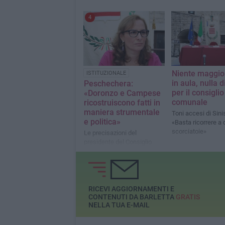
4
Niente maggio
ISTITUZIONALE
in aula, nulla d
Peschechera:
per il consiglio
«Doronzo e Campese
comunale
ricostruiscono fatti in
maniera strumentale
Toni accesi di Sinis
e politica»
«Basta ricorrere a
scorciatoie»
Le precisazioni del
presidente del Consiglio
comunale
RICEVI AGGIORNAMENTI E
CONTENUTI DA BARLETTA
GRATIS
NELLA TUA E-MAIL