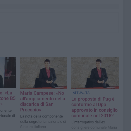
e: «La
Maria Campese: «No
ATTUALITÀ
 zone B5
all'ampliamento della
La proposta di Pug è
a»
discarica di San
conforme al Dpp
Procopio»
approvato in consiglio
ponente
comunale nel 2018?
zionale di
La nota della componente
della segreteria nazionale di
L'interrogativo dell'ex
Sinistra Italiana
consigliere comunale Maria