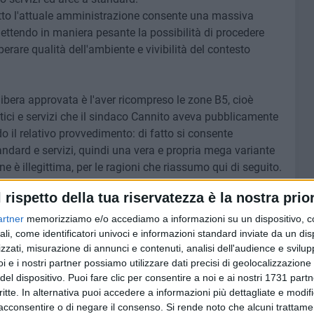
tto l'attuale amministrazione consente una massiva
ettendo in maniera pesante la possibilità di procedere
rare qualità dell'ambiente e vivibilità del contesto
elibera approvata è l'aver ricompreso le zone B5, cioè
tici e servizi che il sindaco Cannito aveva pubblicamente
do il relativo provvedimento: di fatto si consente
tandard e servizi, quindi una vera e propria mega variante
e è illegittima, per le ragioni che riassumo qui di seguito.
1150 del 1942 detta le norme, i principi, le prescrizioni a
l rispetto della tua riservatezza è la nostra prior
tutti i provvedimenti in tema urbanistico a tutti i livelli
anistica della Regione Puglia n. 56 del 1980 e i piani
artner
memorizziamo e/o accediamo a informazioni su un dispositivo, c
abilito nella legge nazionale. Cosa afferma la legge
ali, come identificatori univoci e informazioni standard inviate da un di
zzati, misurazione di annunci e contenuti, analisi dell'audience e svilupp
i e i nostri partner possiamo utilizzare dati precisi di geolocalizzazione 
del dispositivo. Puoi fare clic per consentire a noi e ai nostri 1731 partn
secondo il piano regolatore vigente, è stato previsto un
critte. In alternativa puoi accedere a informazioni più dettagliate e modif
lareggiato o un piano di zona 167 e questo piano è stato
acconsentire o di negare il consenso.
Si rende noto che alcuni trattamen