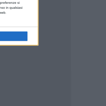
 preferenze si
nso in qualsiasi
 web.