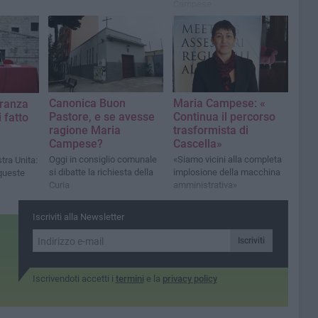
Campese
Canonica Buon
Maria Campese: «​
ranza
Pastore, e se avesse
Continua il percorso
i fatto
ragione Maria
trasformista di
Campese?
Cascella»
Oggi in consiglio comunale
«Siamo vicini alla completa
tra Unita:
si dibatte la richiesta della
implosione della macchina
 queste
Curia
amministrativa»
Iscriviti alla Newsletter
Iscriviti
Iscrivendoti accetti i
termini
e la
privacy policy