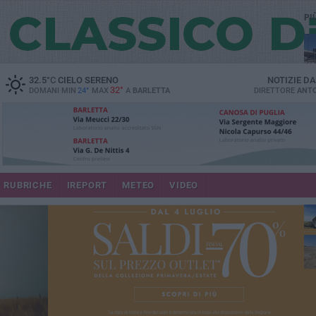
PI
32.5
°C
CIELO SERENO
NOTIZIE D
32°
DOMANI MIN
24°
MAX
A
BARLETTA
DIRETTORE
ANTO
RUBRICHE
IREPORT
METEO
VIDEO