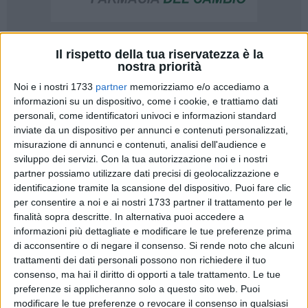
3
Il rispetto della tua riservatezza è la
nostra priorità
Noi e i nostri 1733
partner
memorizziamo e/o accediamo a
informazioni su un dispositivo, come i cookie, e trattiamo dati
«Il 9 luglio si terrà la conferenza di servizi per esaminare la
personali, come identificatori univoci e informazioni standard
richiesta autorizzativa di ampliamento della discarica in
inviate da un dispositivo per annunci e contenuti personalizzati,
Contrada San Procopio a Barletta. Sono decorsi 10 anni
misurazione di annunci e contenuti, analisi dell'audience e
dalla discussione nel Consiglio comunale di Barletta della
sviluppo dei servizi.
Con la tua autorizzazione noi e i nostri
richiesta della Daisy s.r.l. di un ampliamento di tale
partner possiamo utilizzare dati precisi di geolocalizzazione e
discarica. All'epoca fu dato parere negativo. Ma poiché "il
identificazione tramite la scansione del dispositivo. Puoi fare clic
per consentire a noi e ai nostri 1733 partner il trattamento per le
lupo perde il pelo ma non il vizio", non soddisfatta dall'aver
finalità sopra descritte. In alternativa puoi accedere a
ammorbato per decenni siti paesaggistici e naturalistici con
informazioni più dettagliate e modificare le tue preferenze prima
approccio predatorio, la società ha avanzato una nuova
di acconsentire o di negare il consenso.
Si rende noto che alcuni
richiesta di ampliamento, quasi raddoppiando la capacità
trattamenti dei dati personali possono non richiedere il tuo
ricettiva di rifiuti rispetto all'attuale (600 tonnellate di rifiuti al
consenso, ma hai il diritto di opporti a tale trattamento. Le tue
giorno a fronte delle attuali 374 tonnellate)». Così Maria
preferenze si applicheranno solo a questo sito web. Puoi
Campese della segreteria nazionale di Sinistra Italia.
modificare le tue preferenze o revocare il consenso in qualsiasi