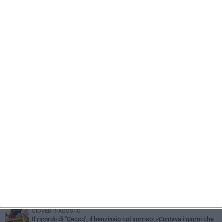
centrali delle elezioni amministrative del 2027»
PIÙ LETTI QUESTA SETTIMANA
MERCOLEDÌ 5 AGOSTO
Barletta piange Gioacchino Dagnello: 64enne barlettano investito
all'alba a Trani
GIOVEDÌ 6 AGOSTO
Il ricordo di "Cecco", il benzinaio col sorriso: «Contava i giorni che