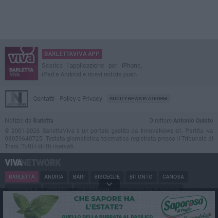
BARLETTAVIVA APP
Scarica l'applicazione per iPhone,
iPad e Android e ricevi notizie push
Contatti
Policy e Privacy
GOCITY NEWS PLATFORM
Notizie da
Barletta
Direttore
Antonio Quinto
© 2001-2026 BarlettaViva è un portale gestito da InnovaNews srl. Partita iva
08059640725. Testata giornalistica telematica registrata presso il Tribunale di
Trani. Tutti i diritti riservati.
BARLETTA
ANDRIA
BARI
BISCEGLIE
BITONTO
CANOSA
CERIGNOLA
CORATO
GIOVINAZZO
MARGHERITA DI SAVOIA
MINERVINO
MODUGNO
MOLFETTA
PUGLIA
RUVO
SAN FERDINANDO
SPINAZZOLA
TERLIZZI
TRANI
TRINITAPOLI