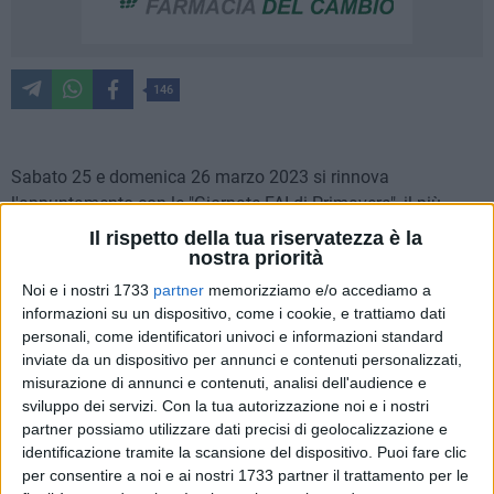
146
Sabato 25 e domenica 26 marzo 2023 si rinnova
l'appuntamento con le "Giornate FAI di Primavera", il più
importante evento di piazza dedicato al patrimonio culturale
Il rispetto della tua riservatezza è la
e paesaggistico del nostro Paese. Anche in questa31 ª
nostra priorità
edizione, la manifestazione di punta del FAI – Fondo per
Noi e i nostri 1733
partner
memorizziamo e/o accediamo a
l'Ambiente Italiano ETS offrirà l'opportunità di scoprire e
informazioni su un dispositivo, come i cookie, e trattiamo dati
riscoprire, insieme ai volontari della Fondazione, tesori di
personali, come identificatori univoci e informazioni standard
inviate da un dispositivo per annunci e contenuti personalizzati,
storia, arte e natura in tutta Italia con visite a contributo
misurazione di annunci e contenuti, analisi dell'audience e
libero in oltre 750 luoghi di 400 città, la maggior parte dei
sviluppo dei servizi.
Con la tua autorizzazione noi e i nostri
quali solitamente inaccessibili o poco conosciuti (elenco dei
partner possiamo utilizzare dati precisi di geolocalizzazione e
luoghi aperti e modalità di partecipazione su
identificazione tramite la scansione del dispositivo. Puoi fare clic
www.giornatefai.it ). Le Giornate FAI di Primavera sono
per consentire a noi e ai nostri 1733 partner il trattamento per le