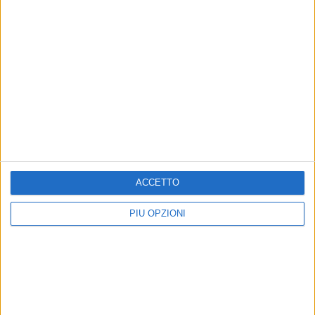
Altri contenuti a tema
ACCETTO
PIÙ OPZIONI
Giornate FAI di Primavera
ATTUALITÀ
2025, ci sono anche la
Giornate FAI di Primavera a
Cattedrale di Barletta e la
Barletta: apre per la prima