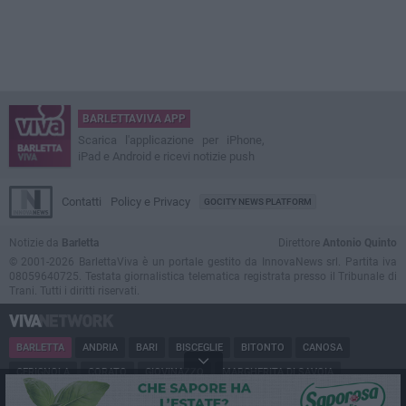
BARLETTAVIVA APP
Scarica l'applicazione per iPhone,
iPad e Android e ricevi notizie push
Contatti
Policy e Privacy
GOCITY NEWS PLATFORM
Notizie da
Barletta
Direttore
Antonio Quinto
© 2001-2026 BarlettaViva è un portale gestito da InnovaNews srl. Partita iva
08059640725. Testata giornalistica telematica registrata presso il Tribunale di
Trani. Tutti i diritti riservati.
BARLETTA
ANDRIA
BARI
BISCEGLIE
BITONTO
CANOSA
CERIGNOLA
CORATO
GIOVINAZZO
MARGHERITA DI SAVOIA
MINERVINO
MODUGNO
MOLFETTA
PUGLIA
RUVO