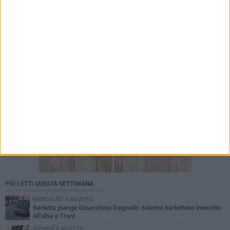
Cinema Fuori Museo, a Trani tre nuovi
appuntamenti tra i grandi classici del cinema
PIÙ LETTI QUESTA SETTIMANA
MERCOLEDÌ 5 AGOSTO
Barletta piange Gioacchino Dagnello: 64enne barlettano investito
all'alba a Trani
GIOVEDÌ 6 AGOSTO