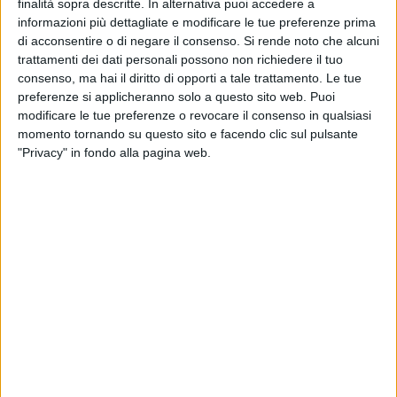
ormai il simbolo di una vocazione collettiva che anima
finalità sopra descritte. In alternativa puoi accedere a
l'Italia: quella per la cura e la valorizzazione del proprio
informazioni più dettagliate e modificare le tue preferenze prima
di acconsentire o di negare il consenso.
Si rende noto che alcuni
patrimonio culturale.
trattamenti dei dati personali possono non richiedere il tuo
consenso, ma hai il diritto di opporti a tale trattamento. Le tue
Questa manifestazione, ormai nota e consolidata, capace di
preferenze si applicheranno solo a questo sito web. Puoi
coinvolgere ogni anno centinaia di migliaia di cittadini alla
modificare le tue preferenze o revocare il consenso in qualsiasi
scoperta dei loro territori, si deve all'impegno e alla creatività
momento tornando su questo sito e facendo clic sul pulsante
di migliaia di volontari del FAI, affiancati da altrettanti
"Privacy" in fondo alla pagina web.
studenti delle scuole italiane –gli Apprendisti Ciceroni –
formati per l'occasione, ma si fonda anche sulla
partecipazione di centinaia di istituzioni, associazioni, enti
pubblici e privati, che in numero sempre maggiore, di anno in
anno, vi collaborano, mettendo a disposizione luoghi, risorse
e competenze, perché riconoscono in essa un'occasione
unica e imperdibile di promozione e di rilancio , e una buona
azione per "il Paese più bello del mondo", che va a beneficio
di tutti. Grazie alle Giornate del FAI luoghi sconosciuti e
abbandonati sono tornati all'attenzione del pubblico, e ciò
ha cambiato talvolta il loro destino, e luoghi chiusi al