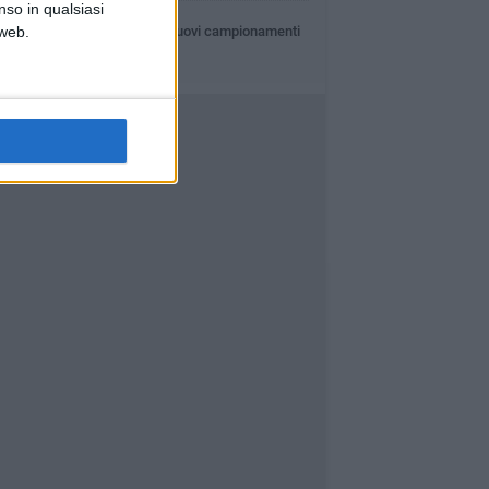
nso in qualsiasi
GIOVEDÌ 6 AGOSTO
 web.
Jova Summer Party, nuovi campionamenti
nell'area dell'evento