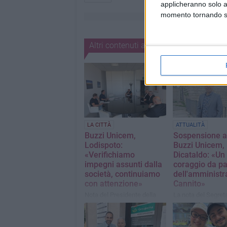
applicheranno solo a
momento tornando su 
Altri contenuti a tema
LA CITTÀ
ATTUALITÀ
Buzzi Unicem,
Sospensione at
Lodispoto:
Buzzi Unicem, 
«Verifichiamo
Dicataldo: «Un 
impegni assunti dalla
coraggio da pa
società, continuiamo
dell'amministr
con attenzione»
Cannito»
Nota del Presidente della
La nota del Segreta
Provincia di Barletta-Andria-
Provincia BAT Eur
Trani, Bernardo Lodispoto
- AVS, Portavoce ci
Barletta Europa Ve