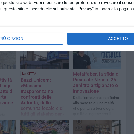
 questo sito web. Puoi modificare le tue preferenze o revocare il conse
questo sito e facendo clic sul pulsante "Privacy" in fondo alla pagina
PIÙ OPZIONI
ACCETTO
Metalfaber, la sfida di
LA CITTÀ
Pasquale Nenna: 25
tività
Buzzi Unicem:
anni tra artigianato e
Luigi
«Massima
innovazione
atto di
trasparenza nei
rte
confronti delle
Dalla formazione in officina
azione
Autorità, della
alla nascita di una realtà
comunità locale e di
che punta su tecnologia,
tutti gli stakeholder»
qualità e legame con il
rio
territorio
opa Verde
La nota dell'azienda
ttadino
rde - AVS