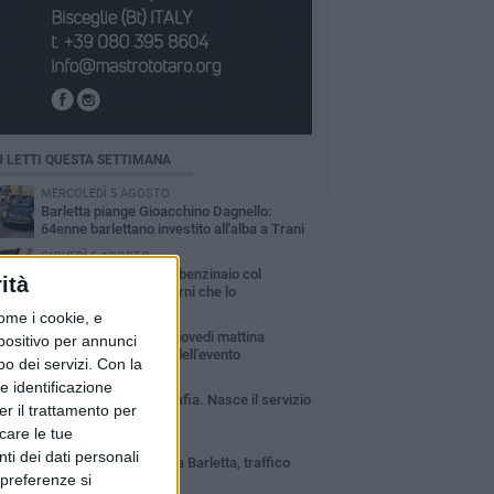
Ù LETTI QUESTA SETTIMANA
MERCOLEDÌ 5 AGOSTO
Barletta piange Gioacchino Dagnello:
64enne barlettano investito all'alba a Trani
GIOVEDÌ 6 AGOSTO
Il ricordo di "Cecco", il benzinaio col
ità
sorriso: «Contava i giorni che lo
paravano dalla pensione»
ome i cookie, e
MERCOLEDÌ 5 AGOSTO
Jova Summer Party, giovedì mattina
spositivo per annunci
sopralluogo nell'area dell'evento
o dei servizi.
Con la
DOMENICA 2 AGOSTO
e identificazione
Beni confiscati alla mafia. Nasce il servizio
er il trattamento per
di Co-housing
icare le tue
VENERDÌ 7 AGOSTO
ti dei dati personali
Incidente sulla 16 bis a Barletta, traffico
 preferenze si
bloccato verso Bari