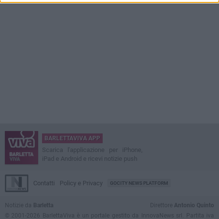
BARLETTAVIVA APP
Scarica l'applicazione per iPhone,
iPad e Android e ricevi notizie push
Contatti
Policy e Privacy
GOCITY NEWS PLATFORM
Notizie da
Barletta
Direttore
Antonio Quinto
© 2001-2026 BarlettaViva è un portale gestito da InnovaNews srl. Partita iva