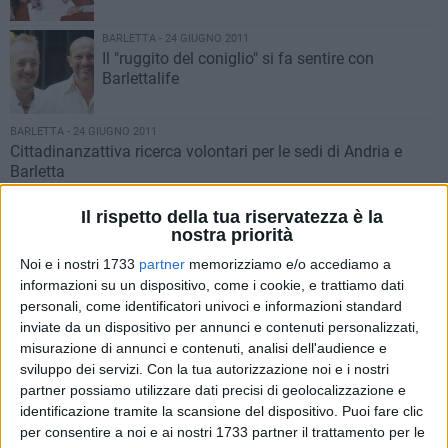
BARLETTA - 24 GIUGNO 2011
Il "ruggito del coniglio" si fa sentire con
Barlettalife
BARLETTA - 24 GIUGNO 2011
Cittadinanzattiva ricerca volontari per le sedi di Andria e
Barletta
BARLETTA - 23 GIUGNO 2011
Il rispetto della tua riservatezza è la
"Ruggito del Coniglio" e "Green Award 2011",
nostra priorità
Barletta si fa in 2
Noi e i nostri 1733
partner
memorizziamo e/o accediamo a
informazioni su un dispositivo, come i cookie, e trattiamo dati
BARLETTA - 23 GIUGNO 2011
personali, come identificatori univoci e informazioni standard
Chi vince e chi perde nel Maffei bis
inviate da un dispositivo per annunci e contenuti personalizzati,
misurazione di annunci e contenuti, analisi dell'audience e
sviluppo dei servizi.
Con la tua autorizzazione noi e i nostri
BARLETTA - 23 GIUGNO 2011
partner possiamo utilizzare dati precisi di geolocalizzazione e
Prima prova degli esami di maturità, da Barletta le voci dei
identificazione tramite la scansione del dispositivo. Puoi fare clic
nostri studenti
per consentire a noi e ai nostri 1733 partner il trattamento per le