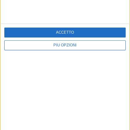
Precedente
1
2
...
1648
1649
1650
1651
1652
...
Successiva
ACCETTO
PIÙ OPZIONI
PIÙ LETTI QUESTO MESE
MARTEDÌ 14 LUGLIO