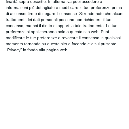
finalità sopra descritte. In alternativa puoi accedere a
BARLETTA - 23 GIUGNO 2011
Assemblea dell'ordine degli architetti della Bat
informazioni più dettagliate e modificare le tue preferenze prima
di acconsentire o di negare il consenso.
Si rende noto che alcuni
BARLETTA - 22 GIUGNO 2011
trattamenti dei dati personali possono non richiedere il tuo
Arrivato il gran giorno, ecco la nuova giunta a
consenso, ma hai il diritto di opporti a tale trattamento. Le tue
Barletta
preferenze si applicheranno solo a questo sito web. Puoi
modificare le tue preferenze o revocare il consenso in qualsiasi
BARLETTA - 22 GIUGNO 2011
momento tornando su questo sito e facendo clic sul pulsante
Maturità, comincia la grande avventura anche
"Privacy" in fondo alla pagina web.
a Barletta. Ecco i temi della prima prova
BARLETTA - 22 GIUGNO 2011
«La Casa-Famiglia è la realizzazione di un
sogno»
BAT - 22 GIUGNO 2011
Nuovi ospedali, i sindaci chiedono un incontro
con Fiore
BARLETTA - 22 GIUGNO 2011
'Barletta Art Festival', ed è subito musica!