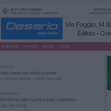
34.5
°C
CIELO SERENO
NOTIZIE D
32°
OGGI MIN
24.5°
MAX
A
BARLETTA
DIRETTORE
ANTO
RUBRICHE
IREPORT
METEO
VIDEO
EMBRE 2012
arletta merita uno stadio a norma
, Giovanni Alfarano e Filippo Caracciolo
ETTEMBRE 2012
e fine ha fatto il porta a porta a Barletta?»
ittà della Disfida