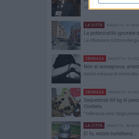
«Una scatola vuota» l’unione
LA CITTÀ
BARLETTA - 31 AGO
Le potenzialità ignorate d
La riflessione di Ettore Ber
CRONACA
BARLETTA - 30 AG
Non si rassegnava, arrest
Anche minacce di morte alla mo
CRONACA
BARLETTA - 30 AG
Sequestrati 60 kg di pesc
Costiera
"Tolleranza zero" dagli uomini
LA CITTÀ
BARLETTA - 30 AGO
Ei fu, estate barlettana…