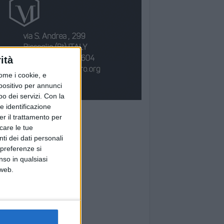
ità
ome i cookie, e
spositivo per annunci
o dei servizi.
Con la
e identificazione
er il trattamento per
icare le tue
ti dei dati personali
 preferenze si
nso in qualsiasi
 web.