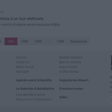
012
ntola è un tour elettorale
n centro di spesa senza nessuna utilità»
0
1551
1552
1553
...
1788
Successiva
Scacchi
Barletta Giuridica
Calcio a 5
Bar.S.A. informa
Beach Soccer
Auto e motori
Altri sport
In Web Veritas
I
Agenda eventi di Barletta
Segnalazioni iReport
R
B
Le Rubriche di BarlettaViva
Previsioni meteo
i
Cara Barletta ti scrivo
Video
Sicur.a.l.a S.r.l Formazione