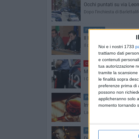
Occhi puntati su via Leon
Dopo l’inchiesta di Barlettalif
POLITICA
BAT - 1 SETTEMBRE
I
Il Pdl contro le parole di 
Il capogruppo Fisfola fa qua
Noi e i nostri 1733
p
trattiamo dati person
e contenuti personali
CRONACA
BARLETTA - 31 AG
tua autorizzazione no
Minacce in famiglia, arrest
tramite la scansione 
I Carabinieri li hanno arresta
le finalità sopra des
preferenze prima di 
possono non richieder
POLITICA
BARLETTA - 31 AGO
applicheranno solo a
Invecchiare invano
momento tornando su 
La mancanza di saggezza del
POLITICA
BAT - 31 AGOSTO 2
Di Feo (Udc): «vogliamo 