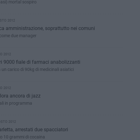
asi) mortal sospiro
STO 2012
lica amministrazione, soprattutto nei comuni
no come due manager
O 2012
i 9000 fiale di farmaci anabolizzanti
un carico di 90kg di medicinali asiatici
O 2012
lora ancora di jazz
cali in programma
OSTO 2012
letta, arrestati due spacciatori
o 10 grammi di cocaina