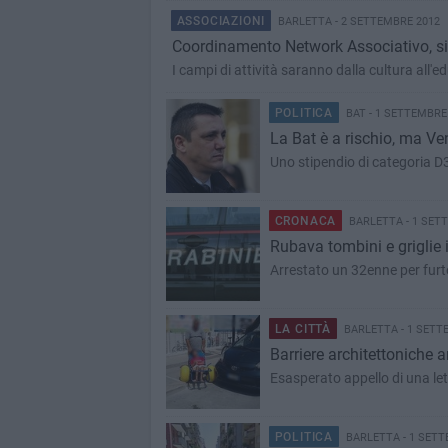
ASSOCIAZIONI
BARLETTA - 2 SETTEMBRE 2012
Coordinamento Network Associativo, si 
I campi di attività saranno dalla cultura all'e
POLITICA
BAT - 1 SETTEMBRE
La Bat è a rischio, ma V
Uno stipendio di categoria D
CRONACA
BARLETTA - 1 SET
Rubava tombini e griglie i
Arrestato un 32enne per fur
LA CITTÀ
BARLETTA - 1 SETT
Barriere architettonich
Esasperato appello di una lett
POLITICA
BARLETTA - 1 SETT