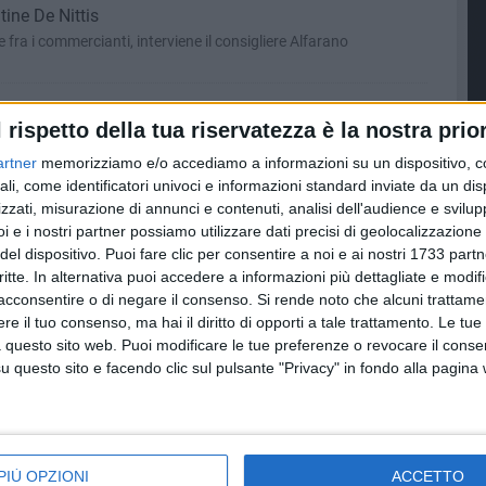
tine De Nittis
e fra i commercianti, interviene il consigliere Alfarano
 2012
l rispetto della tua riservatezza è la nostra prior
Patruno a Barlettalife
drato attorno al presidente Ventola
artner
memorizziamo e/o accediamo a informazioni su un dispositivo, c
ali, come identificatori univoci e informazioni standard inviate da un di
zzati, misurazione di annunci e contenuti, analisi dell'audience e svilupp
OSTO 2012
i e i nostri partner possiamo utilizzare dati precisi di geolocalizzazione 
ati due fratelli barlettani
del dispositivo. Puoi fare clic per consentire a noi e ai nostri 1733 partn
ti in casa nonostante la loro resistenza
critte. In alternativa puoi accedere a informazioni più dettagliate e modif
acconsentire o di negare il consenso.
Si rende noto che alcuni trattamen
e il tuo consenso, ma hai il diritto di opporti a tale trattamento. Le tue
STO 2012
 questo sito web. Puoi modificare le tue preferenze o revocare il conse
questo sito e facendo clic sul pulsante "Privacy" in fondo alla pagina
 centrosinistra barlettano
012
PIÙ OPZIONI
ACCETTO
salvaguardare la Bat»