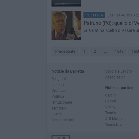
POLITICA
BAT - 29 AGOSTO 2
Patruno (Pd): quello di Ve
«La Bat ha scelto di essere u
Precedente
1
2
...
1549
155
Notizie da Barletta
Scuola e Lavoro
Associazioni
Religioni
La città
Notizie sportive
Cronaca
Calcio
Politica
Basket
Istituzionale
Volley
Territorio
Tennis
Eventi
Arti Marziali
Servizi sociali
Tennistavolo