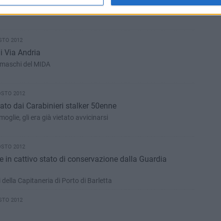
 dei comuni di Trinitapoli-San Ferdinando-Margherita
STO 2012
i Via Andria
gamaschi del MIDA
OSTO 2012
ato dai Carabinieri stalker 50enne
glie, gli era già vietato avvicinarsi
OSTO 2012
e in cattivo stato di conservazione dalla Guardia
 della Capitaneria di Porto di Barletta
STO 2012