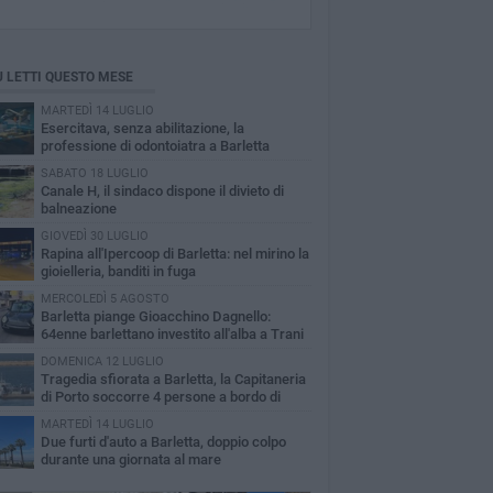
Ù LETTI QUESTO MESE
MARTEDÌ 14 LUGLIO
Esercitava, senza abilitazione, la
professione di odontoiatra a Barletta
SABATO 18 LUGLIO
Canale H, il sindaco dispone il divieto di
balneazione
GIOVEDÌ 30 LUGLIO
Rapina all'Ipercoop di Barletta: nel mirino la
gioielleria, banditi in fuga
MERCOLEDÌ 5 AGOSTO
Barletta piange Gioacchino Dagnello:
64enne barlettano investito all'alba a Trani
DOMENICA 12 LUGLIO
Tragedia sfiorata a Barletta, la Capitaneria
di Porto soccorre 4 persone a bordo di
vole Sup
MARTEDÌ 14 LUGLIO
Due furti d'auto a Barletta, doppio colpo
durante una giornata al mare