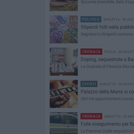
Siccome immobile, dato il (qu
POLITICA
BARLETTA - 30 AGO
Stipendi folli nella pubb
Segretari e dirigenti costa
CRONACA
PUGLIA - 30 AGOST
Doping, sequestrate a Bar
La Guardia di Finanza blocca 
EVENTI
BARLETTA - 30 AGOST
Palazzo della Marra si co
Altri tre appuntamenti musi
CRONACA
BARLETTA - 29 AG
Folle inseguimento per Bar
Le Fiamme Gialle sequestran