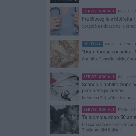
SERVIZI SOCIALI
PUGLIA - 3
Fra Bisceglie e Molfetta 
Sorgerà a ridosso della strad
POLITICA
BARLETTA - 2 SETT
“Dum Romae consulitur,
Cannito, Cascella, Mele, Ca
SERVIZI SOCIALI
BAT - 2 SE
Scandalo riabilitazione ps
per questi pazienti»
Mennea (Pd): «Chiedo una ver
SERVIZI SOCIALI
ITALIA - 2
Talidomide, dopo 50 anni
Lo scandalo dei bimbi focomel
Thalidomidici Italiani