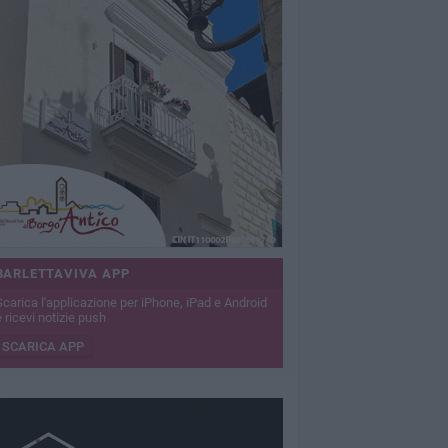
BARLETTAVIVA APP
Scarica l'applicazione per iPhone, iPad e Android
 ricevi notizie push
SCARICA APP