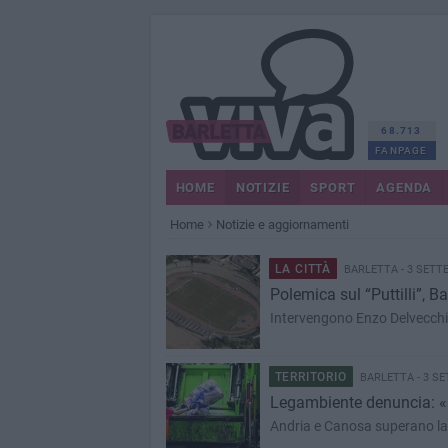
68.713
FANPAGE
HOME
NOTIZIE
SPORT
AGENDA
Home
Notizie e aggiornamenti
LA CITTÀ
BARLETTA - 3 SETT
Polemica sul “Puttilli”, B
Intervengono Enzo Delvecchio
TERRITORIO
BARLETTA - 3 S
Legambiente denuncia: «Ch
Andria e Canosa superano la c