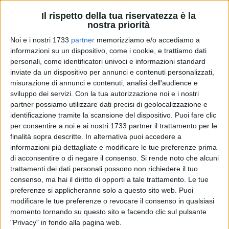
Il rispetto della tua riservatezza è la
BARLETTA - 12 MARZO 2010
nostra priorità
Defibrillatore, un atto di cuore
Noi e i nostri 1733
partner
memorizziamo e/o accediamo a
informazioni su un dispositivo, come i cookie, e trattiamo dati
personali, come identificatori univoci e informazioni standard
BARLETTA - 11 MARZO 2010
inviate da un dispositivo per annunci e contenuti personalizzati,
Asl bat, risolta l'internalizzazione
misurazione di annunci e contenuti, analisi dell'audience e
sviluppo dei servizi.
Con la tua autorizzazione noi e i nostri
partner possiamo utilizzare dati precisi di geolocalizzazione e
BARLETTA - 10 MARZO 2010
identificazione tramite la scansione del dispositivo. Puoi fare clic
8 marzo, tra emancipazione e degrado
per consentire a noi e ai nostri 1733 partner il trattamento per le
finalità sopra descritte. In alternativa puoi accedere a
informazioni più dettagliate e modificare le tue preferenze prima
di acconsentire o di negare il consenso.
Si rende noto che alcuni
BARLETTA - 9 MARZO 2010
trattamenti dei dati personali possono non richiedere il tuo
Ritorna a Barletta la paura degli abusi sessuali
consenso, ma hai il diritto di opporti a tale trattamento. Le tue
preferenze si applicheranno solo a questo sito web. Puoi
modificare le tue preferenze o revocare il consenso in qualsiasi
BARLETTA - 27 FEBBRAIO 2010
momento tornando su questo sito e facendo clic sul pulsante
Il Benessere del donatore
"Privacy" in fondo alla pagina web.