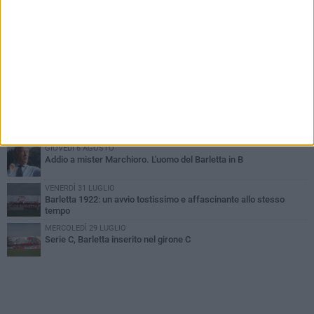
PIÙ LETTI QUESTA SETTIMANA
SABATO 1 AGOSTO
Poker di Da Silva, Barletta batte Soccer Trani 4-1 in amichevole
VENERDÌ 31 LUGLIO
Serie C Sky Wifi: fissate date e orari delle prime otto giornate di
campionato.
VENERDÌ 31 LUGLIO
Il calcio italiano piange l'immenso Franco Baresi
GIOVEDÌ 6 AGOSTO
Addio a mister Marchioro. L'uomo del Barletta in B
VENERDÌ 31 LUGLIO
Barletta 1922: un avvio tostissimo e affascinante allo stesso
tempo
MERCOLEDÌ 29 LUGLIO
Serie C, Barletta inserito nel girone C