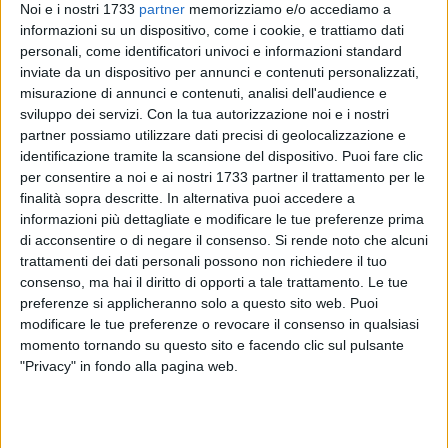
Noi e i nostri 1733
partner
memorizziamo e/o accediamo a
informazioni su un dispositivo, come i cookie, e trattiamo dati
personali, come identificatori univoci e informazioni standard
inviate da un dispositivo per annunci e contenuti personalizzati,
A cura di
misurazione di annunci e contenuti, analisi dell'audience e
DAVIDE DICANDIA
sviluppo dei servizi.
Con la tua autorizzazione noi e i nostri
partner possiamo utilizzare dati precisi di geolocalizzazione e
identificazione tramite la scansione del dispositivo. Puoi fare clic
Si conclude un'altra finale del Torneo Regionale Senior con
per consentire a noi e ai nostri 1733 partner il trattamento per le
la vittoria di Lino Dicuonzo contro Dario Prisciandaro, match
finalità sopra descritte. In alternativa puoi accedere a
che ha visto anche l'intervento medico che ha in seguito
informazioni più dettagliate e modificare le tue preferenze prima
lasciato proseguire fino alla fine ed alla vittoria ai punti per il
di acconsentire o di negare il consenso.
Si rende noto che alcuni
trattamenti dei dati personali possono non richiedere il tuo
pugile biancorosso. Dicuonzo conquista così per la seconda
consenso, ma hai il diritto di opporti a tale trattamento. Le tue
volta consecutiva in due anni il Titolo Regionale di Categoria
preferenze si applicheranno solo a questo sito web. Puoi
(56kg) e accedendo dunque ai Campionati Nazionali di
modificare le tue preferenze o revocare il consenso in qualsiasi
Pugilato FPI che si terranno a Roseto degli Abruzzi dal 10 al
momento tornando su questo sito e facendo clic sul pulsante
14 Maggio.
"Privacy" in fondo alla pagina web.
"Voglio ringraziare il mio maestro, Francesco Curci - ha
dichiarato il vincitore, Lino Dicuonzo - grazie a lui e alla Pro