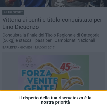
ALTRI SPORT
Vittoria ai punti e titolo conquistato per
Lino Dicuonzo
Conquista la finale del Titolo Regionale di Categoria
(56kg) e stacca il pass per i Campionati Nazionali
BARLETTA -
GIOVEDÌ 4 MAGGIO 2017
Il rispetto della tua riservatezza è la
nostra priorità