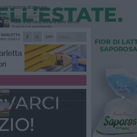
Ù LETTI QUESTA SETTIMANA
SABATO 1 AGOSTO
Poker di Da Silva, Barletta batte Soccer
Trani 4-1 in amichevole
A
BARLETTA
VENERDÌ 31 LUGLIO
APP
Serie C Sky Wifi: fissate date e orari delle
NIO QUINTO
prime otto giornate di campionato.
VENERDÌ 31 LUGLIO
Il calcio italiano piange l'immenso Franco
Baresi
GIOVEDÌ 6 AGOSTO
Addio a mister Marchioro. L'uomo del
Barletta in B
VENERDÌ 31 LUGLIO
Barletta 1922: un avvio tostissimo e
affascinante allo stesso tempo
MERCOLEDÌ 29 LUGLIO
Serie C, Barletta inserito nel girone C