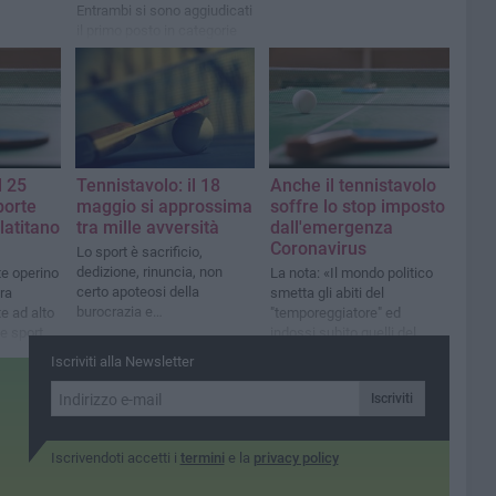
Entrambi si sono aggiudicati
il primo posto in categorie
differenti
l 25
Tennistavolo: il 18
Anche il tennistavolo
porte
maggio si approssima
soffre lo stop imposto
latitano
tra mille avversità
dall'emergenza
Coronavirus
Lo sport è sacrificio,
dedizione, rinuncia, non
te operino
La nota: «Il mondo politico
certo apoteosi della
tra
smetta gli abiti del
burocrazia e
e ad alto
"temporeggiatore" ed
dell'insensibilità
 e sports
indossi subito quelli del
curi
"soccorritore"»
Iscriviti alla Newsletter
Iscriviti
Iscrivendoti accetti i
termini
e la
privacy policy