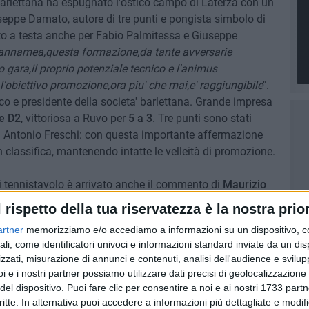
arlettana ha espugnato l'ostico campo di Laterza con un
seppe Damato, autore di tre punti e pongista simbolo di
nto a testa anche per Fabio Palmitessa e Giuseppe
Ciannamea,questa formazione,da tante avversarie
gara,il proprio potenziale tecnico e l'animus
'obiettivo promozione,ora piu' che mai,e' raggiungibile
".
ico e presidente della societa' barlettana. Grande impresa
e D2
, vittoriosa a Ruvo per
5 a 3
. Tre punti sono stati
a Antonio Freschi: con questa importante affermazione
 classifica, mantenendo intatte le velleità di promozione.
 tennistavolo è arrivato anche il commento di
Maurizio
tano:"
Siamo solo all'inizio del girone di ritorno e non
l rispetto della tua riservatezza è la nostra prior
ia' perseguito il nostro obiettivo.Ci attendono gare
artner
memorizziamo e/o accediamo a informazioni su un dispositivo, c
vatissima caratura tecnica,gare che affronteremo con
ali, come identificatori univoci e informazioni standard inviate da un di
erminazione.Quest'anno abbiamo sulle divise un simbolo
zzati, misurazione di annunci e contenuti, analisi dell'audience e svilupp
 : il logo del trentennale societario, un logo da onorare
".
i e i nostri partner possiamo utilizzare dati precisi di geolocalizzazione 
del dispositivo. Puoi fare clic per consentire a noi e ai nostri 1733 partn
critte. In alternativa puoi accedere a informazioni più dettagliate e modif