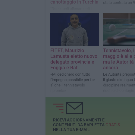
canottaggio in Turchia
stato centrato un 9
"Dopo tanti allenamenti i
miei sacrifici sono stati
ripagati"
FITET, Maurizio
Tennistavolo, i
Lamusta eletto nuovo
maggio è alle 
delegato provinciale
ma le Autorità 
Foggia e Bat
ancora
«Mi dedicherò con tutto
Le Autorità prepos
l'impegno possibile per far
il giusto distinguo 
sì che il tennistavolo
discipline realment
riprenda»
rischio di contagio
decisamente più si
RICEVI AGGIORNAMENTI E
CONTENUTI DA BARLETTA
GRATIS
NELLA TUA E-MAIL