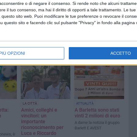
ASI LAMUSTA
VITTORIA
acconsentire o di negare il consenso.
Si rende noto che alcuni trattamen
e il tuo consenso, ma hai il diritto di opporti a tale trattamento. Le tue
 questo sito web. Puoi modificare le tue preferenze o revocare il conse
questo sito e facendo clic sul pulsante "Privacy" in fondo alla pagina
PIÙ OPZIONI
ACCETTO
LA CITTÀ
ATTUALITÀ
tta:
Amici, colleghi e
A Barletta sono stati
e
vincitori: un
vinti 2 milioni di euro
importante
A darne la notizia il gruppo
riconoscimento per
Barlett E AVEST
Luca e Riccardo
ronews, è