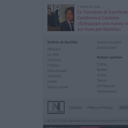
7 AGOSTO 2026
Ex Convento di Sant'Andr
Calabrese e Cardone:
«Sviluppare una nuova v
sul mare per Barletta»
Notizie da Barletta
Scuola e Lavoro
Associazioni
Religioni
La città
Notizie sportive
Cronaca
Calcio
Politica
Basket
Istituzionale
Volley
Territorio
Tennis
Eventi
Arti Marziali
Servizi sociali
Tennistavolo
Contatti
Policy e Privacy
GOCI
© 2001-2026 BarlettaViva è un portale gestito da Innov