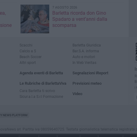
7 AGOSTO 2026
ea,
Barletta ricorda don Gino
Spadaro a vent’anni dalla
isione
scomparsa
Scacchi
Barletta Giuridica
Calcio a 5
Bar.S.A. informa
Beach Soccer
Auto e motori
Altri sport
In Web Veritas
I
Agenda eventi di Barletta
Segnalazioni iReport
R
B
Le Rubriche di BarlettaViva
Previsioni meteo
i
Cara Barletta ti scrivo
Video
Sicur.a.l.a S.r.l Formazione
TY NEWS PLATFORM
aNews srl. Partita iva 08059640725. Testata giornalistica telematica registrata presso