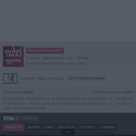
BARLETTAVIVA APP
Scarica l'applicazione per iPhone,
iPad e Android e ricevi notizie push
Contatti
Policy e Privacy
GOCITY NEWS PLATFORM
Notizie da
Barletta
Direttore
Antonio Quinto
© 2001-2026 BarlettaViva è un portale gestito da InnovaNews srl. Partita iva
08059640725. Testata giornalistica telematica registrata presso il Tribunale di
Trani. Tutti i diritti riservati.
BARLETTA
ANDRIA
BARI
BISCEGLIE
BITONTO
CANOSA
CERIGNOLA
CORATO
GIOVINAZZO
MARGHERITA DI SAVOIA