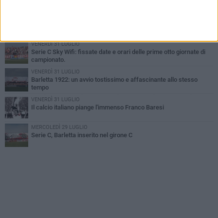
SABATO 1 AGOSTO
Poker di Da Silva, Barletta batte Soccer Trani 4-1 in amichevole
VENERDÌ 31 LUGLIO
Serie C Sky Wifi: fissate date e orari delle prime otto giornate di
campionato.
VENERDÌ 31 LUGLIO
Barletta 1922: un avvio tostissimo e affascinante allo stesso
tempo
VENERDÌ 31 LUGLIO
Il calcio italiano piange l'immenso Franco Baresi
MERCOLEDÌ 29 LUGLIO
Serie C, Barletta inserito nel girone C