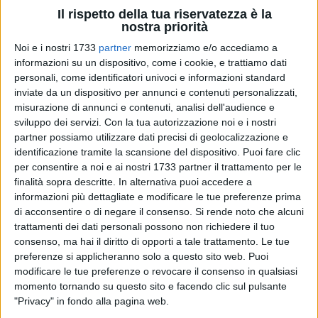
Il rispetto della tua riservatezza è la
nostra priorità
Noi e i nostri 1733
partner
memorizziamo e/o accediamo a
A cura di
informazioni su un dispositivo, come i cookie, e trattiamo dati
LUCA GUERRA
personali, come identificatori univoci e informazioni standard
inviate da un dispositivo per annunci e contenuti personalizzati,
misurazione di annunci e contenuti, analisi dell'audience e
Due partite vincenti e convincenti unite a una spiacevole
sviluppo dei servizi.
Con la tua autorizzazione noi e i nostri
sconfitta: questo il bilancio del weekend trascorso nei
partner possiamo utilizzare dati precisi di geolocalizzazione e
identificazione tramite la scansione del dispositivo. Puoi fare clic
campionati FITET in casa
Polisportiva Asi Lamusta Ester
per consentire a noi e ai nostri 1733 partner il trattamento per le
Barletta
. Andiamo a vedere nel dettaglio quanto successo
finalità sopra descritte. In alternativa puoi accedere a
nei tre distinti tornei ai quali il sodalizio barlettano prende
informazioni più dettagliate e modificare le tue preferenze prima
parte:
di acconsentire o di negare il consenso.
Si rende noto che alcuni
trattamenti dei dati personali possono non richiedere il tuo
Serie C2-
La compagine barlettana è stata protagonista di
consenso, ma hai il diritto di opporti a tale trattamento. Le tue
un immediato riscatto dopo lo scivolone interno rimediato
preferenze si applicheranno solo a questo sito web. Puoi
modificare le tue preferenze o revocare il consenso in qualsiasi
nel primo turno di campionato, espugnando l'ostico campo
momento tornando su questo sito e facendo clic sul pulsante
di Conversano dopo oltre quattro ore di match,con un
"Privacy" in fondo alla pagina web.
combattutissimo 5-4.Due punti sono stati messi a segno da