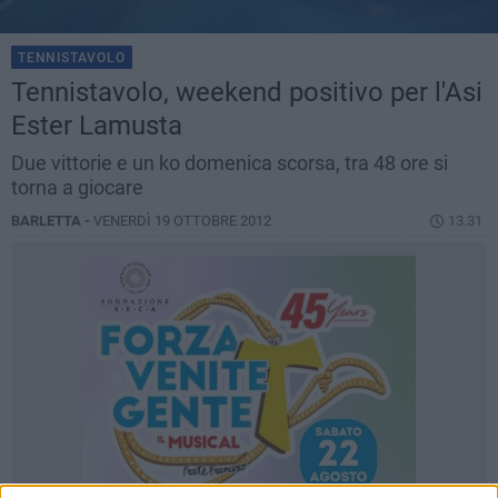
TENNISTAVOLO
Tennistavolo, weekend positivo per l'Asi
Ester Lamusta
Due vittorie e un ko domenica scorsa, tra 48 ore si
torna a giocare
BARLETTA -
VENERDÌ 19 OTTOBRE 2012
13.31