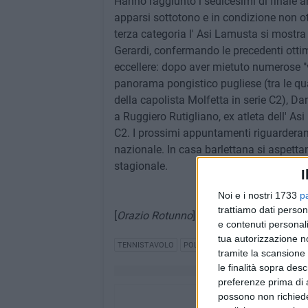
Hanno raggiunto i sedicesimi di finale
apparsi sottotono e in condizione non 
terza categoria l' Asi Lamusta si mostra
Gerardi, confermando le precedenti otti
eccellere: dopo aver mietuto numerose "vitt
panorama pongistico pugliese (tra le qu
della capolista Molfetta in serie C2), Da
a Ruggiero Rutigliano, ex atleta dell' As
C2. I prossimi appuntamenti riguarderann
nazionale. In casa barlettana si aspetta
stagionale.
I
Noi e i nostri 1733
p
trattiamo dati person
[
Orazio Rotunno
]
e contenuti personali
tua autorizzazione no
TENNISTAVOLO
POLISPORTIVA DILETTANTISTICA 
tramite la scansione 
le finalità sopra des
preferenze prima di 
possono non richieder