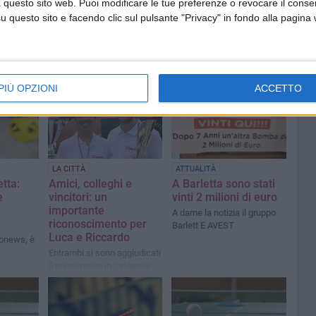
 questo sito web. Puoi modificare le tue preferenze o revocare il conse
questo sito e facendo clic sul pulsante "Privacy" in fondo alla pagina
PIÙ OPZIONI
ACCETTO
LA CITTÀ
ATTUALITÀ
tta:
Amici, colleghi e
A Barletta sono stati
e
vincitori: un
vinti 2 milioni di euro
importante
A darne la notizia il gruppo
riconoscimento per
Barlett E AVEST
Luca e Riccardo
ronews, è
Entrambi si sono aggiudicati
il primo posto in categorie
differenti