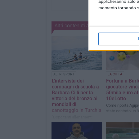
applicheranno solo a
momento tornando su 
Altri contenuti a tema
ALTRI SPORT
LA CITTÀ
L'intervista dei
Fortuna a Barle
compagni di scuola a
giocatore vinc
Barbara Cilli per la
50mila euro al
vittoria del bronzo ai
10eLotto
mondiali di
Come riporta Agip
canottaggio in Turchia
stato centrato un 9
"Dopo tanti allenamenti i
miei sacrifici sono stati
ripagati"