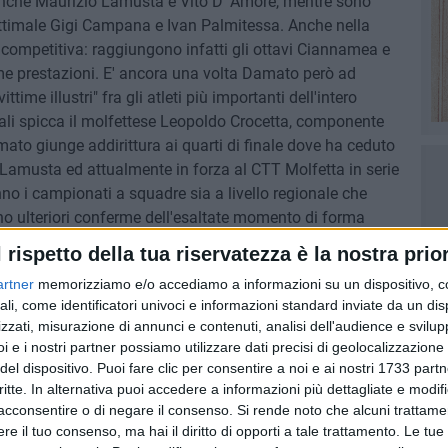
 anche Maurizio Lamusta e Vito D' Amore, mentre sono
ottimale Gigi Campana e Ivan Palmitessa. Anche nella
 competitiva: raggiungono infatti gli ottavi Ciannamea e
me prestazioni. E' ancora una volta Damato però ad
ime illustri" fra gli atleti più importanti dell'intero
ali spicca il molfettese Leopoldo Crocetta, componente
mato giunge addirittura ai quarti di finale dove ha ceduto
i Lamusta ed attualmente in forza al CTT Molfetta in serie
o i campionati a squadre sia a livello regionale che
no ulteriori conferme dell'esaltate momento di forma
l rispetto della tua riservatezza è la nostra prior
artner
memorizziamo e/o accediamo a informazioni su un dispositivo, c
ali, come identificatori univoci e informazioni standard inviate da un di
zzati, misurazione di annunci e contenuti, analisi dell'audience e svilupp
i e i nostri partner possiamo utilizzare dati precisi di geolocalizzazione 
ASI LAMUSTA
VITTORIA
CAMPIONATO
del dispositivo. Puoi fare clic per consentire a noi e ai nostri 1733 partn
critte. In alternativa puoi accedere a informazioni più dettagliate e modif
acconsentire o di negare il consenso.
Si rende noto che alcuni trattamen
e il tuo consenso, ma hai il diritto di opporti a tale trattamento. Le tue