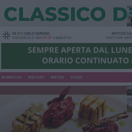
PI
33.5
°C
CIELO SERENO
NOTIZIE D
31.5°
OGGI MIN
24.5°
MAX
A
BARLETTA
DIRETTORE
ANTO
RUBRICHE
IREPORT
METEO
VIDEO