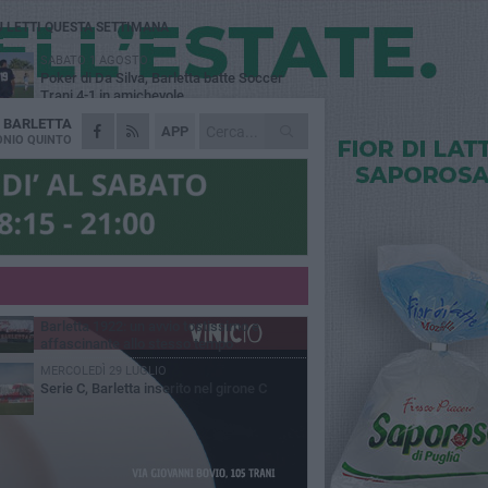
Ù LETTI QUESTA SETTIMANA
SABATO 1 AGOSTO
Poker di Da Silva, Barletta batte Soccer
Trani 4-1 in amichevole
A
BARLETTA
VENERDÌ 31 LUGLIO
APP
Serie C Sky Wifi: fissate date e orari delle
NIO QUINTO
prime otto giornate di campionato.
VENERDÌ 31 LUGLIO
Il calcio italiano piange l'immenso Franco
Baresi
GIOVEDÌ 6 AGOSTO
Addio a mister Marchioro. L'uomo del
Barletta in B
VENERDÌ 31 LUGLIO
Barletta 1922: un avvio tostissimo e
affascinante allo stesso tempo
MERCOLEDÌ 29 LUGLIO
Serie C, Barletta inserito nel girone C