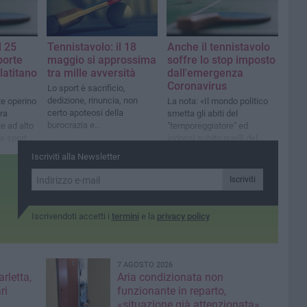
l 25
Tennistavolo: il 18
Anche il tennistavolo
porte
maggio si approssima
soffre lo stop imposto
latitano
tra mille avversità
dall'emergenza
Coronavirus
Lo sport è sacrificio,
dedizione, rinuncia, non
te operino
La nota: «Il mondo politico
certo apoteosi della
tra
smetta gli abiti del
burocrazia e
e ad alto
"temporeggiatore" ed
dell'insensibilità
 e sports
indossi subito quelli del
curi
"soccorritore"»
Iscriviti alla Newsletter
Iscriviti
Iscrivendoti accetti i
termini
e la
privacy policy
7 AGOSTO 2026
rletta,
Aria condizionata non
ri
funzionante in reparto,
«situazione già attenzionata»