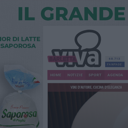
68.713
FANPAGE
HOME
NOTIZIE
SPORT
AGENDA