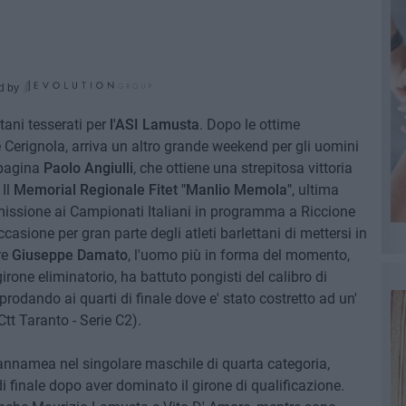
d by
tani tesserati per
l'ASI Lamusta
. Dopo le ottime
Cerignola, arriva un altro grande weekend per gli uomini
 pagina
Paolo Angiulli
, che ottiene una strepitosa vittoria
 Il
Memorial Regionale Fitet "Manlio Memola"
, ultima
missione ai Campionati Italiani in programma a Riccione
casione per gran parte degli atleti barlettani di mettersi in
re
Giuseppe Damato
, l'uomo più in forma del momento,
rone eliminatorio, ha battuto pongisti del calibro di
odando ai quarti di finale dove e' stato costretto ad un'
tt Taranto - Serie C2).
annamea nel singolare maschile di quarta categoria,
di finale dopo aver dominato il girone di qualificazione.