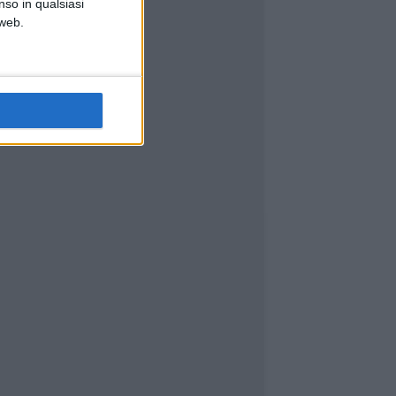
nso in qualsiasi
 web.