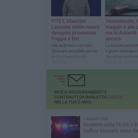
FITET, Maurizio
Tennistavolo, i
Lamusta eletto nuovo
maggio è alle 
delegato provinciale
ma le Autorità 
Foggia e Bat
ancora
«Mi dedicherò con tutto
Le Autorità prepos
l'impegno possibile per far
il giusto distinguo 
sì che il tennistavolo
discipline realment
riprenda»
rischio di contagio
decisamente più si
RICEVI AGGIORNAMENTI E
CONTENUTI DA BARLETTA
GRATIS
NELLA TUA E-MAIL
7 AGOSTO 2026
Incidente sulla 16 bis a Ba
traffico bloccato verso Ba