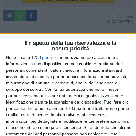
A cura di
LUCA GUERRA
Il rispetto della tua riservatezza è la
Poche ore e lo stadio "Erasmo Iacovone" di Taranto ospiterà
nostra priorità
il derby tra i padroni di casa e i biancorossi di mister
Noi e i nostri 1733
partner
memorizziamo e/o accediamo a
Sciannimanico, determinati a raccogliere i primi punti in
informazioni su un dispositivo, come i cookie, e trattiamo dati
trasferta dopo 4 sconfitte in altrettante apparizioni, a Lucca,
personali, come identificatori univoci e informazioni standard
Nocera Inferiore, Terni e Siracusa. Di fronte un Taranto che
inviate da un dispositivo per annunci e contenuti personalizzati,
ha 17 punti in classifica, frutto di 5 vittorie, 2 pareggi e 2
misurazione di annunci e contenuti, analisi dell'audience e
sconfitte. Tra le mura casalinghe i rossoblù hanno
sviluppo dei servizi.
Con la tua autorizzazione noi e i nostri
collezionato 5 vittorie su 5 in campionato, a cui va sommata
partner possiamo utilizzare dati precisi di geolocalizzazione e
identificazione tramite la scansione del dispositivo. Puoi fare clic
la vittoria in Coppa Italia contro il Feralpisalò in agosto. Le
per consentire a noi e ai nostri 1733 partner il trattamento per le
due squadre non realizzano molte reti, considerando che il
finalità sopra descritte. In alternativa puoi accedere a
Barletta ha segnato 8 reti e il Taranto 10.
informazioni più dettagliate e modificare le tue preferenze prima
I migliori marcatori sono Lucioni e Bellomo a quota 2 per i
di acconsentire o di negare il consenso.
Si rende noto che alcuni
biancorossi, mentre nel Taranto si attesta a 4 realizzazioni il
trattamenti dei dati personali possono non richiedere il tuo