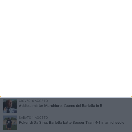
PIÙ LETTI QUESTA SETTIMANA
GIOVEDÌ 6 AGOSTO
Addio a mister Marchioro. L'uomo del Barletta in B
SABATO 1 AGOSTO
Poker di Da Silva, Barletta batte Soccer Trani 4-1 in amichevole