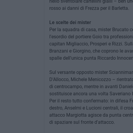
nello sventolare cartellini gialli – ben un
rosso ai danni di Frezza per il Barletta.
Le scelte dei mister
Per la squadra di casa, mister Brucato c
l'esordio del portiere Goio tra professioni
capitan Migliaccio, Prosperi e Rizzi. Su
Branzani e Giorgino, che coprono le avan
spalle dell'unica punta Riccardo Innocen
Sul versante opposto mister Sciannimani
D'Allocco, Michele Menicozzo – rientrato
di centrocampo, mentre in avanti Daniele
sostituisce ancora una volta Saveriano I
Per il resto tutto confermato: in difesa 
destro, Anselmi e Lucioni centrali, il c
attacco Margiotta agisce da punta centra
di spaziare sul fronte d'attacco.