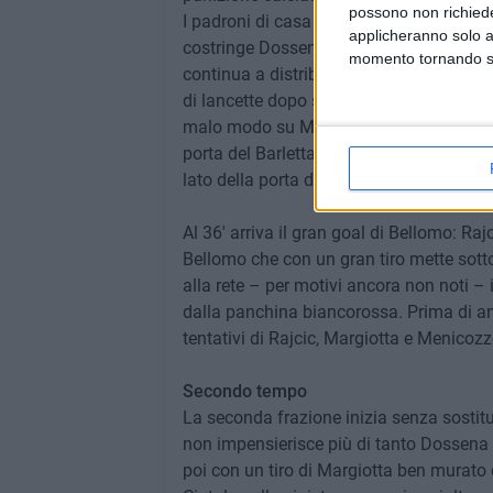
possono non richieder
I padroni di casa si rifanno avanti al 2
applicheranno solo a
costringe Dossena a distendersi e a mette
momento tornando su 
continua a distribuire ammonizioni: dopo 
di lancette dopo sarà Guerri a mettere al
malo modo su Margiotta cercando di disin
porta del Barletta, con un'iniziativa di Ra
lato della porta difesa da Dossena.
Al 36' arriva il gran goal di Bellomo: Raj
Bellomo che con un gran tiro mette sotto 
alla rete – per motivi ancora non noti – i
dalla panchina biancorossa. Prima di and
tentativi di Rajcic, Margiotta e Menicoz
Secondo tempo
La seconda frazione inizia senza sostituz
non impensierisce più di tanto Dossena s
poi con un tiro di Margiotta ben murato d