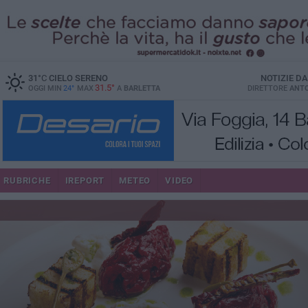
31
°C
CIELO SERENO
NOTIZIE D
31.5°
OGGI MIN
24°
MAX
A
BARLETTA
DIRETTORE
ANTO
RUBRICHE
IREPORT
METEO
VIDEO