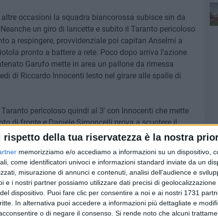
 altre occasioni la squadra biancorossa subisce sin da
 Neanche un giro di lancette e subito il Taranto pericoloso
nto a respingere, provvidenziale poi capitan Anselmi a
iotola pronto a battere a rete. Poco dopo arriva l'azione
catenato Garufo mette in area un pallone da rimessa
di di Riccardo Innocenti lesto nel girare alle spalle di
a Taranto pericoloso quindi al 3' con Innocenti che mette
to di fronte e Daniele Simoncelli prova a scuotere il
 con un cross proveniente da destra, sul quale "el
l rispetto della tua riservatezza è la nostra prior
rivedere un azione da goal degna di nota bisogna attendere
artner
memorizziamo e/o accediamo a informazioni su un dispositivo, c
pone di tre calci d'angolo consecutivi che non producono
ali, come identificatori univoci e informazioni standard inviate da un di
oi Bellomo con una serpentina a creare lo scompiglio
zzati, misurazione di annunci e contenuti, analisi dell'audience e svilupp
 angolo la palla messa al centro dal talento barese; sul
i e i nostri partner possiamo utilizzare dati precisi di geolocalizzazione 
e di testa alto. Successivamente ancora Barletta
del dispositivo. Puoi fare clic per consentire a noi e ai nostri 1731 partn
critte. In alternativa puoi accedere a informazioni più dettagliate e modif
 atterrato dopo uno dei suoi spunti, ne nasce una
acconsentire o di negare il consenso.
Si rende noto che alcuni trattamen
ra di poco a lato dalla porta difesa da Goio.