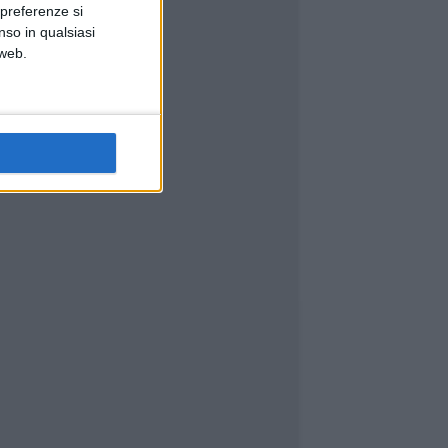
 preferenze si
nso in qualsiasi
 web.