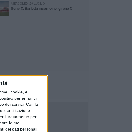
MERCOLEDÌ 29 LUGLIO
Serie C, Barletta inserito nel girone C
ità
ome i cookie, e
spositivo per annunci
o dei servizi.
Con la
e identificazione
er il trattamento per
icare le tue
ti dei dati personali