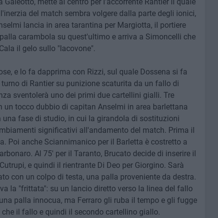
a Galeotto, mette al centro per l'accorrente Rantier il quale
'inerzia del match sembra volgere dalla parte degli ionici,
selmi lancia in area tarantina per Margiotta, il portiere
palla carambola su quest'ultimo e arriva a Simoncelli che
Cala il gelo sullo "Iacovone".
 cose, e lo fa dapprima con Rizzi, sul quale Dossena si fa
 turno di Rantier su punizione scaturita da un fallo di
nza sventolerà uno dei primi due cartellini gialli. Tre
n un tocco dubbio di capitan Anselmi in area barlettana
 una fase di studio, in cui la girandola di sostituzioni
mbiamenti significativi all'andamento del match. Prima il
a. Poi anche Sciannimanico per il Barletta è costretto a
bonaro. Al 75' per il Taranto, Brucato decide di inserire il
Cutrupi, e quindi il rientrante Di Deo per Giorgino. Sarà
lato con un colpo di testa, una palla proveniente da destra.
 la "frittata": su un lancio diretto verso la linea del fallo
una palla innocua, ma Ferraro gli ruba il tempo e gli fugge
he il fallo e quindi il secondo cartellino giallo.