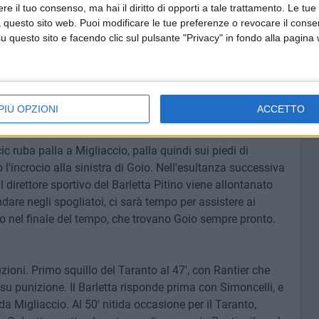
e il tuo consenso, ma hai il diritto di opporti a tale trattamento. Le tue
6' del primo tempo, quando Garufo con un gran tiro da fuori
 questo sito web. Puoi modificare le tue preferenze o revocare il conse
re il pallone in calcio d'angolo. L'arbitro Giallanza
questo sito e facendo clic sul pulsante "Privacy" in fondo alla pagina
Simoncelli, arriva il turno di Anselmi e Galeoto. Due giri
to un pallonetto, dopo che il portiere Goio era uscito in
nescare uno spiovente di Rajcic. Al 34' brividi per la
ntier il quale mette al centro una palla su cui Rizzi gira a
PIÙ OPZIONI
ACCETTO
cic ruba palla a Migliaccio, palla quindi sui piedi di
l'incrocio alla sinistra di Goio. Nell'esultanza successiva
l direttore sportivo del Barletta Pitino viene allontanato
are negli spogliatoi, ci sarà tempo per assistere ai
zo nel finale del tempo, che trovano Goio sempre pronto.
ioni. Primo squillo del Taranto al 47', con Rantier che
u punizione. Il Barletta risponde prima con Simoncelli, e
a Migliaccio. Al 50' nitida occasione per il Taranto,