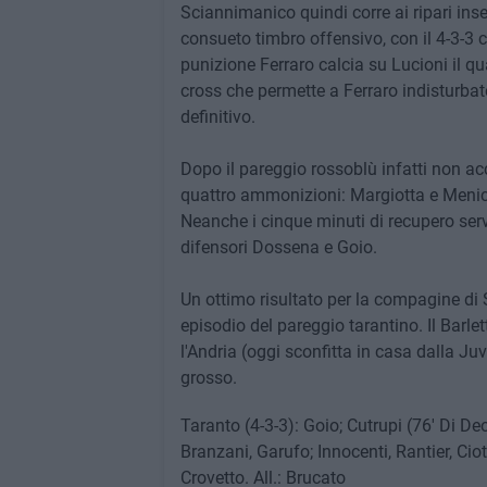
Sciannimanico quindi corre ai ripari ins
consueto timbro offensivo, con il 4-3-3 c
punizione Ferraro calcia su Lucioni il qu
cross che permette a Ferraro indisturbato 
definitivo.
Dopo il pareggio rossoblù infatti non acc
quattro ammonizioni: Margiotta e Menicoz
Neanche i cinque minuti di recupero serv
difensori Dossena e Goio.
Un ottimo risultato per la compagine di
episodio del pareggio tarantino. Il Barle
l'Andria (oggi sconfitta in casa dalla Ju
grosso.
Taranto (4-3-3): Goio; Cutrupi (76' Di Deo)
Branzani, Garufo; Innocenti, Rantier, Cio
Crovetto. All.: Brucato