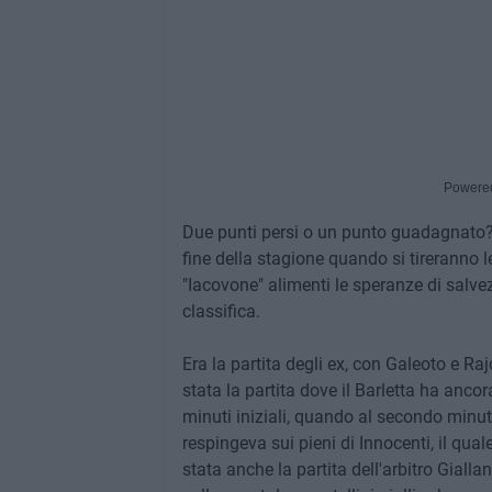
Powere
Due punti persi o un punto guadagnato? 
fine della stagione quando si tireranno
"Iacovone" alimenti le speranze di salv
classifica.
Era la partita degli ex, con Galeoto e Rajc
stata la partita dove il Barletta ha anc
minuti iniziali, quando al secondo minu
respingeva sui pieni di Innocenti, il qual
stata anche la partita dell'arbitro Gialla