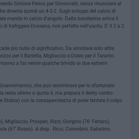
erendo Simone Perico per Simoncelli, senza rinunciare al
he diventa quindi un 4-3-2. Sugli sviluppi del calcio di
ale manda in calcio d'angolo. Dalla bandierina arriva il
di trafiggere Dossena, non perfetto nell'uscita. E' il 2 a 2
ade più nulla di significativo. Da annotare solo altre
zo per il Barletta, Migliaccio e Dideo per il Taranto.
iranno a far venire qualche brivido ai due estremi
 Sciannimanico, che può recriminare per lo sfortunato
tta resta ultimo a quota 6, ma prepara il derby contro
ve Stabia) con la consapevolezza di poter tentare il colpo
, Migliaccio, Prosperi, Rizzi; Giorgino (76' Ferraro),
tola (67' Russo). A disp.: Ricci, Colombini, Sabatino,