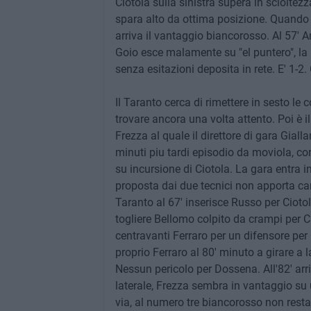
Ciotola sulla sinistra supera in scioltezz
spara alto da ottima posizione. Quando l
arriva il vantaggio biancorosso. Al 57' An
Goio esce malamente su "el puntero", la 
senza esitazioni deposita in rete. E' 1-2. 
Il Taranto cerca di rimettere in sesto le
trovare ancora una volta attento. Poi è il
Frezza al quale il direttore di gara Gialla
minuti piu tardi episodio da moviola, co
su incursione di Ciotola. La gara entra in
proposta dai due tecnici non apporta ca
Taranto al 67' inserisce Russo per Ciotol
togliere Bellomo colpito da crampi per Car
centravanti Ferraro per un difensore per 
proprio Ferraro al 80' minuto a girare a 
Nessun pericolo per Dossena. All'82' arriva
laterale, Frezza sembra in vantaggio su 
via, al numero tre biancorosso non resta c