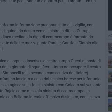
dici, sette per il Barletta e quattro per il Taranto – ed un
onferma la formazione preannunciata alla vigilia, con
sti, quindi da destra verso sinistra in difesa Cutrupi,
PI
lla linea mediana la diga di centrocampo è formata da
zate delle tre mezze punte Rantier, Garufo e Ciotola alle
ti.
co a sorpresa inserisce a centrocampo Guerri al posto di
 dalla giornata di squalifica – torna ad occupare il centro
 Simoncelli (alla seconda consecutiva da titolare)
nfantino lasciato a casa dal tecnico barese per infortunio.
Frezza agisce sulla fascia sinistra con Galeoto sul versante
roato Rajcic come mezzala sinistra di centrocampo. In
le con Bellomo laterale offensivo di sinistra, con licenza