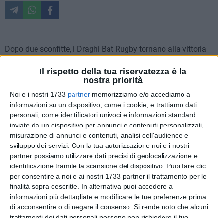
Dopo due sconfitte, i Draghi Bat Rugby tornano alla vittoria
nella sentita e spettacolare partita contro il Cus Foggia
Il rispetto della tua riservatezza è la
disputatasi domenica presso lo stadio Lello Simeone di
nostra priorità
Barletta. In un clima meteorologico, ma soprattutto in una
Noi e i nostri 1733
partner
memorizziamo e/o accediamo a
cornice di pubblico ideale a una partita di rugby, le due
informazioni su un dispositivo, come i cookie, e trattiamo dati
formazioni si sono fronteggiate a viso aperto senza alcuna
personali, come identificatori univoci e informazioni standard
esclusione di colpi pur sempre all'interno della regolarità e
inviate da un dispositivo per annunci e contenuti personalizzati,
della lealtà sportiva.
misurazione di annunci e contenuti, analisi dell'audience e
sviluppo dei servizi.
Con la tua autorizzazione noi e i nostri
Dopo le prime fasi di studio, ricche di giochi di liberazione al
partner possiamo utilizzare dati precisi di geolocalizzazione e
piede, è il Foggia a siglare i primi tre punti di giornata con un
identificazione tramite la scansione del dispositivo. Puoi fare clic
per consentire a noi e ai nostri 1733 partner il trattamento per le
semplice calcio di punizione realizzato in drop da Zazzera. I
finalità sopra descritte. In alternativa puoi accedere a
Draghi, nonostante le numerosissime defezioni che hanno
informazioni più dettagliate e modificare le tue preferenze prima
decimato il pacchetto di mischia, sono ben vivi e pronti a
di acconsentire o di negare il consenso.
Si rende noto che alcuni
dare battaglia e da quel momento in poi tengono per quasi
trattamenti dei dati personali possono non richiedere il tuo