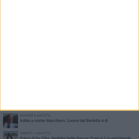
portati ventilatori da casa»
PIÙ LETTI QUESTA SETTIMANA
GIOVEDÌ 6 AGOSTO
Addio a mister Marchioro. L'uomo del Barletta in B
SABATO 1 AGOSTO
Poker di Da Silva, Barletta batte Soccer Trani 4-1 in amichevole