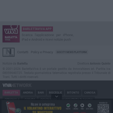
BARLETTAVIVA APP
Scarica l'applicazione per iPhone,
iPad e Android e ricevi notizie push
Contatti
Policy e Privacy
GOCITY NEWS PLATFORM
Notizie da
Barletta
Direttore
Antonio Quinto
© 2001-2026 BarlettaViva è un portale gestito da InnovaNews srl. Partita iva
08059640725. Testata giornalistica telematica registrata presso il Tribunale di
Trani. Tutti i diritti riservati.
BARLETTA
ANDRIA
BARI
BISCEGLIE
BITONTO
CANOSA
CERIGNOLA
CORATO
GIOVINAZZO
MARGHERITA DI SAVOIA
MINERVINO
MODUGNO
MOLFETTA
PUGLIA
RUVO