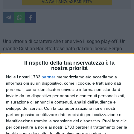
Una vittoria di carattere che tiene vivo il sogno play-off. Un
grande Cristian Barletta trascinato dal duo iberico Sergio
Tomas-Anòs stende la Virtus Noicattaro con il punteggio di
Il rispetto della tua riservatezza è la
7-3 sorpassandola al quinto posto in classifica.
nostra priorità
Noi e i nostri 1733
partner
memorizziamo e/o accediamo a
Inizio del match di marca ospite. I nojani partono bene
informazioni su un dispositivo, come i cookie, e trattiamo dati
impegnando Capuano due volte con Solidoro ed una con l'ex
personali, come identificatori univoci e informazioni standard
Dell'Olio. La risposta biancorossa porta la firma di Carlos
inviate da un dispositivo per annunci e contenuti personalizzati,
Anòs: bomba del n. 9 e palo pieno. Poco dopo al 4' ecco il
misurazione di annunci e contenuti, analisi dell'audience e
vantaggio ospite, palla persa in attacco dai biancorossi,
sviluppo dei servizi.
Con la tua autorizzazione noi e i nostri
ripartenza orchestrata da Ferdinelli, palla a Perez che da due
partner possiamo utilizzare dati precisi di geolocalizzazione e
passi non sbaglia per lo 0-1. Il Cristian subisce il colpo ma
identificazione tramite la scansione del dispositivo. Puoi fare clic
per consentire a noi e ai nostri 1733 partner il trattamento per le
potrebbe pareggiare immediatamente con Vivaldo che
finalità sopra descritte. In alternativa puoi accedere a