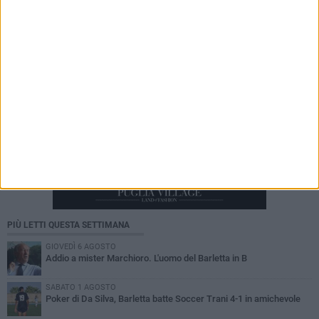
PIÙ LETTI QUESTA SETTIMANA
GIOVEDÌ 6 AGOSTO
Addio a mister Marchioro. L'uomo del Barletta in B
SABATO 1 AGOSTO
Poker di Da Silva, Barletta batte Soccer Trani 4-1 in amichevole