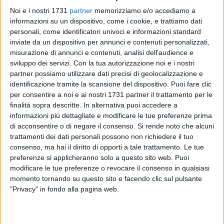
Noi e i nostri 1731
partner
memorizziamo e/o accediamo a
informazioni su un dispositivo, come i cookie, e trattiamo dati
A cura di
personali, come identificatori univoci e informazioni standard
LUCA GUERRA
inviate da un dispositivo per annunci e contenuti personalizzati,
misurazione di annunci e contenuti, analisi dell'audience e
sviluppo dei servizi.
Con la tua autorizzazione noi e i nostri
L
'Istituto Shokotan Funakoshi
di Barletta si conferma realtà
partner possiamo utilizzare dati precisi di geolocalizzazione e
identificazione tramite la scansione del dispositivo. Puoi fare clic
di prestigio nel panorama del karate internazionale anche in
per consentire a noi e ai nostri 1731 partner il trattamento per le
quel di
Agropoli,
dove si sono tenuti i
Campionati Italiani
finalità sopra descritte. In alternativa puoi accedere a
centro-sud
, manifestazione Fitka giunta alla quinta edizione.
informazioni più dettagliate e modificare le tue preferenze prima
In terra cilentana il team barlettano ha conquistato sette
di acconsentire o di negare il consenso.
Si rende noto che alcuni
vittorie e cinque terzi posti, un attestato del buon lavoro del
trattamenti dei dati personali possono non richiedere il tuo
Maestro Savino Luce che ne fa uno dei migliori sodalizi del
consenso, ma hai il diritto di opporti a tale trattamento. Le tue
Meridione d'Italia.
preferenze si applicheranno solo a questo sito web. Puoi
modificare le tue preferenze o revocare il consenso in qualsiasi
momento tornando su questo sito e facendo clic sul pulsante
Sul gradino più alto del podio nell'individuale sono saliti
"Privacy" in fondo alla pagina web.
Marianna Comitangelo (Kumite -60 kg "serie A"), Savino
Ragnatela (Kumite +75 kg "Serie C"), Umberto Fiorella
(Kumite +70 kg) e Maria Dicuonzo ('92 kata e fukugo). Nella