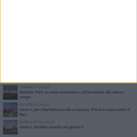
PIÙ LETTI QUESTA SETTIMANA
VENERDÌ 31 LUGLIO
Il calcio italiano piange l'immenso Franco Baresi
VENERDÌ 31 LUGLIO
Serie C Sky Wifi: fissate date e orari delle prime otto giornate di
campionato.
SABATO 1 AGOSTO
Poker di Da Silva, Barletta batte Soccer Trani 4-1 in amichevole
VENERDÌ 31 LUGLIO
Barletta 1922: un avvio tostissimo e affascinante allo stesso
tempo
GIOVEDÌ 30 LUGLIO
Serie C, per il Barletta esordio a Caserta. Prima in casa contro il
Bari
MERCOLEDÌ 29 LUGLIO
Serie C, Barletta inserito nel girone C