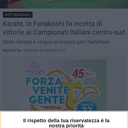
ARTI MARZIALI
Karate, la Funakoshi fa incetta di
vittorie ai Campionati Italiani centro-sud
Sette vittorie e cinque terzi posti per i barlettani
BARLETTA -
VENERDÌ 29 MARZO 2013
Il rispetto della tua riservatezza è la
nostra priorità