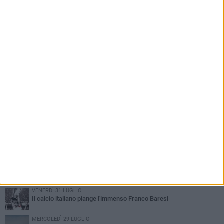
PIÙ LETTI QUESTA SETTIMANA
GIOVEDÌ 6 AGOSTO
Addio a mister Marchioro. L'uomo del Barletta in B
SABATO 1 AGOSTO
Poker di Da Silva, Barletta batte Soccer Trani 4-1 in amichevole
VENERDÌ 31 LUGLIO
Serie C Sky Wifi: fissate date e orari delle prime otto giornate di
campionato.
VENERDÌ 31 LUGLIO
Barletta 1922: un avvio tostissimo e affascinante allo stesso
tempo
VENERDÌ 31 LUGLIO
Il calcio italiano piange l'immenso Franco Baresi
MERCOLEDÌ 29 LUGLIO