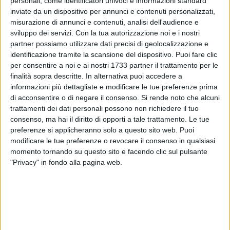
personali, come identificatori univoci e informazioni standard
inviate da un dispositivo per annunci e contenuti personalizzati,
misurazione di annunci e contenuti, analisi dell'audience e
sviluppo dei servizi.
Con la tua autorizzazione noi e i nostri
2
partner possiamo utilizzare dati precisi di geolocalizzazione e
identificazione tramite la scansione del dispositivo. Puoi fare clic
per consentire a noi e ai nostri 1733 partner il trattamento per le
Dare seguito alla vittoria di Bisceglie e lasciare alle spalle
finalità sopra descritte. In alternativa puoi accedere a
definitivamente il piccolo momento negativo. La Grimal
informazioni più dettagliate e modificare le tue preferenze prima
di acconsentire o di negare il consenso.
Si rende noto che alcuni
Futsal Barletta affronterà la Volare Polignano al PalaBorgia
trattamenti dei dati personali possono non richiedere il tuo
nella decima giornata di Serie C1. Squadra ostica quella
consenso, ma hai il diritto di opporti a tale trattamento. Le tue
barese, a soli tre punti dai biancorossi e a ridosso della zona
preferenze si applicheranno solo a questo sito web. Puoi
playoff. Sarà un match duro, da affrontare con la massima
modificare le tue preferenze o revocare il consenso in qualsiasi
concentrazione e davanti a un pubblico sempre caloroso
momento tornando su questo sito e facendo clic sul pulsante
come quello barlettano.
"Privacy" in fondo alla pagina web.