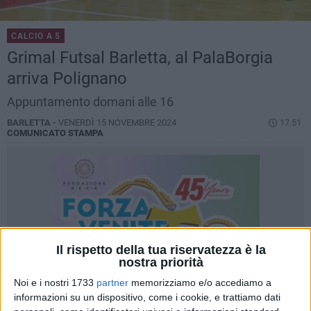
CALCIO A 5
Grimal Futsal Barletta, al PalaBorgia
arriva Polignano
Appuntamento domani alle 16
BARLETTA -
VENERDÌ 15 NOVEMBRE 2024
17.51
COMUNICATO STAMPA
Il rispetto della tua riservatezza è la
nostra priorità
Noi e i nostri 1733
partner
memorizziamo e/o accediamo a
informazioni su un dispositivo, come i cookie, e trattiamo dati