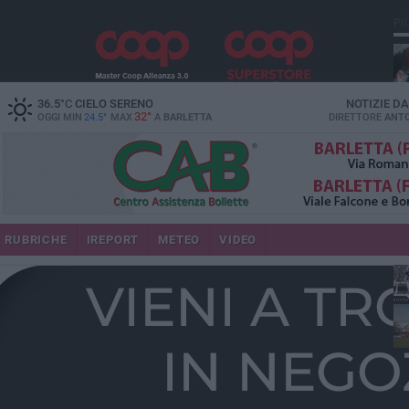
PI
36.5
°C
CIELO SERENO
NOTIZIE D
32°
OGGI MIN
24.5°
MAX
A
BARLETTA
DIRETTORE
ANTO
RUBRICHE
IREPORT
METEO
VIDEO