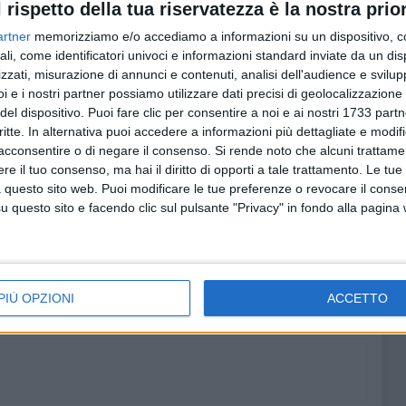
l rispetto della tua riservatezza è la nostra prior
artner
memorizziamo e/o accediamo a informazioni su un dispositivo, c
ali, come identificatori univoci e informazioni standard inviate da un di
zzati, misurazione di annunci e contenuti, analisi dell'audience e svilupp
i e i nostri partner possiamo utilizzare dati precisi di geolocalizzazione 
del dispositivo. Puoi fare clic per consentire a noi e ai nostri 1733 partn
critte. In alternativa puoi accedere a informazioni più dettagliate e modif
acconsentire o di negare il consenso.
Si rende noto che alcuni trattamen
e il tuo consenso, ma hai il diritto di opporti a tale trattamento. Le tue
 questo sito web. Puoi modificare le tue preferenze o revocare il conse
questo sito e facendo clic sul pulsante "Privacy" in fondo alla pagina
PIÙ OPZIONI
ACCETTO