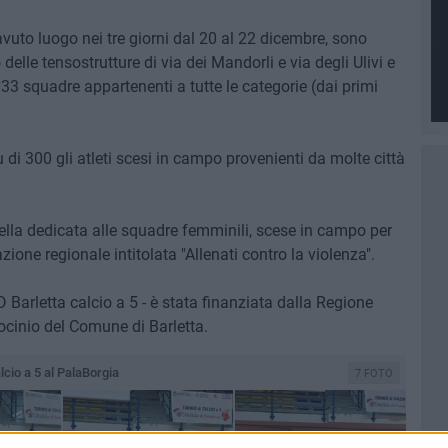
vuto luogo nei tre giorni dal 20 al 22 dicembre, sono
elle tensostrutture di via dei Mandorli e via degli Ulivi e
 33 squadre appartenenti a tutte le categorie (dai primi
ù di 300 gli atleti scesi in campo provenienti da molte città
lla dedicata alle squadre femminili, scese in campo per
one regionale intitolata "Allenati contro la violenza".
Barletta calcio a 5 - è stata finanziata dalla Regione
rocinio del Comune di Barletta.
lcio a 5 al PalaBorgia
7 FOTO