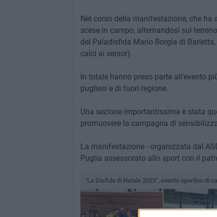
Nel corso della manifestazione, che ha a
scese in campo, alternandosi sul terreno d
del Paladisfida Mario Borgia di Barletta,
calci ai senior).
In totale hanno preso parte all'evento pi
pugliesi e di fuori regione.
Una sezione importantissima è stata que
promuovere la campagna di sensibilizzazi
La manifestazione - organizzata dal ASD 
Puglia assessorato allo sport con il pat
"La Disfida di Natale 2023", evento sportivo di ca