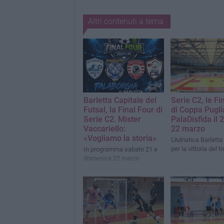
Altri contenuti a tema
Barletta Capitale del
Serie C2, le Fi
Futsal, la Final Four di
di Coppa Pugli
Serie C2. Mister
PalaDisfida il 2
Vaccariello:
22 marzo
«Vogliamo la storia»
L'Adriatica Barletta
per la vittoria del t
In programma sabato 21 e
domenica 22 marzo