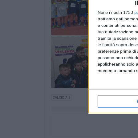
I
Noi e i nostri 1733
p
trattiamo dati person
e contenuti personali
tua autorizzazione no
tramite la scansione 
le finalità sopra des
preferenze prima di 
possono non richieder
applicheranno solo a
momento tornando su 
CALCIO A 5