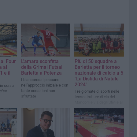
nal Four
L'amara sconfitta
Più di 50 squadre a
a al
della Grimal Futsal
Barletta per il torneo
1 e il
Barletta a Potenza
nazionale di calcio a 5
"La Disfida di Natale
I biancorossi peccano
2024"
nell'approccio iniziale e con
 in corsa
tante occasioni non
rofeo
Tre giornate di sporti nelle
sfruttate
tensostrutture di via dei
Mandorli e via degli Ulivi e al
Paladisfida Mario Borgia