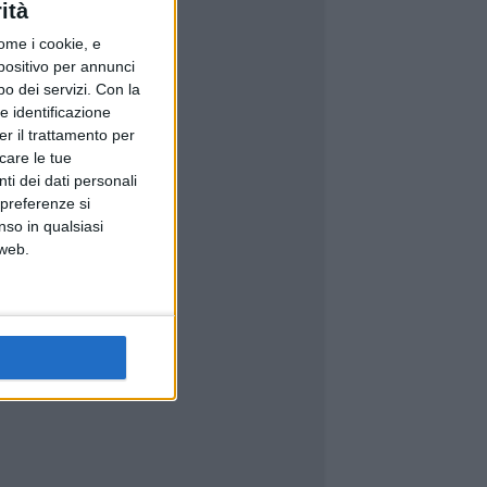
ità
ome i cookie, e
spositivo per annunci
o dei servizi.
Con la
e identificazione
er il trattamento per
icare le tue
ti dei dati personali
 preferenze si
nso in qualsiasi
 web.