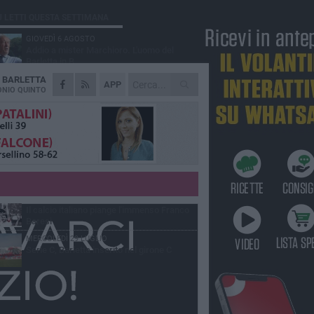
Ù LETTI QUESTA SETTIMANA
GIOVEDÌ 6 AGOSTO
Addio a mister Marchioro. L'uomo del
Barletta in B
A
BARLETTA
SABATO 1 AGOSTO
APP
Poker di Da Silva, Barletta batte Soccer
NIO QUINTO
Trani 4-1 in amichevole
VENERDÌ 31 LUGLIO
Serie C Sky Wifi: fissate date e orari delle
prime otto giornate di campionato.
VENERDÌ 31 LUGLIO
Barletta 1922: un avvio tostissimo e
affascinante allo stesso tempo
VENERDÌ 31 LUGLIO
Il calcio italiano piange l'immenso Franco
Baresi
MERCOLEDÌ 29 LUGLIO
Serie C, Barletta inserito nel girone C