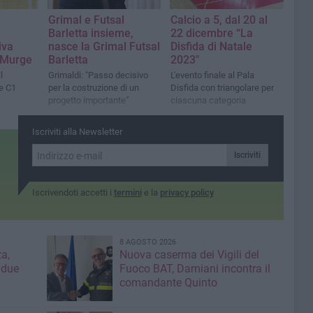
Grimal e Futsal
Calcio a 5, dal 20 al
Barletta insieme,
22 dicembre “La
iva
nasce la Grimal Futsal
Disfida di Natale
 Murge
Barletta
2023"
l
Grimaldi: "Passo decisivo
L'evento finale al Pala
e C1
per la costruzione di un
Disfida con triangolare per
progetto importante”
ciascuna categoria
Iscriviti alla Newsletter
Iscriviti
Iscrivendoti accetti i
termini
e la
privacy policy
8 AGOSTO 2026
a,
Nuova caserma dei Vigili del
 due
Fuoco BAT, Damiani incontra il
comandante Quinto