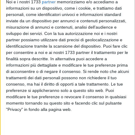
Noi e i nostri 1733
partner
memorizziamo e/o accediamo a
informazioni su un dispositivo, come i cookie, e trattiamo dati
personali, come identificatori univoci e informazioni standard
inviate da un dispositivo per annunci e contenuti personalizzati,
A cura di
misurazione di annunci e contenuti, analisi dell'audience e
DAVIDE DICANDIA
sviluppo dei servizi.
Con la tua autorizzazione noi e i nostri
partner possiamo utilizzare dati precisi di geolocalizzazione e
identificazione tramite la scansione del dispositivo. Puoi fare clic
Vittorie a tinte biancorosse nel fine settimana di sport a
per consentire a noi e ai nostri 1733 partner il trattamento per le
Cinisello Balsamo in provincia di Milano.
Veronica Inglese
finalità sopra descritte. In alternativa puoi accedere a
ha conquistato il primato femminile sulla distanza dei 5000
informazioni più dettagliate e modificare le tue preferenze prima
di acconsentire o di negare il consenso.
Si rende noto che alcuni
metri,
Vito Incantalupo
raggiunge il secondo gradino del
trattamenti dei dati personali possono non richiedere il tuo
podio nella staffetta 4x400. Per ciò che riguarda le squadre,
consenso, ma hai il diritto di opporti a tale trattamento. Le tue
la ACSI Italia Atletica e l'Enterprise Sport & Service hanno
preferenze si applicheranno solo a questo sito web. Puoi
portato a casa i titoli di campioni d'Italia. Da segnalare la
modificare le tue preferenze o revocare il consenso in qualsiasi
prima vittoria storica del club sannita con 114,5 punti.
momento tornando su questo sito e facendo clic sul pulsante
"Privacy" in fondo alla pagina web.
Protagonista sicuramente Veronica Inglese che nei 5000
metri ha dominato la pista con un tempo di 16:07.09 in un
testa a testa con Sara Dossena arrivata proprio dietro la