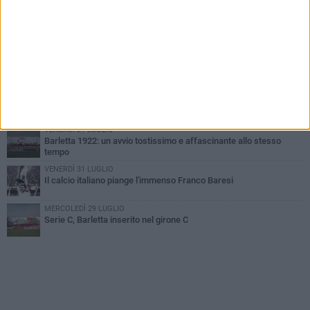
GIOVEDÌ 6 AGOSTO
Addio a mister Marchioro. L'uomo del Barletta in B
SABATO 1 AGOSTO
Poker di Da Silva, Barletta batte Soccer Trani 4-1 in amichevole
VENERDÌ 31 LUGLIO
Serie C Sky Wifi: fissate date e orari delle prime otto giornate di
campionato.
VENERDÌ 31 LUGLIO
Barletta 1922: un avvio tostissimo e affascinante allo stesso
tempo
VENERDÌ 31 LUGLIO
Il calcio italiano piange l'immenso Franco Baresi
MERCOLEDÌ 29 LUGLIO
Serie C, Barletta inserito nel girone C