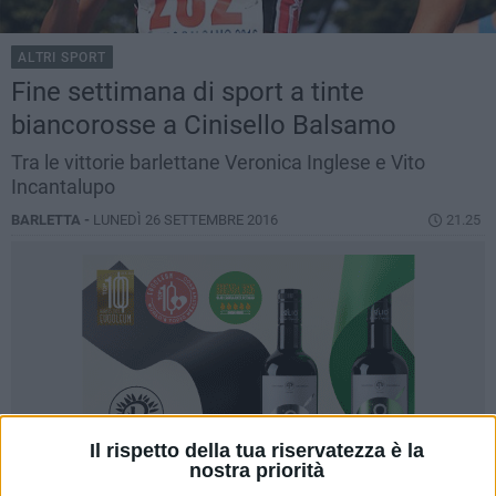
ALTRI SPORT
Fine settimana di sport a tinte
biancorosse a Cinisello Balsamo
Tra le vittorie barlettane Veronica Inglese e Vito
Incantalupo
BARLETTA -
LUNEDÌ 26 SETTEMBRE 2016
21.25
Il rispetto della tua riservatezza è la
nostra priorità