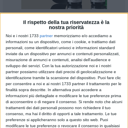
Il rispetto della tua riservatezza è la
A cura di
nostra priorità
LUCA GUERRA
Noi e i nostri 1733
partner
memorizziamo e/o accediamo a
informazioni su un dispositivo, come i cookie, e trattiamo dati
personali, come identificatori univoci e informazioni standard
«Dopo un attento esame della situazione venutasi a creare,
inviate da un dispositivo per annunci e contenuti personalizzati,
ho deciso di rassegnare le dimissioni da responsabile dell'
misurazione di annunci e contenuti, analisi dell'audience e
area tecnica del Barletta Calcio. Le dimissioni sono
sviluppo dei servizi.
Con la tua autorizzazione noi e i nostri
inevitabili dopo le decisioni adottate dalla società, decisioni
partner possiamo utilizzare dati precisi di geolocalizzazione e
che non condivido in quanto non rispecchiano il mio modo
identificazione tramite la scansione del dispositivo. Puoi fare clic
di pensare il calcio». La notizia era nell'aria sin da ieri
per consentire a noi e ai nostri 1733 partner il trattamento per le
mattina, ma ha acquisito i canoni dell'ufficialità poche ore
finalità sopra descritte. In alternativa puoi accedere a
informazioni più dettagliate e modificare le tue preferenze prima
fa: in una nota ufficiale affidata all'Ansa,
il responsabile
di acconsentire o di negare il consenso.
Si rende noto che alcuni
dell'area tecnica del Barletta Calcio Gennaro Delvecchio ha
trattamenti dei dati personali possono non richiedere il tuo
rassegnato il suo addio al club di via Vittorio Veneto
. Un
consenso, ma hai il diritto di opporti a tale trattamento. Le tue
atto quasi inevitabile, seguito alla discussa decisione del
preferenze si applicheranno solo a questo sito web. Puoi
presidente biancorosso Perpignano di esonerare l'intero staff
modificare le tue preferenze o revocare il consenso in qualsiasi