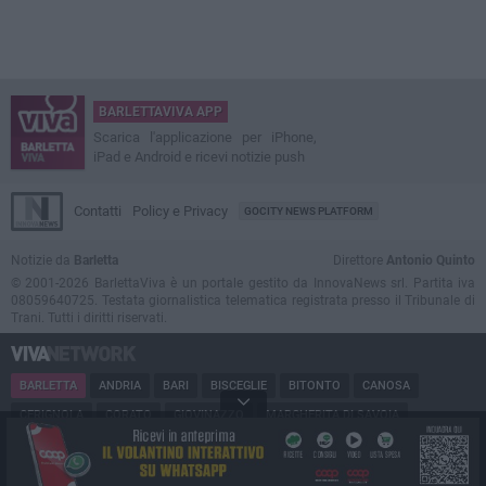
BARLETTAVIVA APP
Scarica l'applicazione per iPhone,
iPad e Android e ricevi notizie push
Contatti
Policy e Privacy
GOCITY NEWS PLATFORM
Notizie da
Barletta
Direttore
Antonio Quinto
© 2001-2026 BarlettaViva è un portale gestito da InnovaNews srl. Partita iva
08059640725. Testata giornalistica telematica registrata presso il Tribunale di
Trani. Tutti i diritti riservati.
BARLETTA
ANDRIA
BARI
BISCEGLIE
BITONTO
CANOSA
CERIGNOLA
CORATO
GIOVINAZZO
MARGHERITA DI SAVOIA
MINERVINO
MODUGNO
MOLFETTA
PUGLIA
RUVO
SAN FERDINANDO
SPINAZZOLA
TERLIZZI
TRANI
TRINITAPOLI