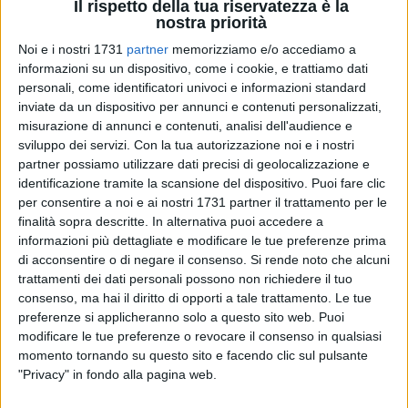
Il rispetto della tua riservatezza è la
nostra priorità
Noi e i nostri 1731
partner
memorizziamo e/o accediamo a
informazioni su un dispositivo, come i cookie, e trattiamo dati
personali, come identificatori univoci e informazioni standard
inviate da un dispositivo per annunci e contenuti personalizzati,
Un pareggio e due sconfitte nei tre incontri disputati dalle
misurazione di annunci e contenuti, analisi dell'audience e
formazioni del settore giovanile biancorosso nell'ultimo fine
sviluppo dei servizi.
Con la tua autorizzazione noi e i nostri
settimana. Si chiude il torneo Berretti, meno un turno
partner possiamo utilizzare dati precisi di geolocalizzazione e
all'epilogo di quello Allievi.
identificazione tramite la scansione del dispositivo. Puoi fare clic
per consentire a noi e ai nostri 1731 partner il trattamento per le
finalità sopra descritte. In alternativa puoi accedere a
Si chiude in Sicilia la stagione 2009/2010 per i ragazzi della
informazioni più dettagliate e modificare le tue preferenze prima
Berretti guidati da mister Minincleri. Ospiti della capolista
di acconsentire o di negare il consenso.
Si rende noto che alcuni
Siracusa, i biancorossi rimediano il passivo di 2-0 pur non
trattamenti dei dati personali possono non richiedere il tuo
demeritando. Le reti locali giungono a dieci minuti dal
consenso, ma hai il diritto di opporti a tale trattamento. Le tue
termine dopo che gli ospiti hanno tenuto testa alla
preferenze si applicheranno solo a questo sito web. Puoi
formazione trionfatrice nel girone.
modificare le tue preferenze o revocare il consenso in qualsiasi
momento tornando su questo sito e facendo clic sul pulsante
"Privacy" in fondo alla pagina web.
Il derby interno con il Lecce degli Allievi nazionali si chiude
con il risultato di 3-3. Primo tempo all'insegna dell'equilibrio,