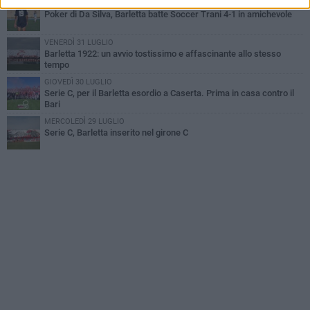
SABATO 1 AGOSTO
Poker di Da Silva, Barletta batte Soccer Trani 4-1 in amichevole
VENERDÌ 31 LUGLIO
Barletta 1922: un avvio tostissimo e affascinante allo stesso
tempo
GIOVEDÌ 30 LUGLIO
Serie C, per il Barletta esordio a Caserta. Prima in casa contro il
Bari
MERCOLEDÌ 29 LUGLIO
Serie C, Barletta inserito nel girone C