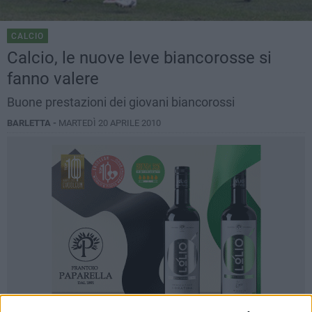
CALCIO
Calcio, le nuove leve biancorosse si
fanno valere
Buone prestazioni dei giovani biancorossi
BARLETTA -
MARTEDÌ 20 APRILE 2010