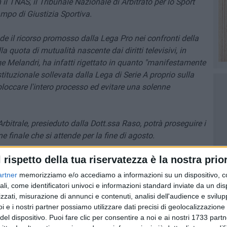
n il TNAS, il Tribunale Nazionale di Arbitrato per lo Sport
ampo di Giustizia Sportiva.
ende il ricorso promosso dalla Lega Pro nei confronti della
a quota di mutualità nascente dai diritti televisivi, in
e Melandri, ha infatti rigettato in quanto "manifestamente
tituzionale sollevata dalla Lega di Serie A proprio sulla
bloccare l'intero processo ed evitare una solenne
Arbitrale, presieduto dalla Dott.ssa Raso, potrà proseguire i
ne finale che si attende per la fine di agosto.
l rispetto della tua riservatezza è la nostra prior
nche rigettato la richiesta della Lega di Serie A che voleva
la espressione "arrogante" contenuta in una memoria
artner
memorizziamo e/o accediamo a informazioni su un dispositivo, c
ella Lega di Serie A. La stessa Lega di A si era opposta al
ali, come identificatori univoci e informazioni standard inviate da un di
sa la vecchia LNP. Il Tnas ha fissato per il 28 giugno 2011
zzati, misurazione di annunci e contenuti, analisi dell'audience e svilupp
i e i nostri partner possiamo utilizzare dati precisi di geolocalizzazione 
uella sede la Lega Pro ribadirà l'opportunità di discutere
del dispositivo. Puoi fare clic per consentire a noi e ai nostri 1733 partn
 stato assegnato il procedimento precedente
».