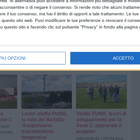
critte. In alternativa puoi accedere a informazioni più dettagliate e modif
acconsentire o di negare il consenso.
Si rende noto che alcuni trattamen
TTI TV
e il tuo consenso, ma hai il diritto di opporti a tale trattamento. Le tue
 questo sito web. Puoi modificare le tue preferenze o revocare il conse
questo sito e facendo clic sul pulsante "Privacy" in fondo alla pagina
PIÙ OPZIONI
ACCETTO
ta
Lavori stadio Puttilli,
Stadio Puttilli, lavori di
rone C
la nota del Barletta:
adeguamento per la
"Auspichiamo
Serie C: approvato il
amenti
manutenzione
progetto
azionale,
tempestiva"
Intervento da 120mila euro