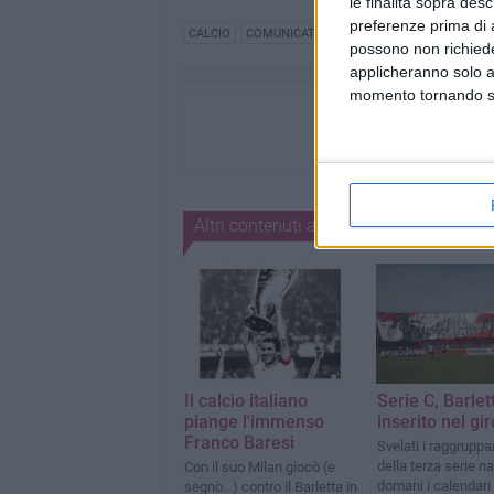
le finalità sopra des
preferenze prima di 
CALCIO
COMUNICATO STAMPA
SENTENZA
DIRI
possono non richieder
applicheranno solo a
momento tornando su 
Altri contenuti a tema
Il calcio italiano
Serie C, Barlet
piange l'immenso
inserito nel gi
Franco Baresi
Svelati i raggrupp
della terza serie n
Con il suo Milan giocò (e
domani i calendari
segnò...) contro il Barletta in