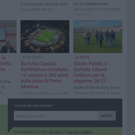
per la manutenzione
Il comunicato del club dopo
dell'impianto in cui giocherà
l'avvio delle attività
il Barletta
 la
ALTRI SPORT
LA CITTÀ
della
Barletta Capitale
Stadio Puttilli, il
iva
dell'Atletica mondiale:
Barletta ottiene
12 nazioni e 300 atleti
l'utilizzo per la
sulla pista di Pietro
stagione 26/27
rossima
Mennea
 di
Quota di 80mila euro, da cui
is
verranno defalcate le spese
Il Certame Atletico accende
per l'adeguamento a carico
il Puttilli: il campione del
della società
mondo del triplo guida un
Iscriviti alla Newsletter
cast internazionale da
sogno
Iscriviti
Iscrivendoti accetti i
termini
e la
privacy policy