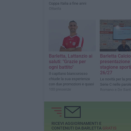
Coppa Italia a fine anni
Ottanta
Barletta, Lattanzio ai
Barletta Calcio,
saluti: "Grazie per
presentazione 
ogni battito"
stagione sport
26/27
Il capitano biancorosso
chiude la sua esperienza
Le novità per la p
con due promozioni e quasi
Serie C nelle parole
100 presenze
Romano e De Sant
RICEVI AGGIORNAMENTI E
CONTENUTI DA BARLETTA
GRATIS