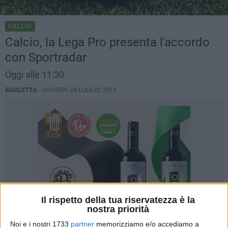
CALCIO
Calcio, la Lega Pro presenta l'accordo
con Sportradar
Oggi alle 11:30
BARLETTA -
GIOVEDÌ 28 LUGLIO 2011
Il rispetto della tua riservatezza è la
nostra priorità
Noi e i nostri 1733
partner
memorizziamo e/o accediamo a