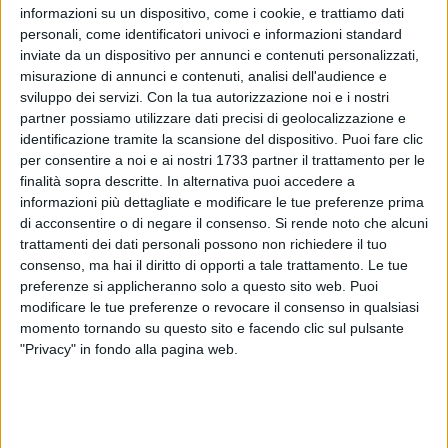
informazioni su un dispositivo, come i cookie, e trattiamo dati
personali, come identificatori univoci e informazioni standard
inviate da un dispositivo per annunci e contenuti personalizzati,
A cura di
LUCA GUERRA
misurazione di annunci e contenuti, analisi dell'audience e
sviluppo dei servizi.
Con la tua autorizzazione noi e i nostri
partner possiamo utilizzare dati precisi di geolocalizzazione e
identificazione tramite la scansione del dispositivo. Puoi fare clic
La Lega Pro sottoscrive un accordo con Sportradar, società
per consentire a noi e ai nostri 1733 partner il trattamento per le
leader a livello mondiale per la fornitura di dati e statistiche
finalità sopra descritte. In alternativa puoi accedere a
collegati allo sport, specializzata in particolare nei servizi
informazioni più dettagliate e modificare le tue preferenze prima
anti-frode e di integrità dei dati relativi alle scommesse
di acconsentire o di negare il consenso.
Si rende noto che alcuni
sportive. I termini dell'accordo verranno presentati oggi,
trattamenti dei dati personali possono non richiedere il tuo
consenso, ma hai il diritto di opporti a tale trattamento. Le tue
giovedì 28 luglio, alle ore 11:30 presso la sala conferenze
preferenze si applicheranno solo a questo sito web. Puoi
della sede dell'Associazione della Stampa Estera in Italia a
modificare le tue preferenze o revocare il consenso in qualsiasi
Roma, in via dell'Umiltà 83/C.
momento tornando su questo sito e facendo clic sul pulsante
"Privacy" in fondo alla pagina web.
Nel corso dell'incontro verrà presentato anche il codice etico
delle società, dei dirigenti e dei tesserati della Lega Pro.
Saranno presenti il presidente della Lega Pro, Mario Macalli,
i vicepresidenti Archimede Pitrolo e Salvatore Lombardo, il