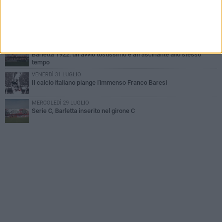
VENERDÌ 31 LUGLIO
Serie C Sky Wifi: fissate date e orari delle prime otto giornate di
campionato.
VENERDÌ 31 LUGLIO
Barletta 1922: un avvio tostissimo e affascinante allo stesso
tempo
VENERDÌ 31 LUGLIO
Il calcio italiano piange l'immenso Franco Baresi
MERCOLEDÌ 29 LUGLIO
Serie C, Barletta inserito nel girone C