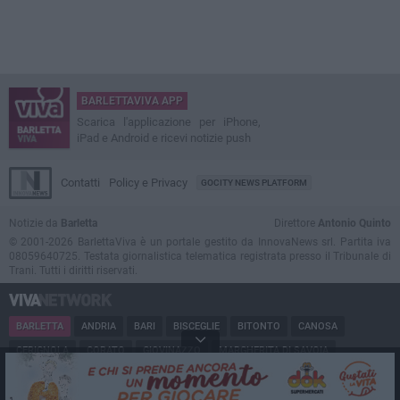
BARLETTAVIVA APP
Scarica l'applicazione per iPhone,
iPad e Android e ricevi notizie push
Contatti
Policy e Privacy
GOCITY NEWS PLATFORM
Notizie da
Barletta
Direttore
Antonio Quinto
© 2001-2026 BarlettaViva è un portale gestito da InnovaNews srl. Partita iva
08059640725. Testata giornalistica telematica registrata presso il Tribunale di
Trani. Tutti i diritti riservati.
BARLETTA
ANDRIA
BARI
BISCEGLIE
BITONTO
CANOSA
CERIGNOLA
CORATO
GIOVINAZZO
MARGHERITA DI SAVOIA
MINERVINO
MODUGNO
MOLFETTA
PUGLIA
RUVO
SAN FERDINANDO
SPINAZZOLA
TERLIZZI
TRANI
TRINITAPOLI