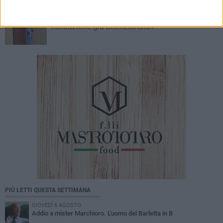
7 AGOSTO 2026
Aria condizionata non funzionante in reparto,
«situazione già attenzionata»
PIÙ LETTI QUESTA SETTIMANA
GIOVEDÌ 6 AGOSTO
Addio a mister Marchioro. L'uomo del Barletta in B