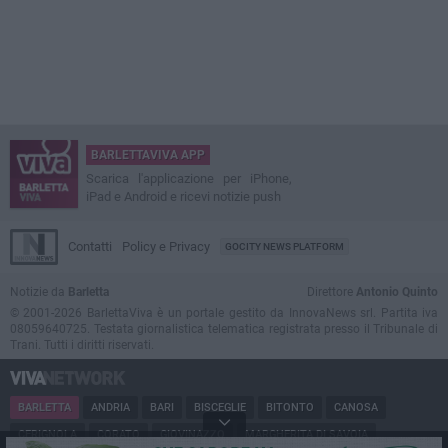
BARLETTAVIVA APP
Scarica l'applicazione per iPhone,
iPad e Android e ricevi notizie push
Contatti
Policy e Privacy
GOCITY NEWS PLATFORM
Notizie da
Barletta
Direttore
Antonio Quinto
© 2001-2026 BarlettaViva è un portale gestito da InnovaNews srl. Partita iva
08059640725. Testata giornalistica telematica registrata presso il Tribunale di
Trani. Tutti i diritti riservati.
BARLETTA
ANDRIA
BARI
BISCEGLIE
BITONTO
CANOSA
CERIGNOLA
CORATO
GIOVINAZZO
MARGHERITA DI SAVOIA