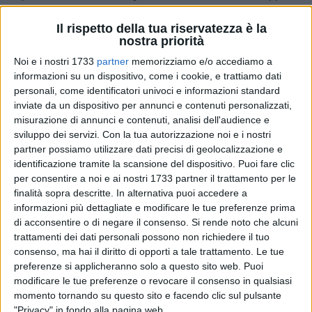
Allenatore: Incocciati.
Il rispetto della tua riservatezza è la
LUCCHESE (4-3-1-2): Pennesi; Baldanzeddu (46' Del Nero)
nostra priorità
(75' Hemmy), Lollini, Bertoli, Pezzi; Piccinni, Cardona (60'
Pani), Carloto; Grassi; Crocetti, Marotta. A disposizione:
Noi e i nostri 1733
partner
memorizziamo e/o accediamo a
informazioni su un dispositivo, come i cookie, e trattiamo dati
Pardini, Bova, Galli, Taddeucci. Allenatore: Indiani.
personali, come identificatori univoci e informazioni standard
Arbitro: Sig. Matteo Bergher di Rovigo.
inviate da un dispositivo per annunci e contenuti personalizzati,
Marcatori: 8' Ciofani (AR), 83' rig. Grassi (L), 85' Marotta (L).
misurazione di annunci e contenuti, analisi dell'audience e
Note: Prima del match è stato letto un messaggio a favore
sviluppo dei servizi.
Con la tua autorizzazione noi e i nostri
del fair play da parte dei due capitani. Cielo sereno e terreno
partner possiamo utilizzare dati precisi di geolocalizzazione e
di gioco in buone condizioni. Temperatura: 14°C. Presenti
identificazione tramite la scansione del dispositivo. Puoi fare clic
circa 400 spettatori, dei quali una cinquantina sistemati nel
per consentire a noi e ai nostri 1733 partner il trattamento per le
finalità sopra descritte. In alternativa puoi accedere a
settore ospiti. Incasso non comunicato. Recupero: primo
informazioni più dettagliate e modificare le tue preferenze prima
tempo 2', secondo tempo 4'. Ammoniti: Cardona (L), Del
di acconsentire o di negare il consenso.
Si rende noto che alcuni
Nero (L), Padella (AR). Angoli: 5-5.
trattamenti dei dati personali possono non richiedere il tuo
consenso, ma hai il diritto di opporti a tale trattamento. Le tue
preferenze si applicheranno solo a questo sito web. Puoi
ANDRIA BAT-NOCERINA 0-1 (Stadio "Degli Ulivi"):
modificare le tue preferenze o revocare il consenso in qualsiasi
ANDRIA BAT (4-4-2): Spadavecchia, Di Simone, Fazio,
momento tornando su questo sito e facendo clic sul pulsante
"Privacy" in fondo alla pagina web.