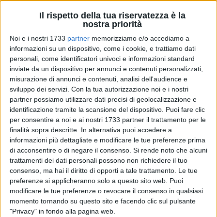
Il rispetto della tua riservatezza è la
nostra priorità
Noi e i nostri 1733
partner
memorizziamo e/o accediamo a
informazioni su un dispositivo, come i cookie, e trattiamo dati
personali, come identificatori univoci e informazioni standard
La Cestistica Barletta conferma il proprio momento positivo
inviate da un dispositivo per annunci e contenuti personalizzati,
e vince ancora, per la settima volta in otto partite, stavolta
misurazione di annunci e contenuti, analisi dell'audience e
contro la Virtus Ruvo. Nella ventiduesima giornata del
sviluppo dei servizi.
Con la tua autorizzazione noi e i nostri
Campionato di Serie C Regionale, disputatasi domenica 20
partner possiamo utilizzare dati precisi di geolocalizzazione e
febbraio,i biancorossi s'impongono 76-66 contro una
identificazione tramite la scansione del dispositivo. Puoi fare clic
per consentire a noi e ai nostri 1733 partner il trattamento per le
squadra che, pur non gravitando nelle zone alte della
finalità sopra descritte. In alternativa puoi accedere a
classifica, si è rafforzata nella finestra invernale del mercato.
informazioni più dettagliate e modificare le tue preferenze prima
I ragazzi di coach Degni controllano quasi sempre la partita,
di acconsentire o di negare il consenso.
Si rende noto che alcuni
ad eccezione di alcuni minuti del secondo quarto, quando si
trattamenti dei dati personali possono non richiedere il tuo
fanno pericolosamente rimontare.
consenso, ma hai il diritto di opporti a tale trattamento. Le tue
preferenze si applicheranno solo a questo sito web. Puoi
I primi dieci minuti sono abbastanza tranquilli per il Barletta,
modificare le tue preferenze o revocare il consenso in qualsiasi
momento tornando su questo sito e facendo clic sul pulsante
che si porta in avanti controllando la gara del
"Privacy" in fondo alla pagina web.
PalaMarchiselli, anche grazie ad un buon Colaprice (23-16).