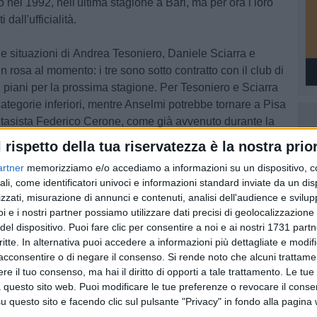
o nel 1992, nell'ultima stagione a Bari, ma per ora i loro
dall'ufficialità.
e situazioni di
Andrea Tesoniero, Daniele Sciarra
e
i in rosa al momento: i tre sono sotto contratto con il club di
i piani per la prossima stagione. Per Tesoniero e Sciarra
categorie inferiori, mentre Anselmi potrebbe tornare a Pisa
antasista Federico Cerone, come già avvenuto durante la
so contrario, il solo Anselmi potrebbe partire per il ritiro
l rispetto della tua riservatezza è la nostra prior
artner
memorizziamo e/o accediamo a informazioni su un dispositivo, c
ali, come identificatori univoci e informazioni standard inviate da un di
O
zzati, misurazione di annunci e contenuti, analisi dell'audience e svilupp
i e i nostri partner possiamo utilizzare dati precisi di geolocalizzazione 
del dispositivo. Puoi fare clic per consentire a noi e ai nostri 1731 partn
critte. In alternativa puoi accedere a informazioni più dettagliate e modif
acconsentire o di negare il consenso.
Si rende noto che alcuni trattamen
e il tuo consenso, ma hai il diritto di opporti a tale trattamento. Le tue
 questo sito web. Puoi modificare le tue preferenze o revocare il conse
questo sito e facendo clic sul pulsante "Privacy" in fondo alla pagina