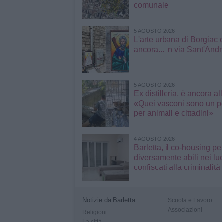
comunale
5 AGOSTO 2026
L'arte urbana di Borgiac 
ancora... in via Sant'And
5 AGOSTO 2026
Ex distilleria, è ancora al
«Quei vasconi sono un p
per animali e cittadini»
4 AGOSTO 2026
Barletta, il co-housing pe
diversamente abili nei lu
confiscati alla criminalità
Notizie da Barletta
Scuola e Lavoro
Associazioni
Religioni
La città