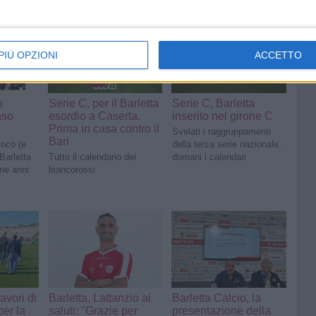
PIÙ OPZIONI
ACCETTO
o
Serie C, per il Barletta
Serie C, Barletta
nso
esordio a Caserta.
inserito nel girone C
Prima in casa contro il
Svelati i raggruppamenti
Bari
iocò (e
della terza serie nazionale,
 Barletta
Tutto il calendario dei
domani i calendari
ine anni
biancorossi
lavori di
Barletta, Lattanzio ai
Barletta Calcio, la
er la
saluti: "Grazie per
presentazione della