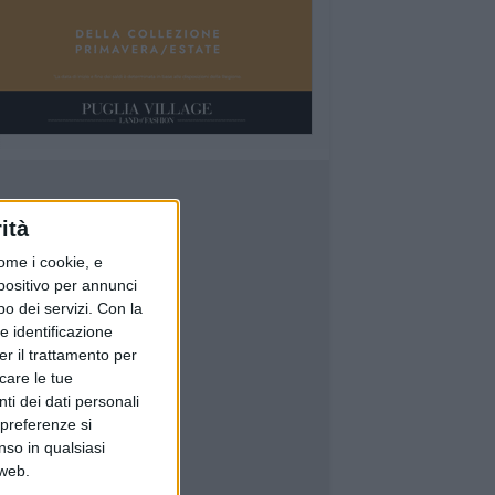
ità
ome i cookie, e
spositivo per annunci
o dei servizi.
Con la
e identificazione
er il trattamento per
icare le tue
ti dei dati personali
 preferenze si
nso in qualsiasi
 web.