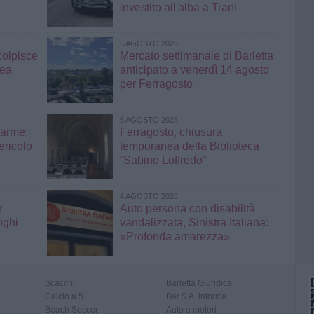
investito all'alba a Trani
5 AGOSTO 2026
colpisce
Mercato settimanale di Barletta
rea
anticipato a venerdì 14 agosto
per Ferragosto
5 AGOSTO 2026
larme:
Ferragosto, chiusura
ericolo
temporanea della Biblioteca
“Sabino Loffredo”
4 AGOSTO 2026
r
Auto persona con disabilità
oghi
vandalizzata, Sinistra Italiana:
«Profonda amarezza»
Scacchi
Barletta Giuridica
Calcio a 5
Bar.S.A. informa
Beach Soccer
Auto e motori