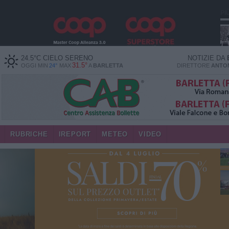
PI
24.5
°C
CIELO SERENO
NOTIZIE DA
31.5°
OGGI MIN
24°
MAX
A
BARLETTA
DIRETTORE
ANTON
RUBRICHE
IREPORT
METEO
VIDEO