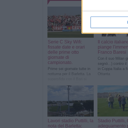
Serie C Sky Wifi:
Il calcio italian
fissate date e orari
piange l'imme
delle prime otto
Franco Baresi
giornate di
Con il suo Milan g
campionato.
segnò...) contro il
Prime sei giornate tutte in
in Coppa Italia a f
notturna per il Barletta. La
Ottanta
supersfida con il Bari si
giocheràvenerdì 28 agosto
alle ore 21. Contro il
Potenza sarà lunch-match
il 26 settembre.
Lavori stadio Puttilli, la
Stadio Puttilli, 
nota del Barletta:
adeguamento p