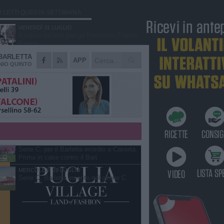
Ù LETTI QUESTA SETTIMANA
VENERDÌ 31 LUGLIO
Il calcio italiano piange l'immenso Franco
Baresi
BARLETTA
VENERDÌ 31 LUGLIO
APP
Serie C Sky Wifi: fissate date e orari delle
IO QUINTO
prime otto giornate di campionato.
SABATO 1 AGOSTO
Poker di Da Silva, Barletta batte Soccer
Trani 4-1 in amichevole
VENERDÌ 31 LUGLIO
Barletta 1922: un avvio tostissimo e
affascinante allo stesso tempo
GIOVEDÌ 30 LUGLIO
Serie C, per il Barletta esordio a Caserta.
Prima in casa contro il Bari
MERCOLEDÌ 29 LUGLIO
Serie C, Barletta inserito nel girone C