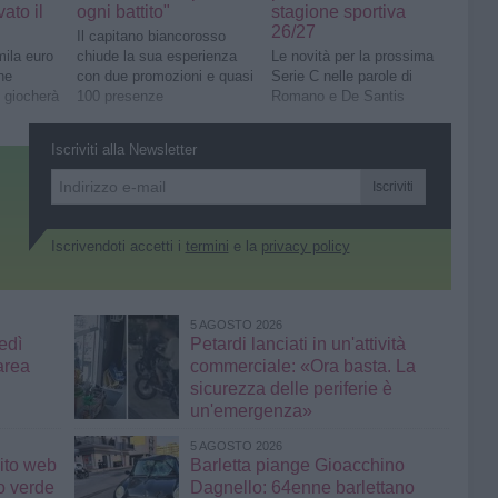
ato il
ogni battito"
stagione sportiva
26/27
Il capitano biancorosso
mila euro
chiude la sua esperienza
Le novità per la prossima
ne
con due promozioni e quasi
Serie C nelle parole di
i giocherà
100 presenze
Romano e De Santis
Iscriviti alla Newsletter
Iscriviti
Iscrivendoti accetti i
termini
e la
privacy policy
5 AGOSTO 2026
edì
Petardi lanciati in un'attività
area
commerciale: «Ora basta. La
sicurezza delle periferie è
un'emergenza»
5 AGOSTO 2026
sito web
Barletta piange Gioacchino
to verde
Dagnello: 64enne barlettano