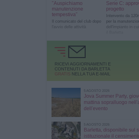
"Auspichiamo
Serie C: approv
manutenzione
progetto
tempestiva"
Intervento da 120
Il comunicato del club dopo
per la manutenzio
l'avvio delle attività
dell'impianto in cu
il Barletta
RICEVI AGGIORNAMENTI E
CONTENUTI DA BARLETTA
GRATIS
NELLA TUA E-MAIL
5 AGOSTO 2026
Jova Summer Party, giov
mattina sopralluogo nell'
dell'evento
5 AGOSTO 2026
Barletta, disponibile sul 
istituzionale il censimen