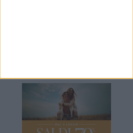
Cerimonia dell'Accoglienza, Barletta in Rosa
accoglie due nuove socie
8 AGOSTO 2026
Nuova caserma dei Vigili del Fuoco BAT,
Damiani incontra il comandante Quinto
7 AGOSTO 2026
Incidente sulla 16 bis a Barletta, traffico
bloccato verso Bari