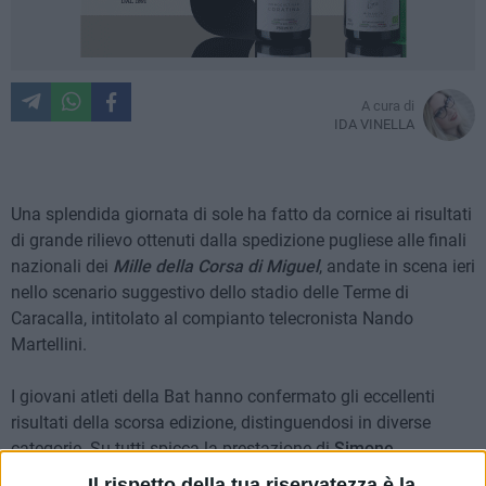
A cura di
IDA VINELLA
Una splendida giornata di sole ha fatto da cornice ai risultati
di grande rilievo ottenuti dalla spedizione pugliese alle finali
nazionali dei
Mille della Corsa di Miguel
, andate in scena ieri
nello scenario suggestivo dello stadio delle Terme di
Caracalla, intitolato al compianto telecronista Nando
Martellini.
I giovani atleti della Bat hanno confermato gli eccellenti
risultati della scorsa edizione, distinguendosi in diverse
categorie. Su tutti spicca la prestazione di
Simone
Santomauro, atleta tranese in gara per il liceo scientifico
Il rispetto della tua riservatezza è la