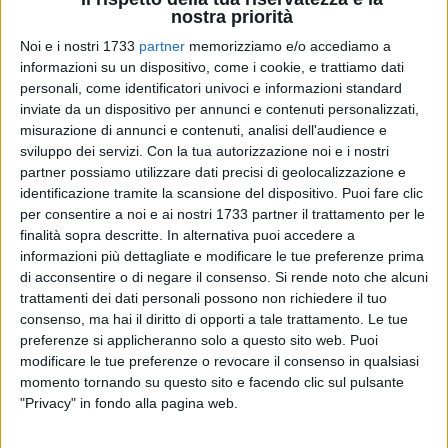
sportivo Cafiero di Barletta
, che ha fatto registrare il miglior
nostra priorità
tempo assoluto della manifestazione con 2'31"04,
Noi e i nostri 1733
partner
memorizziamo e/o accediamo a
conquistando anche il primo posto nella categoria M2008.
informazioni su un dispositivo, come i cookie, e trattiamo dati
personali, come identificatori univoci e informazioni standard
Grande prova anche per Giulia Musciagna, barlettana del
inviate da un dispositivo per annunci e contenuti personalizzati,
misurazione di annunci e contenuti, analisi dell'audience e
liceo Cafiero, che ha dominato la categoria F2011
sviluppo dei servizi.
Con la tua autorizzazione noi e i nostri
imponendosi con ampio distacco sulle avversarie.
partner possiamo utilizzare dati precisi di geolocalizzazione e
identificazione tramite la scansione del dispositivo. Puoi fare clic
Due importanti secondi posti portano la firma di Nicola
per consentire a noi e ai nostri 1733 partner il trattamento per le
Riefolo (M2007) e Giuseppe Caporusso (M2011), entrambi
finalità sopra descritte. In alternativa puoi accedere a
studenti del liceo Cafiero di Barletta, a conferma della qualità
informazioni più dettagliate e modificare le tue preferenze prima
del vivaio scolastico.
di acconsentire o di negare il consenso.
Si rende noto che alcuni
trattamenti dei dati personali possono non richiedere il tuo
consenso, ma hai il diritto di opporti a tale trattamento. Le tue
Sul terzo gradino del podio salgono invece Claudia Freres
preferenze si applicheranno solo a questo sito web. Puoi
(F2009), anche lei del liceo Cafiero, e Samantha Catanzaro
modificare le tue preferenze o revocare il consenso in qualsiasi
(F2012) della scuola media Baldassarre di Trani.
momento tornando su questo sito e facendo clic sul pulsante
"Privacy" in fondo alla pagina web.
Da segnalare inoltre numerosi piazzamenti di rilievo nelle
altre categorie, in un'edizione che ha visto un
ulteriore