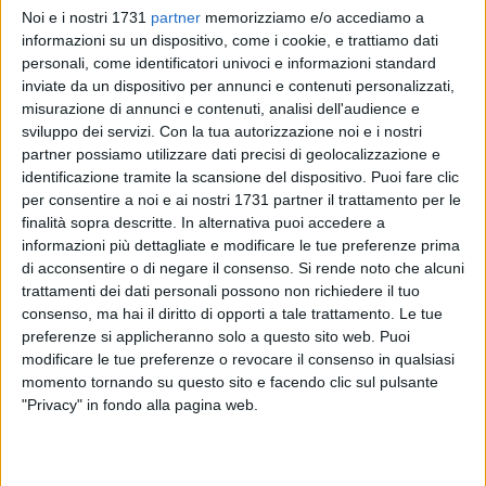
Noi e i nostri 1731
partner
memorizziamo e/o accediamo a
centrocampista ex Virtus Bisceglie Giuliano Papagni, e
informazioni su un dispositivo, come i cookie, e trattiamo dati
l'ingaggio dell'esterno difensivo, nonchè barlettano
personali, come identificatori univoci e informazioni standard
purosangue, Gaetano Zingrillo, protagonista lo scorso anno
inviate da un dispositivo per annunci e contenuti personalizzati,
in Prima Categoria della vittoriosa cavalcata del fù
misurazione di annunci e contenuti, analisi dell'audience e
Maracanà San Severo, e soprattutto ex capitano del Barletta
sviluppo dei servizi.
Con la tua autorizzazione noi e i nostri
negli anni dell'Eccellenza e dell'esilio al Manzi Chiapulin.
partner possiamo utilizzare dati precisi di geolocalizzazione e
identificazione tramite la scansione del dispositivo. Puoi fare clic
per consentire a noi e ai nostri 1731 partner il trattamento per le
Gaetano Zingrillo andrà così ulteriormente a rimpolpare la
finalità sopra descritte. In alternativa puoi accedere a
già folta pattuglia di ex Barletta che ha sposato la causa di
informazioni più dettagliate e modificare le tue preferenze prima
quella che si presenta a tutti gli effetti come l'altra metà del
di acconsentire o di negare il consenso.
Si rende noto che alcuni
cielo del calcio barlettano. Rinforzi di qualità in campo e non
trattamenti dei dati personali possono non richiedere il tuo
solo, con l'incessante raccolta di sponsor da parte della
consenso, ma hai il diritto di opporti a tale trattamento. Le tue
compagine del presidente Michele Dibenedetto, ma anche
preferenze si applicheranno solo a questo sito web. Puoi
modificare le tue preferenze o revocare il consenso in qualsiasi
con il sostegno bipartizan di molti esponenti delle istituzioni
momento tornando su questo sito e facendo clic sul pulsante
cittadine e non solo mediante la sottoscrizione
"Privacy" in fondo alla pagina web.
dell'abbonamento unico in tribuna al costo di 50 euro.
Le altre formule di abbonamento prevedono 30 euro per le