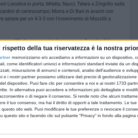
on Loiodice in porta; Milella, Nacci, Telera e Zingrillo sulla
cardini di centrocampo; Morra e Di Bari in avanti con
e optare per un 4-3-3 con l'inserimento di Mazzilli a
 con cui l'Audace proverà a tornare a quella splendida
l rispetto della tua riservatezza è la nostra prior
re la fuga verso l'Eccellenza.
artner
memorizziamo e/o accediamo a informazioni su un dispositivo, c
ci, il 22esimo turno del girone A di Promozione pugliese
ali, come identificatori univoci e informazioni standard inviate da un di
 impegnata in trasferta sul difficile campo del Real Siti,
zzati, misurazione di annunci e contenuti, analisi dell'audience e svilupp
i e i nostri partner possiamo utilizzare dati precisi di geolocalizzazione 
ie mobili della zona playout.
del dispositivo. Puoi fare clic per consentire a noi e ai nostri 1733 partn
critte. In alternativa puoi accedere a informazioni più dettagliate e modif
a prevede inoltre uno stuzzicante derby dauno tra San
acconsentire o di negare il consenso.
Si rende noto che alcuni trattamen
 sull'onda dell'entusiasmo del 4-1 rifilato a domicilio alla
e il tuo consenso, ma hai il diritto di opporti a tale trattamento. Le tue
secondo posto in classifica.
 questo sito web. Puoi modificare le tue preferenze o revocare il conse
 della Virtus Palese, che al "Gioacchino Lovero" ospita il
questo sito e facendo clic sul pulsante "Privacy" in fondo alla pagina
o per scontato il successo del San Severo in casa della