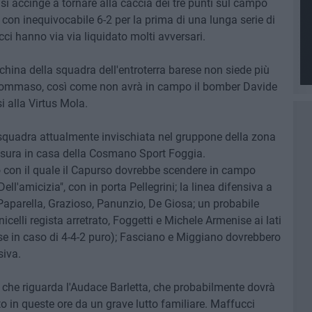
si accinge a tornare alla caccia dei tre punti sul campo
 con inequivocabile 6-2 per la prima di una lunga serie di
ci hanno via via liquidato molti avversari.
nchina della squadra dell'entroterra barese non siede più
 Tommaso, così come non avrà in campo il bomber Davide
 alla Virtus Mola.
 squadra attualmente invischiata nel gruppone della zona
misura in casa della Cosmano Sport Foggia.
 con il quale il Capurso dovrebbe scendere in campo
ll'amicizia", con in porta Pellegrini; la linea difensiva a
Paparella, Grazioso, Panunzio, De Giosa; un probabile
lli regista arretrato, Foggetti e Michele Armenise ai lati
se in caso di 4-4-2 puro); Fasciano e Miggiano dovrebbero
siva.
 che riguarda l'Audace Barletta, che probabilmente dovrà
to in queste ore da un grave lutto familiare. Maffucci