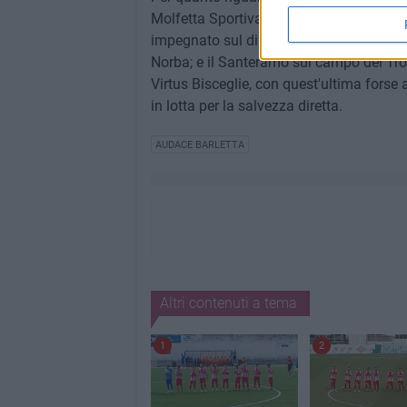
Molfetta Sportiva, proveranno a consolidar
impegnato sul difficile campo del Don U
Norba; e il Santeramo sul campo del Troia
Virtus Bisceglie, con quest'ultima forse a
in lotta per la salvezza diretta.
AUDACE BARLETTA
Altri contenuti a tema
1
2