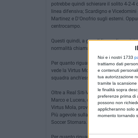
potrebbe quindi schierare il solito 4-2-4 c
linea difensiva; Scardigno e Vicedomini 
Martinez e D'Onofrio sugli esterni. Oppur
centrocampo.
Questi quindi, a grandi linee, gli uomini
I
normalità chiamata vittoria, e a continua
Noi e i nostri 1733
p
Per quanto riguarda invece le inseguitri
trattiamo dati person
vede la Virtus Mola seconda in classifica
e contenuti personali
tua autorizzazione no
squadra anch'essa impelagata nelle sabb
tramite la scansione 
le finalità sopra des
Oltre a Real Siti-Virtus Mola, la giornat
preferenze prima di 
Marco e Lucera, con i padroni di casa che
possono non richieder
Virtus Mola, proveranno ad insidiarne il 
applicheranno solo a
Più agevole sulla carta invece il compito
momento tornando su 
Soccer Stornara.
Per quanto riguarda la zona playout, dat