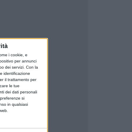
ità
ome i cookie, e
spositivo per annunci
o dei servizi.
Con la
e identificazione
er il trattamento per
icare le tue
ti dei dati personali
 preferenze si
nso in qualsiasi
 web.