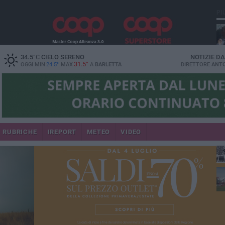
PI
34.5
°C
CIELO SERENO
NOTIZIE D
31.5°
OGGI MIN
24.5°
MAX
A
BARLETTA
DIRETTORE
ANTO
RUBRICHE
IREPORT
METEO
VIDEO