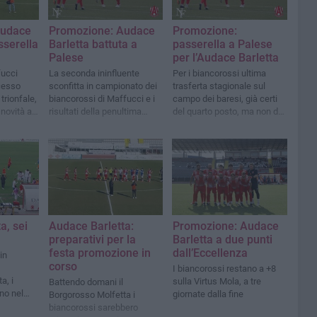
Audace
Promozione: Audace
Promozione:
sserella
Barletta battuta a
passerella a Palese
Palese
per l’Audace Barletta
fucci
La seconda ininfluente
Per i biancorossi ultima
ocesso
sconfitta in campionato dei
trasferta stagionale sul
trionfale,
biancorossi di Maffucci e i
campo dei baresi, già certi
 novità a
risultati della penultima
del quarto posto, ma non di
giornata del girone A
disputare i playoff
a, sei
Audace Barletta:
Promozione: Audace
preparativi per la
Barletta a due punti
festa promozione in
dall’Eccellenza
in
corso
I biancorossi restano a +8
a, i
sulla Virtus Mola, a tre
Battendo domani il
no nel
giornate dalla fine
Borgorosso Molfetta i
ato
biancorossi sarebbero