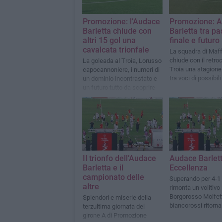
Promozione: l’Audace
Promozione: 
Barletta chiude con
Barletta tra pa
altri 15 gol una
finale e futuro
cavalcata trionfale
La squadra di Maf
chiude con il retr
La goleada al Troia, Lorusso
Troia una stagione 
capocannoniere, i numeri di
tra voci di possibili
un dominio incontrastato e
livello societario
un futuro tutto da scoprire
Il trionfo dell’Audace
Audace Barlett
Barletta e il
Eccellenza
campionato delle
Superando per 4-1 
altre
rimonta un volitivo
Borgorosso Molfett
Splendori e miserie della
biancorossi ritorna
terzultima giornata del
massimo campion
girone A di Promozione