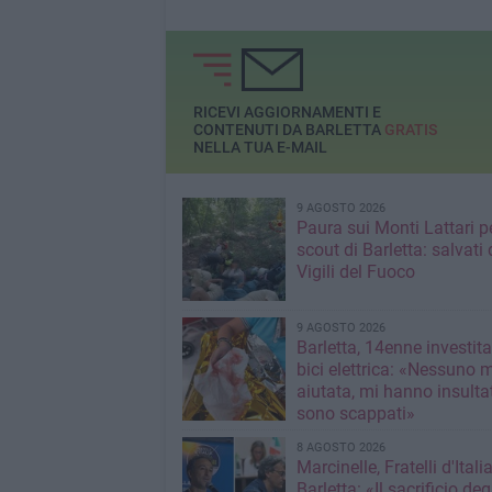
regionale.
RICEVI AGGIORNAMENTI E
CONTENUTI DA BARLETTA
GRATIS
NELLA TUA E-MAIL
9 AGOSTO 2026
Paura sui Monti Lattari p
scout di Barletta: salvati 
Vigili del Fuoco
9 AGOSTO 2026
Barletta, 14enne investit
bici elettrica: «Nessuno 
aiutata, mi hanno insultato e poi
sono scappati»
8 AGOSTO 2026
Marcinelle, Fratelli d'Italia
Barletta: «Il sacrificio deg