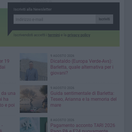
aritmeticamente in
Eccellenza
Iscriviti alla Newsletter
Iscriviti
Iscrivendoti accetti i
termini
e la
privacy policy
9 AGOSTO 2026
er 19
Dicataldo (Europa Verde-Avs):
dai
Barletta, quale alternativa per i
giovani?
9 AGOSTO 2026
a da una
Guida sentimentale di Barletta:
mi ha
Teseo, Arianna e la memoria del
mare
8 AGOSTO 2026
 -
Pagamento acconto TARI 2026
li
Pago PA e F24 nuovamente