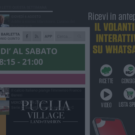
Ù LETTI QUESTA SETTIMANA
GIOVEDÌ 6 AGOSTO
Addio a mister Marchioro. L'uomo del
Barletta in B
A
BARLETTA
SABATO 1 AGOSTO
APP
Poker di Da Silva, Barletta batte Soccer
NIO QUINTO
Trani 4-1 in amichevole
VENERDÌ 31 LUGLIO
Serie C Sky Wifi: fissate date e orari delle
prime otto giornate di campionato.
VENERDÌ 31 LUGLIO
Barletta 1922: un avvio tostissimo e
affascinante allo stesso tempo
VENERDÌ 31 LUGLIO
Il calcio italiano piange l'immenso Franco
Baresi
MERCOLEDÌ 29 LUGLIO
Serie C, Barletta inserito nel girone C