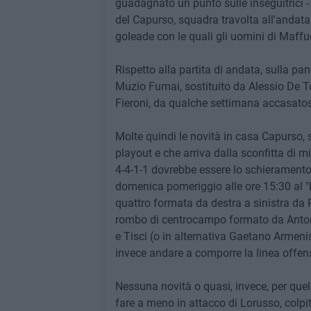
guadagnato un punto sulle inseguitrici - 
del Capurso, squadra travolta all'andata
goleade con le quali gli uomini di Maffuc
Rispetto alla partita di andata, sulla pa
Muzio Fumai, sostituito da Alessio De
Fieroni, da qualche settimana accasatosi
Molte quindi le novità in casa Capurso,
playout e che arriva dalla sconfitta di 
4-4-1-1 dovrebbe essere lo schieramento
domenica pomeriggio alle ore 15:30 al "De
quattro formata da destra a sinistra da 
rombo di centrocampo formato da Antonice
e Tisci (o in alternativa Gaetano Armeni
invece andare a comporre la linea offen
Nessuna novità o quasi, invece, per quel
fare a meno in attacco di Lorusso, colpi