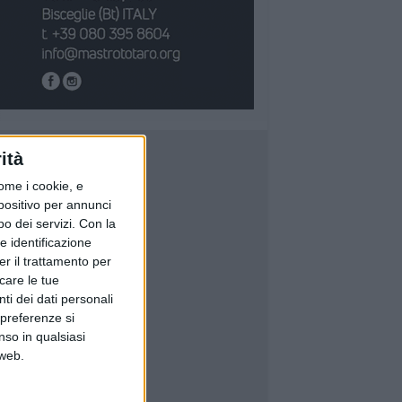
ità
ome i cookie, e
spositivo per annunci
o dei servizi.
Con la
e identificazione
er il trattamento per
icare le tue
ti dei dati personali
 preferenze si
nso in qualsiasi
 web.