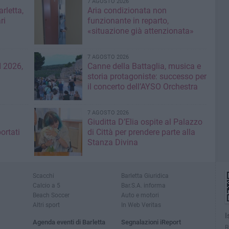
7 AGOSTO 2026
rletta,
Aria condizionata non
ri
funzionante in reparto,
«situazione già attenzionata»
7 AGOSTO 2026
 2026,
Canne della Battaglia, musica e
storia protagoniste: successo per
il concerto dell’AYSO Orchestra
7 AGOSTO 2026
Giuditta D’Elia ospite al Palazzo
ortati
di Città per prendere parte alla
Stanza Divina
Scacchi
Barletta Giuridica
Calcio a 5
Bar.S.A. informa
Beach Soccer
Auto e motori
Altri sport
In Web Veritas
I
Agenda eventi di Barletta
Segnalazioni iReport
R