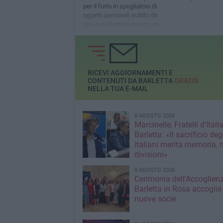
per il furto in spogliatoio di
oggetti personali subìto da
alcuni calcettisti nerazzurri
RICEVI AGGIORNAMENTI E
CONTENUTI DA BARLETTA
GRATIS
NELLA TUA E-MAIL
8 AGOSTO 2026
Marcinelle, Fratelli d'Italia
Barletta: «Il sacrificio deg
italiani merita memoria, 
divisioni»
8 AGOSTO 2026
Cerimonia dell'Accoglienz
Barletta in Rosa accoglie
nuove socie