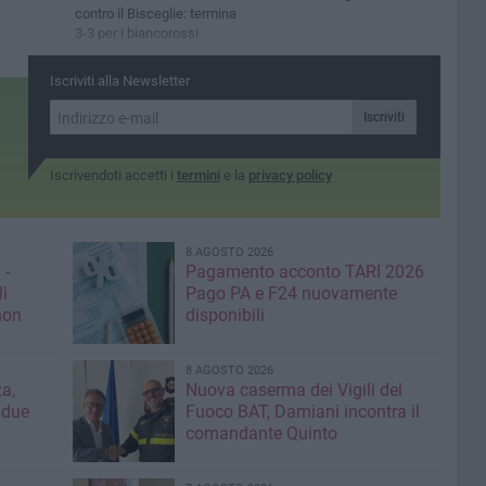
contro il Bisceglie: termina
3-3 per i biancorossi
Iscriviti alla Newsletter
Iscriviti
Iscrivendoti accetti i
termini
e la
privacy policy
8 AGOSTO 2026
 -
Pagamento acconto TARI 2026
li
Pago PA e F24 nuovamente
non
disponibili
8 AGOSTO 2026
a,
Nuova caserma dei Vigili del
 due
Fuoco BAT, Damiani incontra il
comandante Quinto