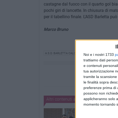
castagne dal fuoco con il quarto gol bia
pochi giri di lancette. In chiusura di matc
per il tabellino finale. L'ASD Barletta pu
Marco Bruno
I
A.S.D. BARLETTA CALCIO A 5
CAMPIONATO
Noi e i nostri 1733
p
trattiamo dati person
e contenuti personali
tua autorizzazione no
tramite la scansione 
le finalità sopra des
preferenze prima di 
possono non richieder
applicheranno solo a
Altri contenuti a tema
momento tornando su 