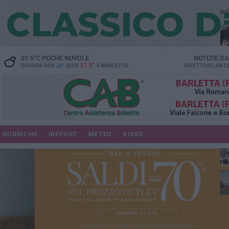
PI
31.5
°C
POCHE NUVOLE
NOTIZIE D
31.5°
DOMANI MIN
24°
MAX
A
BARLETTA
DIRETTORE
ANTO
RUBRICHE
IREPORT
METEO
VIDEO