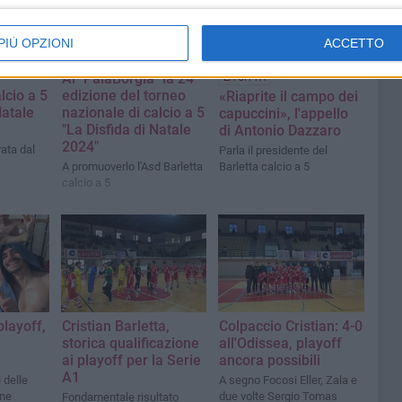
PIÙ OPZIONI
ACCETTO
Al "PalaBorgia" la 24^
LA CITTÀ
lcio a 5
edizione del torneo
«Riaprite il campo dei
Natale
nazionale di calcio a 5
capuccini», l'appello
"La Disfida di Natale
di Antonio Dazzaro
2024"
ata dal
Parla il presidente del
A promuoverlo l'Asd Barletta
Barletta calcio a 5
calcio a 5
playoff,
Cristian Barletta,
Colpaccio Cristian: 4-0
storica qualificazione
all'Odissea, playoff
ai playoff per la Serie
ancora possibili
A1
i delle
A segno Focosi Eller, Zala e
ane
due volte Sergio Tomas
Fondamentale risultato