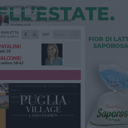
Ù LETTI QUESTA SETTIMANA
GIOVEDÌ 6 AGOSTO
Addio a mister Marchioro. L'uomo del
Barletta in B
A
BARLETTA
SABATO 1 AGOSTO
APP
Poker di Da Silva, Barletta batte Soccer
NIO QUINTO
Trani 4-1 in amichevole
VENERDÌ 31 LUGLIO
Serie C Sky Wifi: fissate date e orari delle
prime otto giornate di campionato.
VENERDÌ 31 LUGLIO
Barletta 1922: un avvio tostissimo e
affascinante allo stesso tempo
VENERDÌ 31 LUGLIO
Il calcio italiano piange l'immenso Franco
Baresi
MERCOLEDÌ 29 LUGLIO
Serie C, Barletta inserito nel girone C