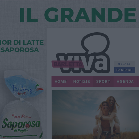
68.713
FANPAGE
HOME
NOTIZIE
SPORT
AGENDA