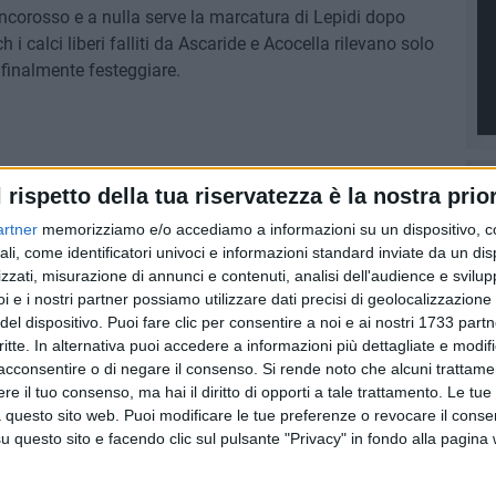
ncorosso e a nulla serve la marcatura di Lepidi dopo
h i calci liberi falliti da Ascaride e Acocella rilevano solo
ò finalmente festeggiare.
l rispetto della tua riservatezza è la nostra prior
artner
memorizziamo e/o accediamo a informazioni su un dispositivo, c
ali, come identificatori univoci e informazioni standard inviate da un di
zzati, misurazione di annunci e contenuti, analisi dell'audience e svilupp
i e i nostri partner possiamo utilizzare dati precisi di geolocalizzazione 
del dispositivo. Puoi fare clic per consentire a noi e ai nostri 1733 partn
critte. In alternativa puoi accedere a informazioni più dettagliate e modif
acconsentire o di negare il consenso.
Si rende noto che alcuni trattamen
e il tuo consenso, ma hai il diritto di opporti a tale trattamento. Le tue
 questo sito web. Puoi modificare le tue preferenze o revocare il conse
questo sito e facendo clic sul pulsante "Privacy" in fondo alla pagina