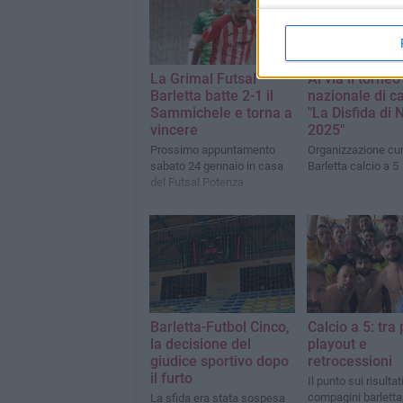
La Grimal Futsal
Al via il torneo
Barletta batte 2-1 il
nazionale di ca
Sammichele e torna a
"La Disfida di 
vincere
2025"
Prossimo appuntamento
Organizzazione cur
sabato 24 gennaio in casa
Barletta calcio a 5
del Futsal Potenza
Barletta-Futbol Cinco,
Calcio a 5: tra 
la decisione del
playout e
giudice sportivo dopo
retrocessioni
il furto
Il punto sui risultat
compagini barlett
La sfida era stata sospesa