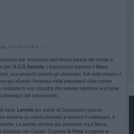
d by
ampionato per smuoversi dall'ultima piazza del torneo e
 per l'
A.S.D. Barletta
. I biancorossi battono il
Maco
ezza, scavalcando proprio gli abruzzesi. Del resto proprio il
eva già sfiorato l'impresa nelle precedenti sfide contro
a costante di una squadra che adesso legittima le proprie
al prosieguo del campionato.
di casa:
Lanotte
(su assist di Caporusso) spezza
no schema su calcio piazzato e realizza il raddoppio. Il
n Lanotte. La partita sembra già ipotecata ma Il Maco
e distanze con Cavalli. Ci pensa
Di Pinto
a togliere le