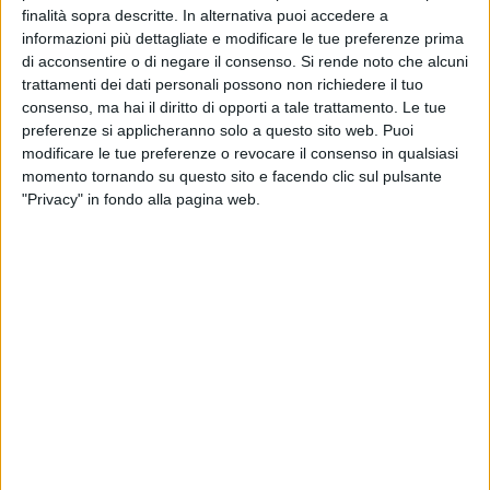
BARLETTA - 9 MAGGIO 2010
finalità sopra descritte. In alternativa puoi accedere a
Vivi Barletta anche tu
informazioni più dettagliate e modificare le tue preferenze prima
di acconsentire o di negare il consenso.
Si rende noto che alcuni
trattamenti dei dati personali possono non richiedere il tuo
BARLETTA - 4 MAGGIO 2010
consenso, ma hai il diritto di opporti a tale trattamento. Le tue
XIV^ Diomediade, un successo di tante donne
preferenze si applicheranno solo a questo sito web. Puoi
modificare le tue preferenze o revocare il consenso in qualsiasi
momento tornando su questo sito e facendo clic sul pulsante
"Privacy" in fondo alla pagina web.
BARLETTA - 28 APRILE 2010
A Barletta una festa dello sport lunga 10 km
BARLETTA - 21 APRILE 2010
Conclusa la sesta edizione del Trofeo velico Antonio
Pennetti
BARLETTA - 20 APRILE 2010
Vela, alla Lega navale di Trani il trofeo Pennetti
BARLETTA - 18 APRILE 2010