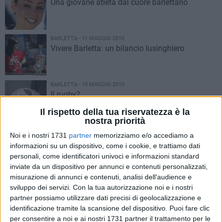
Una giovane atleta dal cuore barlettano
BARLETTA - 11 MAGGIO 2010
Vivere Barletta: un bilancio lusinghiero
BARLETTA - 10 MAGGIO 2010
Il rugby?
Il rispetto della tua riservatezza è la
nostra priorità
BARLETTA - 10 MAGGIO 2010
Noi e i nostri 1731
partner
memorizziamo e/o accediamo a
La Lega navale di Barletta conquista due titoli
informazioni su un dispositivo, come i cookie, e trattiamo dati
Italiani
personali, come identificatori univoci e informazioni standard
inviate da un dispositivo per annunci e contenuti personalizzati,
misurazione di annunci e contenuti, analisi dell'audience e
BARLETTA - 9 MAGGIO 2010
Vivere Barletta, al primo posto la giovane
sviluppo dei servizi.
Con la tua autorizzazione noi e i nostri
Veronica Inglese
partner possiamo utilizzare dati precisi di geolocalizzazione e
identificazione tramite la scansione del dispositivo. Puoi fare clic
per consentire a noi e ai nostri 1731 partner il trattamento per le