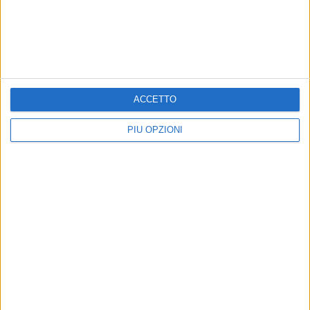
Federico II Marathon, ordine d'arrivo completo
Precedente
1
2
...
98
99
100
101
102
Successiva
ACCETTO
PIÙ OPZIONI