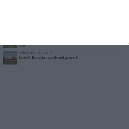
SABATO 1 AGOSTO
Poker di Da Silva, Barletta batte Soccer Trani 4-1 in amichevole
VENERDÌ 31 LUGLIO
Barletta 1922: un avvio tostissimo e affascinante allo stesso
tempo
GIOVEDÌ 30 LUGLIO
Serie C, per il Barletta esordio a Caserta. Prima in casa contro il
Bari
MERCOLEDÌ 29 LUGLIO
Serie C, Barletta inserito nel girone C