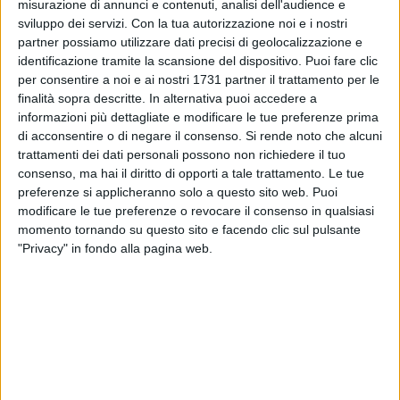
misurazione di annunci e contenuti, analisi dell'audience e
sviluppo dei servizi.
Con la tua autorizzazione noi e i nostri
partner possiamo utilizzare dati precisi di geolocalizzazione e
identificazione tramite la scansione del dispositivo. Puoi fare clic
per consentire a noi e ai nostri 1731 partner il trattamento per le
In piena notte, alle ore 01:30:00 di sabato 12 giugno, ad
finalità sopra descritte. In alternativa puoi accedere a
Antibes, Angela Gargano è andata oltre i 522,835 km del
informazioni più dettagliate e modificare le tue preferenze prima
record italiano femminile della "6 giorni". Sono bastate
di acconsentire o di negare il consenso.
Si rende noto che alcuni
129,30 ore per realizzarlo. Al momento del primato, era 5^
trattamenti dei dati personali possono non richiedere il tuo
consenso, ma hai il diritto di opporti a tale trattamento. Le tue
donna e 19^ nella combinata. Il testimone passa da
preferenze si applicheranno solo a questo sito web. Puoi
un'amica all'altra, ed i complimenti di Carmen Fiano sono
modificare le tue preferenze o revocare il consenso in qualsiasi
stati i primi a giungere.
momento tornando su questo sito e facendo clic sul pulsante
"Privacy" in fondo alla pagina web.
Un affare in famiglia fra le promotrici IUTA, questo record.
Era appartenuto a Maria Teresa Nardin, che per prima
insegnò alle italiane il sacrificio, e la sua migliore
prestazione era rimasta per lungo tempo solitaria. Nel 2008,
su questo stesso circuito, Carmen Fiano le aveva dato un
primo scossone. Oggi, un altro le è stato inferto.