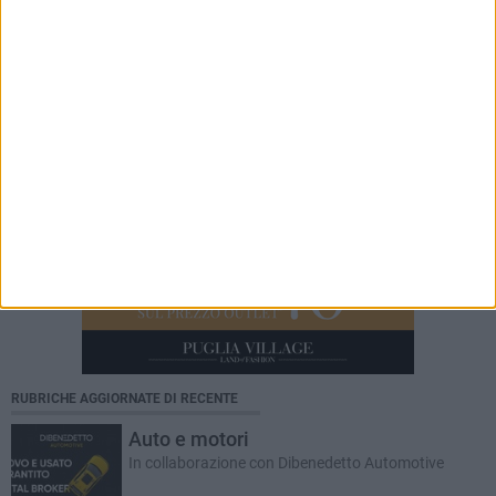
AUTO E MOTORI
Special Edition di Dibenedetto Magazine: i momenti più
emozionanti del raduno Ciao & Fiat 500
RUBRICHE AGGIORNATE DI RECENTE
Auto e motori
In collaborazione con Dibenedetto Automotive