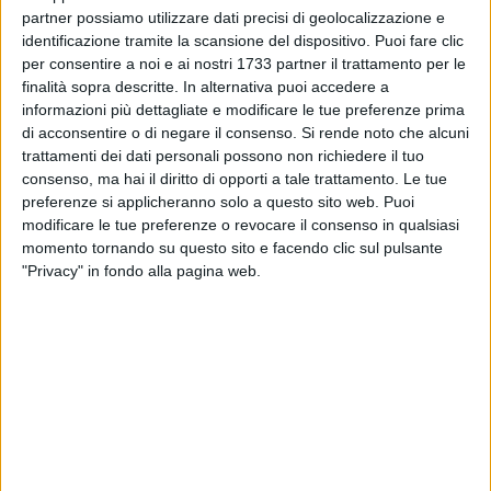
Accad&mia e Boucherie di via De Nittis Barletta. Ugo Di Bari
partner possiamo utilizzare dati precisi di geolocalizzazione e
e Gilberto De Tullio, i padroni di casa, hanno raccolto intorno
identificazione tramite la scansione del dispositivo. Puoi fare clic
a loro collaboratori e sponsor di altissimo livello. Tuttavia,
per consentire a noi e ai nostri 1733 partner il trattamento per le
nulla sarebbe stato così gustoso senza Eleonora Corvasce,
finalità sopra descritte. In alternativa puoi accedere a
maestra di cucina e chef della serata che da numerosi anni
informazioni più dettagliate e modificare le tue preferenze prima
tiene corsi, consulenze e cooking show. La creatività dei suoi
di acconsentire o di negare il consenso.
Si rende noto che alcuni
trattamenti dei dati personali possono non richiedere il tuo
piatti, nonché la cura del dettaglio sono da sempre la sua
consenso, ma hai il diritto di opporti a tale trattamento. Le tue
firma. Maurizio e Simone Falgiano delle Kunzi i suoi validi
preferenze si applicheranno solo a questo sito web. Puoi
aiutanti.
modificare le tue preferenze o revocare il consenso in qualsiasi
La Birra Salento, una autentica birra artigianale, è stata
momento tornando su questo sito e facendo clic sul pulsante
ingrediente cardine delle pietanze e da accompagnamento
"Privacy" in fondo alla pagina web.
alle portate.
Una serata che ha visto partecipi anche i corsisti delle lezioni
di cucina, tenutesi all'interno del Centro Polifunzionale. Di
seguito, proponiamo il menù realizzato con il barbecue Big
Green Egg, disponibile presso il negozio Prisma in via
Renato Coletta 19 a Barletta.