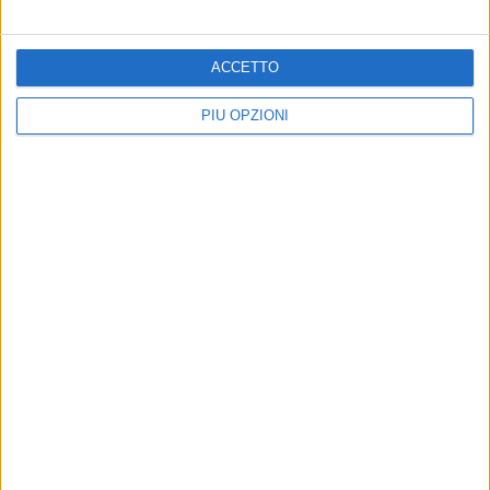
ACCETTO
PIÙ OPZIONI
Prisma
30 SETTEMBRE 2019
Torna l'appuntamento con i “Cooking show” da Prisma
Barletta
3 MAGGIO 2019
"Il Barbecue senza fumo" solo da Prisma a Barletta
11 APRILE 2019
Bundt Cake: prepariamole insieme a Eleonora Corvasce,
ospite di Prisma a Barletta