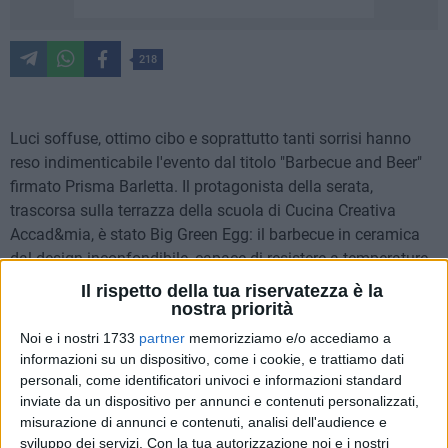
218
Luci soffuse, ottimo cibo e soprattutto tanti sorrisi hanno
reso indimenticabile l'evento dal titolo "Barbecue and Beer"
firmato Prisma Barletta. Il protagonista della serata,
trascorsa sulla terrazza della scuola di Cucina Creativa
Accad&mia, è stato Big Green Egg: il barbecue in ceramica
dal design inconfondibile, capace di resistere a temperature
estreme.
Il rispetto della tua riservatezza è la
nostra priorità
Polpo alla brace, salsiccia di Norcia e brasato di pollo alla
Noi e i nostri 1733
partner
memorizziamo e/o accediamo a
birra sono solo alcuni dei piatti del menù che ha visto
informazioni su un dispositivo, come i cookie, e trattiamo dati
all'opera lo special guest Big Green Egg. Una cena informale
personali, come identificatori univoci e informazioni standard
in terrazza nata dallo stretto sodalizio creatosi tra l'azienda
inviate da un dispositivo per annunci e contenuti personalizzati,
misurazione di annunci e contenuti, analisi dell'audience e
di Cleonice Ruocco, Prisma Barletta, Cucina Creativa
sviluppo dei servizi.
Con la tua autorizzazione noi e i nostri