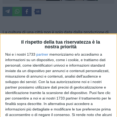
68
La cultura di una città non è solo data dalla produzione di
libri o di guide turistiche ma è una questione molto più
Il rispetto della tua riservatezza è la
profonda, incisiva e complessa. Quando parliamo di una
nostra priorità
cultura urbana, poi, non ci riferiamo solo al grado di
Noi e i nostri 1733
partner
memorizziamo e/o accediamo a
consapevolezza che i cittadini hanno della loro città, ma
informazioni su un dispositivo, come i cookie, e trattiamo dati
anche della stratificazione storica delle città stesse.
personali, come identificatori univoci e informazioni standard
inviate da un dispositivo per annunci e contenuti personalizzati,
È palese notare come la città non nasca con noi, ma abbia
misurazione di annunci e contenuti, analisi dell'audience e
sviluppo dei servizi.
Con la tua autorizzazione noi e i nostri
una storia in cui siamo immersi, una storia che ci segna e
partner possiamo utilizzare dati precisi di geolocalizzazione e
insegna. Questa è la cultura urbana di una città, una cultura
identificazione tramite la scansione del dispositivo. Puoi fare clic
che nasce dalla fondazione della città stessa e che acquista
per consentire a noi e ai nostri 1733 partner il trattamento per le
una sua forma nel corso degli anni, per non dire dei secoli.
finalità sopra descritte. In alternativa puoi accedere a
Ed è questa forma culturale che ci qualifica come residenti in
informazioni più dettagliate e modificare le tue preferenze prima
una città, ancor prima di essere cittadini o abitanti.
di acconsentire o di negare il consenso.
Si rende noto che alcuni