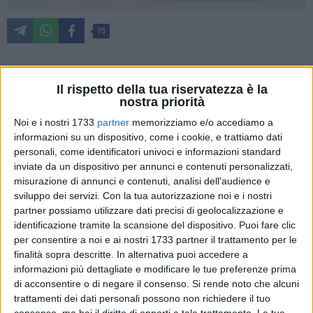
75
Buon sangue non mente! Recita così il proverbio. Il nostro
Il rispetto della tua riservatezza è la
nostra priorità
recente appello ai quattro candidati sindaci, avrebbe portato
i suoi frutti. Infatti, nella sede del nostro Centro studi, oltre a
Noi e i nostri 1733
partner
memorizziamo e/o accediamo a
continuo andirivieni di curiosi e conoscenti, oggi si è
informazioni su un dispositivo, come i cookie, e trattiamo dati
personali, come identificatori univoci e informazioni standard
aggiunto anche un ulteriore folto gruppo di amici.
inviate da un dispositivo per annunci e contenuti personalizzati,
Particolarmente sensibili alla nostra letteratura e cartografia
misurazione di annunci e contenuti, analisi dell'audience e
storica sulla identità e territorio della città marinara di
sviluppo dei servizi.
Con la tua autorizzazione noi e i nostri
Barletta. E del suo porto storico. Peraltro ricco di un notevole
partner possiamo utilizzare dati precisi di geolocalizzazione e
patrimonio archeologico ancora da valorizzare.
identificazione tramite la scansione del dispositivo. Puoi fare clic
per consentire a noi e ai nostri 1733 partner il trattamento per le
Con questo gruppo di amici (probabili nuovi associati), ha
finalità sopra descritte. In alternativa puoi accedere a
informazioni più dettagliate e modificare le tue preferenze prima
fatto seguito una breve escursione sull'area portuale.
di acconsentire o di negare il consenso.
Si rende noto che alcuni
Abbiamo così incontrato il Dott. Cosimo Cannito candidato
trattamenti dei dati personali possono non richiedere il tuo
Sindaco. Discorrendo e ravvivando progettualità e aspetti
consenso, ma hai il diritto di opporti a tale trattamento. Le tue