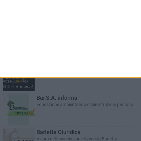
RUBRICHE AGGIORNATE DI RECENTE
Auto e motori
In collaborazione con Dibenedetto Automotive
Bar.S.A. informa
Educazione ambientale: piccole istruzioni per l'uso
Barletta Giuridica
A cura dell'associazione Avvocati Barletta