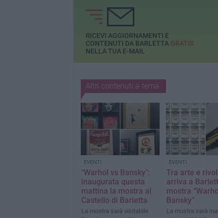
RICEVI AGGIORNAMENTI E
CONTENUTI DA BARLETTA
GRATIS
NELLA TUA E-MAIL
Altri contenuti a tema
EVENTI
EVENTI
"Warhol vs Bansky":
Tra arte e rivo
inaugurata questa
arriva a Barlet
mattina la mostra al
mostra “Warho
Castello di Barletta
Bansky”
La mostra sarà visitabile
La mostra sarà in