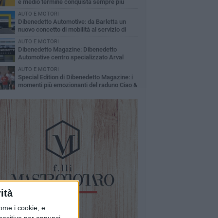
e medio termine conquista sempre più
automobilisti
AUTO E MOTORI
Dibenedetto Automotive: da Barletta un
nuovo concetto di mobilità al servizio di
privati e imprese
AUTO E MOTORI
Dibenedetto Magazine: Dibenedetto
Automotive centro specializzato Arval
Premium Center
AUTO E MOTORI
Special Edition di Dibenedetto Magazine: i
momenti più emozionanti del raduno Ciao &
Fiat 500
ità
ome i cookie, e