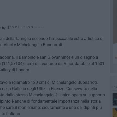
d by
oni della famiglia secondo l'impeccabile estro artistico di
 da Vinci e Michelangelo Buonarroti.
adonna, il Bambino e san Giovannino) è un disegno a
a (141,5x104,6 cm) di Leonardo da Vinci, databile al 1501-
allery di Londra.
tavola (diametro 120 cm) di Michelangelo Buonarroti,
PI
nella Galleria degli Uffizi a Firenze. Conservato nella
ta dallo stesso Michelangelo, è l'unica opera su supporto
l dipinto è anche di fondamentale importanza nella storia
 che sarà il manierismo: sicuramente è uno dei dipinti più
to italiano.