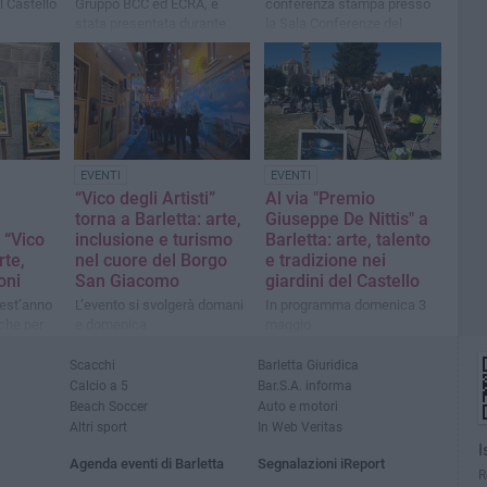
l Castello
Gruppo BCC ed ECRA, è
conferenza stampa presso
stata presentata durante
la Sala Conferenze del
l’inaugurazione della filiale
Castello di Barletta
di Barletta
EVENTI
EVENTI
“Vico degli Artisti”
Al via "Premio
torna a Barletta: arte,
Giuseppe De Nittis" a
 “Vico
inclusione e turismo
Barletta: arte, talento
rte,
nel cuore del Borgo
e tradizione nei
oni
San Giacomo
giardini del Castello
uest’anno
L’evento si svolgerà domani
In programma domenica 3
che per
e domenica
maggio
ato Vico
Scacchi
Barletta Giuridica
Calcio a 5
Bar.S.A. informa
Beach Soccer
Auto e motori
Altri sport
In Web Veritas
I
Agenda eventi di Barletta
Segnalazioni iReport
R