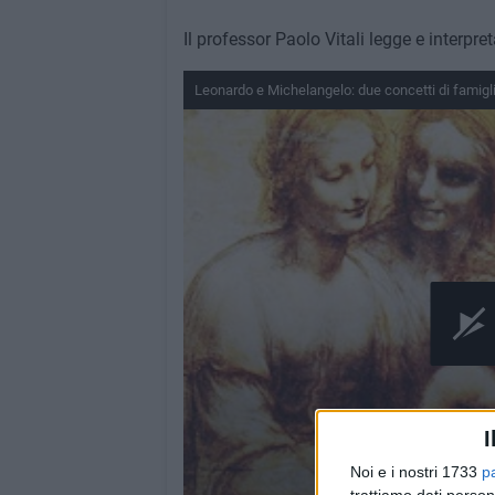
Il professor Paolo Vitali legge e interpret
Leonardo e Michelangelo: due concetti di famigl
I
Noi e i nostri 1733
p