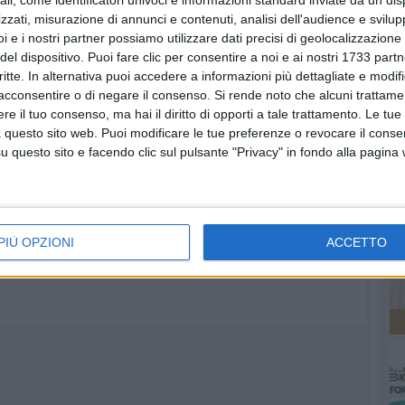
ali, come identificatori univoci e informazioni standard inviate da un di
zzati, misurazione di annunci e contenuti, analisi dell'audience e svilupp
RU
i e i nostri partner possiamo utilizzare dati precisi di geolocalizzazione 
del dispositivo. Puoi fare clic per consentire a noi e ai nostri 1733 partn
critte. In alternativa puoi accedere a informazioni più dettagliate e modif
acconsentire o di negare il consenso.
Si rende noto che alcuni trattamen
e il tuo consenso, ma hai il diritto di opporti a tale trattamento. Le tue
 questo sito web. Puoi modificare le tue preferenze o revocare il conse
questo sito e facendo clic sul pulsante "Privacy" in fondo alla pagina
onta le opere d'arte
PIÙ OPZIONI
ACCETTO