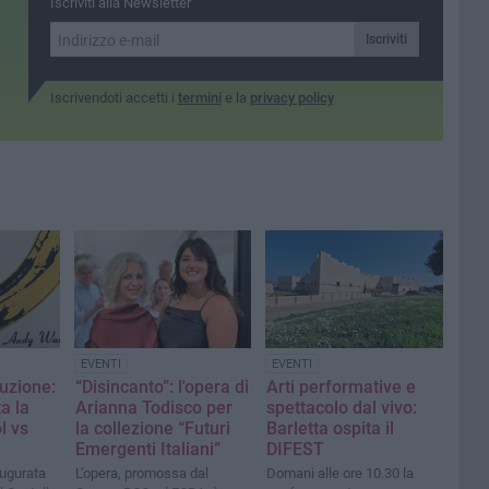
Iscriviti alla Newsletter
Iscriviti
Iscrivendoti accetti i
termini
e la
privacy policy
EVENTI
EVENTI
luzione:
“Disincanto”: l'opera di
Arti performative e
ta la
Arianna Todisco per
spettacolo dal vivo:
l vs
la collezione “Futuri
Barletta ospita il
Emergenti Italiani”
DIFEST
augurata
L’opera, promossa dal
Domani alle ore 10.30 la