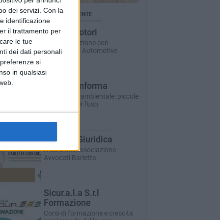
spositivo per annunci
o dei servizi.
Con la
BRICHE AGGIORNATE DI RECENTE
e identificazione
er il trattamento per
Auto e motori
icare le tue
In collaborazione con
Dibenedetto Automotive
ti dei dati personali
 preferenze si
nso in qualsiasi
 web.
Bar.S.A. informa
Educazione ambientale: piccole
istruzioni per l'uso
Barletta Giuridica
A cura dell'associazione
Avvocati Barletta
Sicur.a.l.a S.r.l
Formazione
Corsi di formazione e crescita