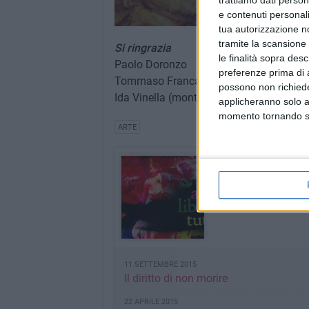
trattiamo dati person
e contenuti personali
tua autorizzazione no
tramite la scansione 
Si ringrazia
le finalità sopra des
Paolo Doronzo
preferenze prima di 
Tommaso Francavilla (riprese video)
possono non richieder
Ida Vinella (montaggio video)
applicheranno solo a
momento tornando su 
ARTE
Arte Libera Tutti
Il professor Vitali racc
INDICE RUBRICA
11 SETTEMBRE 2015
Il diritto di non morire
22 APRILE 2015