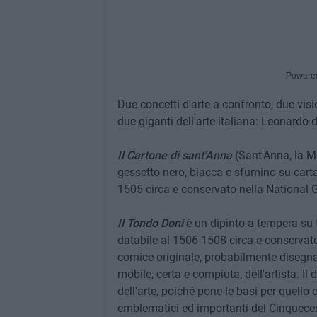
Powere
Due concetti d'arte a confronto, due visi
due giganti dell'arte italiana: Leonardo
Il Cartone di sant'Anna
(Sant'Anna, la M
gessetto nero, biacca e sfumino su cart
1505 circa e conservato nella National G
Il Tondo Doni
è un dipinto a tempera su 
databile al 1506-1508 circa e conservato 
cornice originale, probabilmente disegna
mobile, certa e compiuta, dell'artista. I
dell'arte, poiché pone le basi per quello
emblematici ed importanti del Cinquecen