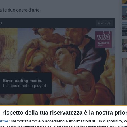
a le due opere d'arte.
ia
6 MINUTI
Error loading media:
File could not be played
l rispetto della tua riservatezza è la nostra prior
artner
memorizziamo e/o accediamo a informazioni su un dispositivo, c