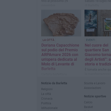
fino al prossimo 29
sabato 18 luglio ne
novembre
di Barletta
LA CITTÀ
EVENTI
Doriana Capacchione
Nel cuore del
sul podio del Premio
quartiere San
ARPAmare 2026 con
Giacomo torna
un'opera dedicata al
degli Artisti”: a
Molo di Levante di
storia e tradizi
Barletta
È tornata anche q
la manifestazione 
L'artista barlettana
due giorni ha anim
conquista il terzo posto per
Torto
Notizie da Barletta
Scuola e Lavoro
il secondo anno
consecutivo con
Associazioni
Religioni
41.323900°N 16.294968
La città
Notizie sportive
Cronaca
Calcio
Politica
Basket
Istituzionale