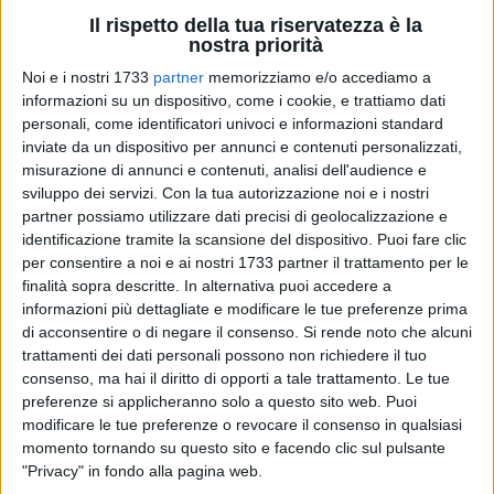
alla presenza di Michele Placido
.
Il rispetto della tua riservatezza è la
nostra priorità
L'opera consiste in un ritratto di Manrico attore, e si ispira
Noi e i nostri 1733
partner
memorizziamo e/o accediamo a
alla sua interpretazione teatrale relativa allo spettacolo
informazioni su un dispositivo, come i cookie, e trattiamo dati
"Guerra". Una interpretazione che aveva colpito Paolo Vitali
personali, come identificatori univoci e informazioni standard
(spettatore a Bari qualche anno fa dell'evento di prosa
inviate da un dispositivo per annunci e contenuti personalizzati,
"Guerra"), folgorando la sua sensibilità artistica, "cogliendo
misurazione di annunci e contenuti, analisi dell'audience e
alcuni aspetti che non potevano solo rimanere nella mia
sviluppo dei servizi.
Con la tua autorizzazione noi e i nostri
mente" dice Paolo Vitali.
partner possiamo utilizzare dati precisi di geolocalizzazione e
identificazione tramite la scansione del dispositivo. Puoi fare clic
per consentire a noi e ai nostri 1733 partner il trattamento per le
Un pensiero umile, come i colori tenui a pastello, ma sincero
finalità sopra descritte. In alternativa puoi accedere a
e intriso della memoria del ricordo buono, spontaneo, per la
informazioni più dettagliate e modificare le tue preferenze prima
luce di una persona che ha lasciato tanto nel cuore di molti.
di acconsentire o di negare il consenso.
Si rende noto che alcuni
trattamenti dei dati personali possono non richiedere il tuo
A Manrico
4 MINUTI
consenso, ma hai il diritto di opporti a tale trattamento. Le tue
preferenze si applicheranno solo a questo sito web. Puoi
modificare le tue preferenze o revocare il consenso in qualsiasi
momento tornando su questo sito e facendo clic sul pulsante
"Privacy" in fondo alla pagina web.