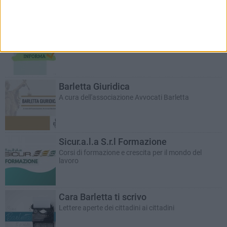
Bar.S.A. informa
Educazione ambientale: piccole istruzioni per l'uso
Barletta Giuridica
A cura dell'associazione Avvocati Barletta
Sicur.a.l.a S.r.l Formazione
Corsi di formazione e crescita per il mondo del
lavoro
Cara Barletta ti scrivo
Lettere aperte dei cittadini ai cittadini