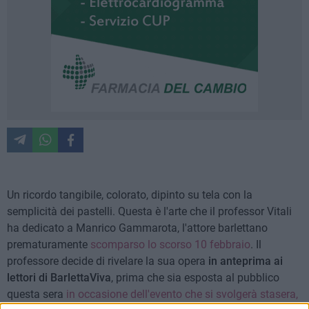
Un ricordo tangibile, colorato, dipinto su tela con la
semplicità dei pastelli. Questa è l'arte che il professor Vitali
ha dedicato a Manrico Gammarota, l'attore barlettano
prematuramente
scomparso lo scorso 10 febbraio
. Il
professore decide di rivelare la sua opera
in anteprima ai
lettori di BarlettaViva
, prima che sia esposta al pubblico
questa sera
in occasione dell'evento che si svolgerà stasera,