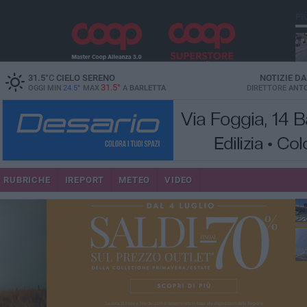
PI
31.5
°C
CIELO SERENO
NOTIZIE D
31.5°
OGGI MIN
24.5°
MAX
A
BARLETTA
DIRETTORE
ANTO
se
RUBRICHE
IREPORT
METEO
VIDEO