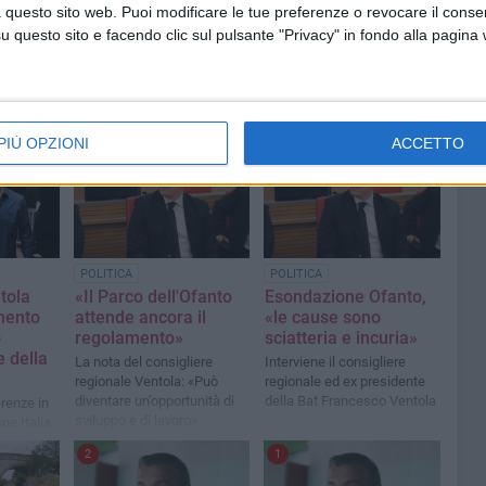
 questo sito web. Puoi modificare le tue preferenze o revocare il conse
questo sito e facendo clic sul pulsante "Privacy" in fondo alla pagina
PIÙ OPZIONI
ACCETTO
4
1
POLITICA
POLITICA
tola
«Il Parco dell'Ofanto
Esondazione Ofanto,
mento
attende ancora il
«le cause sono
o
regolamento»
sciatteria e incuria»
 della
La nota del consigliere
Interviene il consigliere
regionale Ventola: «Può
regionale ed ex presidente
diventare un’opportunità di
della Bat Francesco Ventola
renze in
sviluppo e di lavoro»
one Italia
2
1