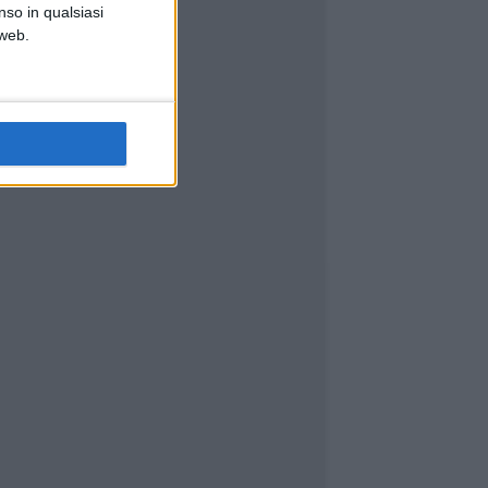
nso in qualsiasi
 web.