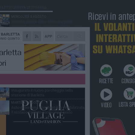
Ù LETTI QUESTA SETTIMANA
MERCOLEDÌ 5 AGOSTO
Barletta piange Gioacchino Dagnello:
64enne barlettano investito all'alba a Trani
A
BARLETTA
GIOVEDÌ 6 AGOSTO
APP
Il ricordo di "Cecco", il benzinaio col
NIO QUINTO
sorriso: «Contava i giorni che lo
paravano dalla pensione»
MERCOLEDÌ 5 AGOSTO
Jova Summer Party, giovedì mattina
sopralluogo nell'area dell'evento
DOMENICA 2 AGOSTO
Beni confiscati alla mafia. Nasce il servizio
di Co-housing
VENERDÌ 31 LUGLIO
Inaugurato il nuovo parcheggio nella
stazione di Barletta
MARTEDÌ 4 AGOSTO
Auto di persona con disabilità vandalizzata,
il sindaco Cannito condanna il gesto