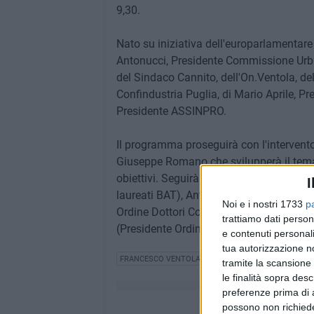
9,30.
Nato su iniziativa dell'europarlamentare
Antonucci, Presidente Commissione Urbani
del Sindaco Cannito, dell'On.Ventola, de
Confindustria Puglia, di Mario Aprile, Pr
Presidente ASSINPRO.
Il programma proseguirà con l'intervento
Giuseppe Romano che svilupperà il tema 
obiettivi. Seguirà una tavola rotonda co
I
laureati BAT), Antonella Cascella (Presi
Noi e i nostri 1733
p
Ordine Dottori Commercialisti ed esperti 
trattiamo dati person
(Presidente Ordine Architetti pianificato
e contenuti personali
tua autorizzazione no
FRANCESCO VENTOLA
tramite la scansione 
le finalità sopra des
preferenze prima di 
possono non richieder