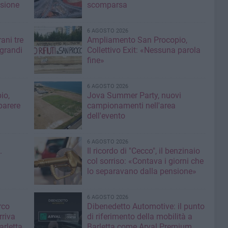
isione
scomparsa
6 AGOSTO 2026
ani tre
Ampliamento San Procopio,
 grandi
Collettivo Exit: «Nessuna parola
fine»
6 AGOSTO 2026
io,
Jova Summer Party, nuovi
parere
campionamenti nell'area
dell'evento
6 AGOSTO 2026
.
Il ricordo di "Cecco", il benzinaio
col sorriso: «Contava i giorni che
lo separavano dalla pensione»
6 AGOSTO 2026
rco
Dibenedetto Automotive: il punto
rriva
di riferimento della mobilità a
arletta
Barletta come Arval Premium