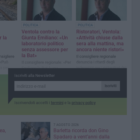
POLITICA
POLITICA
Ventola contro la
Ristoratori, Ventola:
r la
Giunta Emiliano: «Un
«Attività chiuse dalla
laboratorio politico
sera alla mattina, ma
senza assessore per
ancora niente ristori»
la Bat»
nsigliere
Il consigliere regionale
 «Può
denuncia i ritardi degli
Il consigliere regionale: «Per
a per
indennizzi per i ristoratori dei
Emiliano la Bat è una
a Gioia-
20 Comuni pugliesi chiusi
provincia dove venire a
Iscriviti alla Newsletter
ismo
alla vigilia dell’Immacolata
prendere solo voti»
Iscriviti
Iscrivendoti accetti i
termini
e la
privacy policy
7 AGOSTO 2026
ea,
Barletta ricorda don Gino
Spadaro a vent’anni dalla