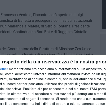
 Francesco Ventola, l'incontro sarà aperto da Luigi
stica di Barletta e proseguirà con i saluti istituzionali
ll'On Mariangela Matera, di Sergio Fontana, Presidente
esidente Confindustria Bari-Bat e di Ruggiero Cristallo
 del Coordinatore della Struttura di Missione Zes Unica
"La struttura tecnica di missione Zes Unica: Funzioni e
n Saverio Binetti (Presidente Collegio Geometri e Geometri
l rispetto della tua riservatezza è la nostra prior
dente Ordine Ingegneri BAT), Alberto Muciaccia (Presidente
artner
memorizziamo e/o accediamo a informazioni su un dispositivo, c
contabili Trani) e Andrea Roselli
ali, come identificatori univoci e informazioni standard inviate da un di
ri paesaggisti e conservatori BAT).
zzati, misurazione di annunci e contenuti, analisi dell'audience e svilupp
i e i nostri partner possiamo utilizzare dati precisi di geolocalizzazione 
del dispositivo. Puoi fare clic per consentire a noi e ai nostri 1733 partn
critte. In alternativa puoi accedere a informazioni più dettagliate e modif
acconsentire o di negare il consenso.
Si rende noto che alcuni trattamen
e il tuo consenso, ma hai il diritto di opporti a tale trattamento. Le tue