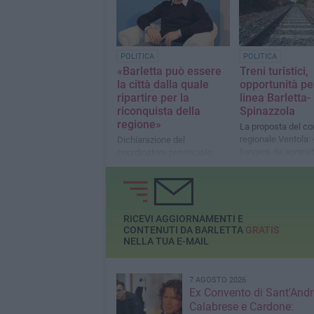
POLITICA
POLITICA
«Barletta può essere
Treni turistici,
la città dalla quale
opportunità pe
ripartire per la
linea Barletta-
riconquista della
Spinazzola
regione»
La proposta del co
regionale Ventola:
Dichiarazione del
fungere da apripist
coordinatore provinciale
dare nuova vita all
BAT di Fratelli d’Italia,
Rocchetta e al tur
Francesco Ventola
pugliese»
RICEVI AGGIORNAMENTI E
CONTENUTI DA BARLETTA
GRATIS
NELLA TUA E-MAIL
7 AGOSTO 2026
Ex Convento di Sant'Andr
Calabrese e Cardone: