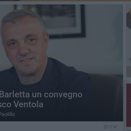
Barletta un convegno
co Ventola
aolillo
17.47