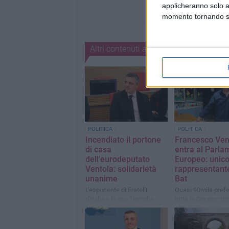
applicheranno solo a
momento tornando su 
Altri contenuti a tema
POLITICA
POLITICA
Incendiato il portone
Francesco Ven
di casa
entra al Parla
dell'eurodeputato
Europeo: unic
Ventola: solidarietà
rappresentante
unanime
Bat
L'esponente di Fratelli
Quasi 90mila prefe
d'Italia e la sua famiglia
tutta la Circoscrizi
erano presenti nella loro
Meridionale
casa a Canosa e sono
rimasti illesi