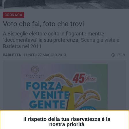
CRONACA
Voto che fai, foto che trovi
A Bisceglie elettore colto in flagrante mentre
"documentava" la sua preferenza.
Scena già vista a
Barletta nel 2011
BARLETTA -
LUNEDÌ 27 MAGGIO 2013
17.19
Il rispetto della tua riservatezza è la
nostra priorità