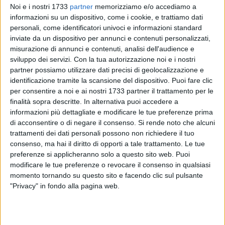
Noi e i nostri 1733
partner
memorizziamo e/o accediamo a
informazioni su un dispositivo, come i cookie, e trattiamo dati
personali, come identificatori univoci e informazioni standard
inviate da un dispositivo per annunci e contenuti personalizzati,
misurazione di annunci e contenuti, analisi dell'audience e
sviluppo dei servizi.
Con la tua autorizzazione noi e i nostri
partner possiamo utilizzare dati precisi di geolocalizzazione e
Voto che fai, foto che trovi. Come già successo a Barletta
identificazione tramite la scansione del dispositivo. Puoi fare clic
durante la scorsa tornata delle Amministrative 2011, quando
per consentire a noi e ai nostri 1733 partner il trattamento per le
un click del cellulare di un ragazzo di 18 anni si era sentito
finalità sopra descritte. In alternativa puoi accedere a
nitido ed inequivocabile nel seggio elettorale della
scuola
informazioni più dettagliate e modificare le tue preferenze prima
elementare Giovanni Paolo, secondo ex Settimo Circolo, in
di acconsentire o di negare il consenso.
Si rende noto che alcuni
via dei Pini a Barletta
, anche Bisceglie ha avuto il suo
trattamenti dei dati personali possono non richiedere il tuo
consenso, ma hai il diritto di opporti a tale trattamento. Le tue
"Oliviero Toscani" on the road. Ieri mattina, nel seggio 27
preferenze si applicheranno solo a questo sito web. Puoi
della scuola "Caputi" di via XXV Aprile, un uomo è stato colto
modificare le tue preferenze o revocare il consenso in qualsiasi
in flagrante mentre fotografava il suo voto con un telefonino,
momento tornando su questo sito e facendo clic sul pulsante
per dimostrare a un suo parente la sua preferenza. A frenare
"Privacy" in fondo alla pagina web.
l'autore del flash, sono prontamente intervenuti gli scrutatori,
che hanno allertato i presidenti di seggio: di lì è partita la
segnalazione al personale di vigilanza. L'uomo è stato