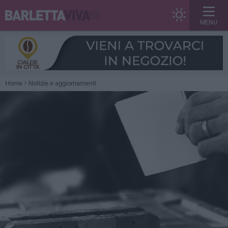
MENU
Home
Notizie e aggiornamenti