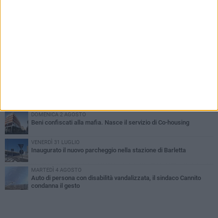
PIÙ LETTI QUESTA SETTIMANA
MERCOLEDÌ 5 AGOSTO
Barletta piange Gioacchino Dagnello: 64enne barlettano investito
all'alba a Trani
GIOVEDÌ 6 AGOSTO
Il ricordo di "Cecco", il benzinaio col sorriso: «Contava i giorni che
lo separavano dalla pensione»
MERCOLEDÌ 5 AGOSTO
Jova Summer Party, giovedì mattina sopralluogo nell'area
dell'evento
DOMENICA 2 AGOSTO
Beni confiscati alla mafia. Nasce il servizio di Co-housing
VENERDÌ 31 LUGLIO
Inaugurato il nuovo parcheggio nella stazione di Barletta
MARTEDÌ 4 AGOSTO
Auto di persona con disabilità vandalizzata, il sindaco Cannito
condanna il gesto