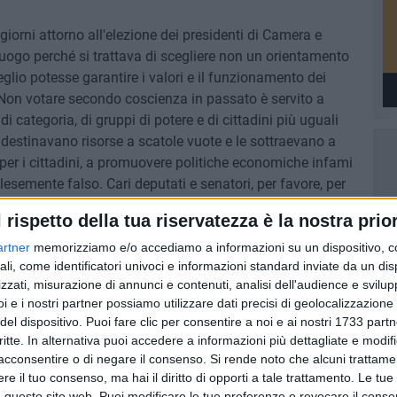
i giorni attorno all'elezione dei presidenti di Camera e
uogo perché si trattava di scegliere non un orientamento
lio potesse garantire i valori e il funzionamento dei
 Non votare secondo coscienza in passato è servito a
 di categoria, di gruppi di potere e di cittadini più uguali
he destinavano risorse a scatole vuote e le sottraevano a
 per i cittadini, a promuovere politiche economiche infami
esemente falso. Cari deputati e senatori, per favore, per
te sempre secondo coscienza! Forse non riuscirete sempre
l rispetto della tua riservatezza è la nostra prior
nza instabile o di una coalizione, ma almeno avrete
innovamento della politica passa anche attraverso la
artner
memorizziamo e/o accediamo a informazioni su un dispositivo, c
ali, come identificatori univoci e informazioni standard inviate da un di
on delle segreterie».
zzati, misurazione di annunci e contenuti, analisi dell'audience e svilupp
i e i nostri partner possiamo utilizzare dati precisi di geolocalizzazione 
del dispositivo. Puoi fare clic per consentire a noi e ai nostri 1733 partn
critte. In alternativa puoi accedere a informazioni più dettagliate e modif
acconsentire o di negare il consenso.
Si rende noto che alcuni trattamen
e il tuo consenso, ma hai il diritto di opporti a tale trattamento. Le tue
 questo sito web. Puoi modificare le tue preferenze o revocare il conse