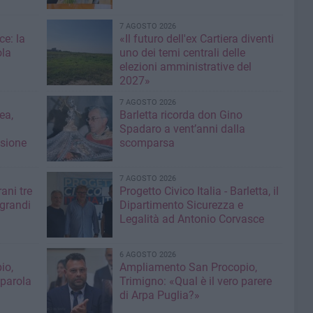
7 AGOSTO 2026
ce: la
«Il futuro dell'ex Cartiera diventi
ola
uno dei temi centrali delle
elezioni amministrative del
2027»
7 AGOSTO 2026
ea,
Barletta ricorda don Gino
Spadaro a vent’anni dalla
isione
scomparsa
7 AGOSTO 2026
ani tre
Progetto Civico Italia - Barletta, il
 grandi
Dipartimento Sicurezza e
Legalità ad Antonio Corvasce
6 AGOSTO 2026
io,
Ampliamento San Procopio,
 parola
Trimigno: «Qual è il vero parere
di Arpa Puglia?»