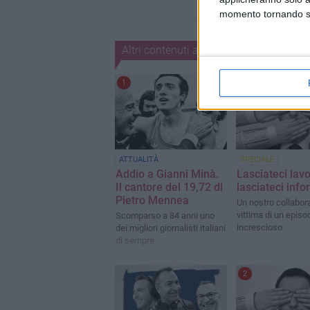
momento tornando su 
Altri contenuti a tema
1
1
ATTUALITÀ
SPECIALE
Addio a Gianni Minà.
Lasciateci lavo
Il cantore del 19,72 di
lasciateci inf
Pietro Mennea
Un nostro collabor
vittima di un episo
Scomparso a 84 anni uno
increscioso
dei migliori giornalisti italiani
di sempre
2