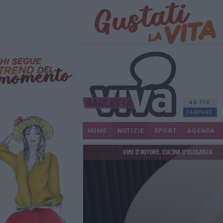
68.713
FANPAGE
HOME
NOTIZIE
SPORT
AGENDA