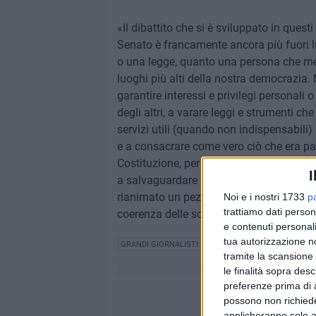
«Il dibattito che si è sviluppato in quest
Senato è francamente ancora più fuori l
o una legge, quanto una persona che meg
luoghi più alti della nostra democrazia.
garantire interessi e privilegi personali o
degli altri, a varare leggi e strumenti c
servizi utili (quando non indispensabili)
e a consacrare come vero ciò che era pal
Costituzione, per amore del Paese, vota
I
a salvaguardare la vita di una maggiora
rianimato un pezzo di verità. Forse il r
Noi e i nostri 1733
p
trattiamo dati person
coerenza delle scelte della coscienza e n
e contenuti personali
tua autorizzazione no
GRANDI GIORNALISTI
CATTIVA POLITICA
tramite la scansione 
le finalità sopra des
preferenze prima di 
possono non richieder
applicheranno solo a