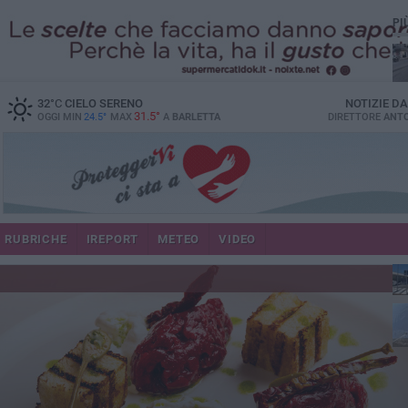
PI
32
°C
CIELO SERENO
NOTIZIE D
31.5°
OGGI MIN
24.5°
MAX
A
BARLETTA
DIRETTORE
ANTO
se
RUBRICHE
IREPORT
METEO
VIDEO