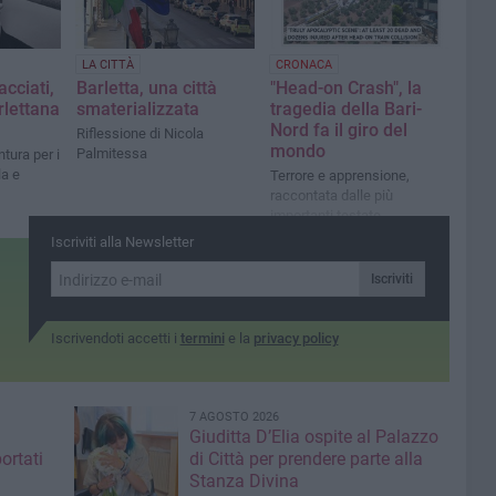
LA CITTÀ
CRONACA
acciati,
Barletta, una città
"Head-on Crash", la
arlettana
smaterializzata
tragedia della Bari-
Nord fa il giro del
Riflessione di Nicola
mondo
Palmitessa
tura per i
la e
Terrore e apprensione,
raccontata dalle più
importanti testate
internazionali
Iscriviti alla Newsletter
Iscriviti
Iscrivendoti accetti i
termini
e la
privacy policy
7 AGOSTO 2026
Giuditta D’Elia ospite al Palazzo
ortati
di Città per prendere parte alla
Stanza Divina