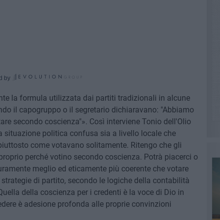
d by
 la formula utilizzata dai partiti tradizionali in alcune
ndo il capogruppo o il segretario dichiaravano: "Abbiamo
otare secondo coscienza"». Così interviene Tonio dell'Olio
a situazione politica confusa sia a livello locale che
iuttosto come votavano solitamente. Ritengo che gli
i proprio perché votino secondo coscienza. Potrà piacerci o
uramente meglio ed eticamente più coerente che votare
strategie di partito, secondo le logiche della contabilità
uella della coscienza per i credenti è la voce di Dio in
edere è adesione profonda alle proprie convinzioni