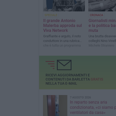
SPECIALE
CRONACA
Il grande Antonio
Giornalisti min
Malerba approda sul
e la politica b
Viva Network
muta
Graffiante e arguto, il noto
Una brutta disavven
conduttore in una rubrica…
colleghi Nino Vinel
che è tutta un programma
Michele Straniero
RICEVI AGGIORNAMENTI E
CONTENUTI DA BARLETTA
GRATIS
NELLA TUA E-MAIL
7 AGOSTO 2026
In reparto senza aria
condizionata, «ci siamo p
ventilatori da casa»