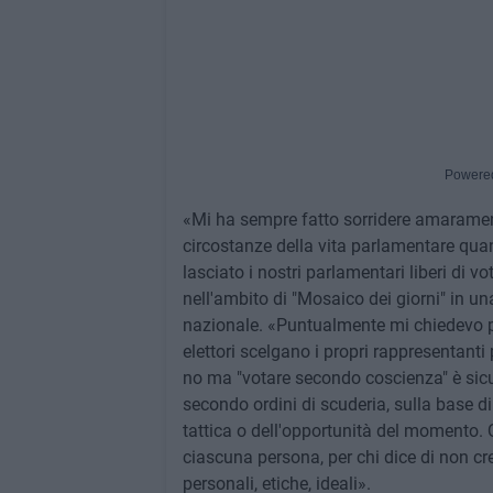
Powere
«Mi ha sempre fatto sorridere amaramente
circostanze della vita parlamentare qua
lasciato i nostri parlamentari liberi di v
nell'ambito di "Mosaico dei giorni" in un
nazionale. «Puntualmente mi chiedevo p
elettori scelgano i propri rappresentant
no ma "votare secondo coscienza" è sic
secondo ordini di scuderia, sulla base di 
tattica o dell'opportunità del momento. Q
ciascuna persona, per chi dice di non cr
personali, etiche, ideali».