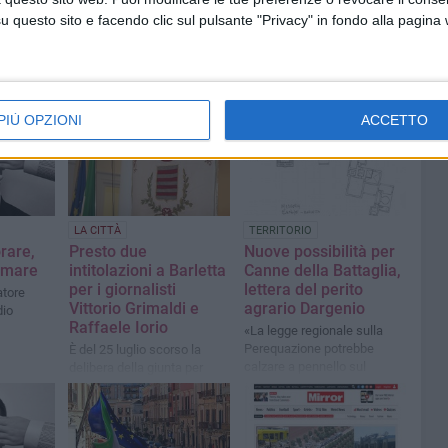
questo sito e facendo clic sul pulsante "Privacy" in fondo alla pagina
PIÙ OPZIONI
ACCETTO
1
LA CITTÀ
TERRITORIO
rare,
Presto due
Nuove possibilità per
ormare
intitolazioni a Barletta
Canne della Battaglia,
per i giornalisti
lettera del perito
atore
Vittorio Grimaldi e
agrario Dargenio
dio
Raffaele Iorio
«La legge regionale sulla
Perequazione potrebbe
È del 25 luglio scorso la
calzare a pennello sul
delibera della giunta per
destino turistico di Canne»
assegnare i nomi di varie
strutture