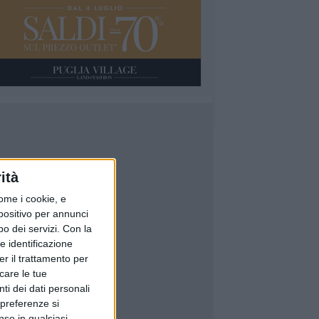
ità
ome i cookie, e
spositivo per annunci
o dei servizi.
Con la
e identificazione
er il trattamento per
icare le tue
ti dei dati personali
 preferenze si
nso in qualsiasi