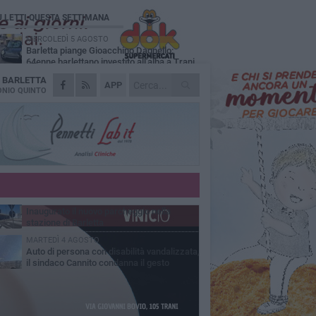
Ù LETTI QUESTA SETTIMANA
MERCOLEDÌ 5 AGOSTO
Barletta piange Gioacchino Dagnello:
64enne barlettano investito all'alba a Trani
A
BARLETTA
GIOVEDÌ 6 AGOSTO
APP
Il ricordo di "Cecco", il benzinaio col
NIO QUINTO
sorriso: «Contava i giorni che lo
paravano dalla pensione»
MERCOLEDÌ 5 AGOSTO
Jova Summer Party, giovedì mattina
sopralluogo nell'area dell'evento
DOMENICA 2 AGOSTO
Beni confiscati alla mafia. Nasce il servizio
di Co-housing
VENERDÌ 31 LUGLIO
Inaugurato il nuovo parcheggio nella
stazione di Barletta
MARTEDÌ 4 AGOSTO
Auto di persona con disabilità vandalizzata,
il sindaco Cannito condanna il gesto