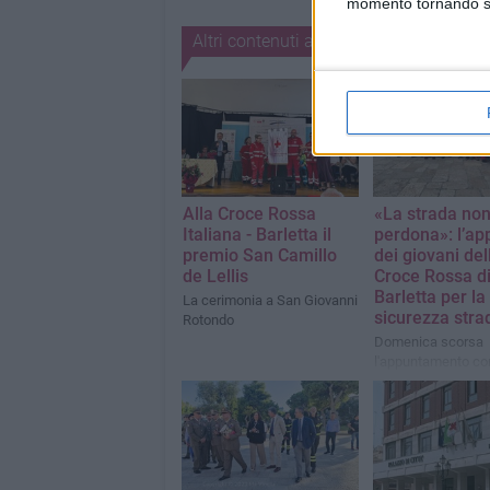
momento tornando su 
Altri contenuti a tema
Alla Croce Rossa
«La strada no
Italiana - Barletta il
perdona»: l’ap
premio San Camillo
dei giovani del
de Lellis
Croce Rossa d
Barletta per la
La cerimonia a San Giovanni
sicurezza stra
Rotondo
Domenica scorsa
l'appuntamento co
Sicurezza on the 