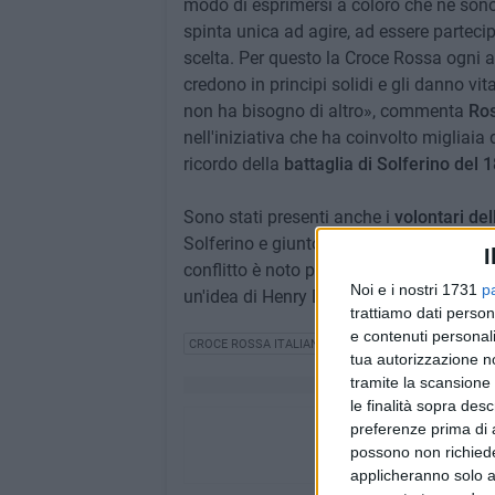
modo di esprimersi a coloro che ne sono gl
spinta unica ad agire, ad essere partecip
scelta. Per questo la Croce Rossa ogni 
credono in principi solidi e gli danno vi
non ha bisogno di altro», commenta
Ros
nell'iniziativa che ha coinvolto migliaia d
ricordo della
battaglia di Solferino del 
Sono stati presenti anche i
volontari del
Solferino e giunto sino a Castiglione dell
I
conflitto è noto proprio perché a esso è 
Noi e i nostri 1731
p
un'idea di Henry Dunant.
trattiamo dati person
e contenuti personali
CROCE ROSSA ITALIANA
tua autorizzazione no
tramite la scansione 
le finalità sopra des
preferenze prima di 
possono non richieder
applicheranno solo a