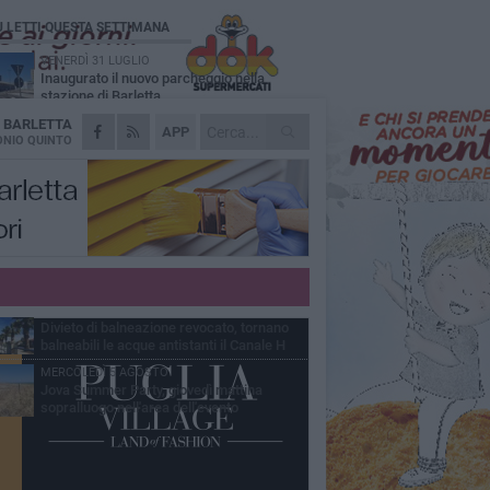
Ù LETTI QUESTA SETTIMANA
VENERDÌ 31 LUGLIO
Inaugurato il nuovo parcheggio nella
stazione di Barletta
A
BARLETTA
MERCOLEDÌ 5 AGOSTO
APP
Barletta piange Gioacchino Dagnello:
NIO QUINTO
64enne barlettano investito all'alba a Trani
GIOVEDÌ 30 LUGLIO
Rapina all'Ipercoop di Barletta: nel mirino la
gioielleria, banditi in fuga
DOMENICA 2 AGOSTO
Beni confiscati alla mafia. Nasce il servizio
di Co-housing
VENERDÌ 31 LUGLIO
Divieto di balneazione revocato, tornano
balneabili le acque antistanti il Canale H
MERCOLEDÌ 5 AGOSTO
Jova Summer Party, giovedì mattina
sopralluogo nell'area dell'evento