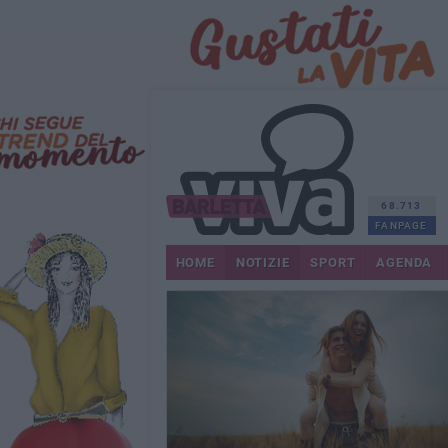
68.713
FANPAGE
HOME
NOTIZIE
SPORT
AGENDA