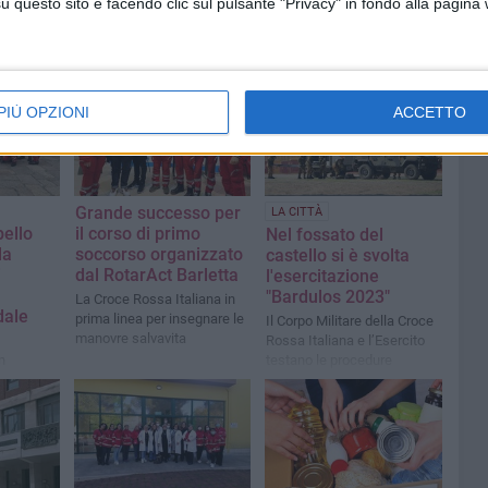
questo sito e facendo clic sul pulsante "Privacy" in fondo alla pagina
PIÙ OPZIONI
ACCETTO
n
Grande successo per
LA CITTÀ
pello
il corso di primo
Nel fossato del
la
soccorso organizzato
castello si è svolta
i
dal RotarAct Barletta
l'esercitazione
"Bardulos 2023"
La Croce Rossa Italiana in
dale
prima linea per insegnare le
Il Corpo Militare della Croce
manovre salvavita
Rossa Italiana e l’Esercito
n
testano le procedure
Road
tattiche e di soccorso del
personale