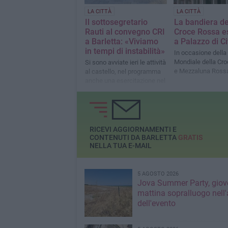
LA CITTÀ
LA CITTÀ
Il sottosegretario
La bandiera de
Rauti al convegno CRI
Croce Rossa e
a Barletta: «Viviamo
a Palazzo di Ci
in tempi di instabilità»
In occasione della
Mondiale della Cr
Si sono avviate ieri le attività
e Mezzaluna Ross
al castello, nel programma
anche una esercitazione nel
fossato con l'Esercito
RICEVI AGGIORNAMENTI E
CONTENUTI DA BARLETTA
GRATIS
NELLA TUA E-MAIL
5 AGOSTO 2026
Jova Summer Party, giov
mattina sopralluogo nell'
dell'evento