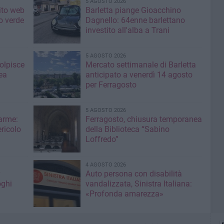
5 AGOSTO 2026
sito web
Barletta piange Gioacchino
o verde
Dagnello: 64enne barlettano
investito all'alba a Trani
5 AGOSTO 2026
colpisce
Mercato settimanale di Barletta
ea
anticipato a venerdì 14 agosto
per Ferragosto
5 AGOSTO 2026
larme:
Ferragosto, chiusura temporanea
ricolo
della Biblioteca “Sabino
Loffredo”
4 AGOSTO 2026
Auto persona con disabilità
oghi
vandalizzata, Sinistra Italiana:
«Profonda amarezza»