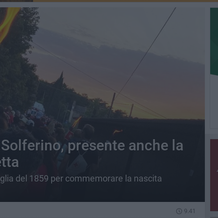
 Solferino, presente anche la
tta
taglia del 1859 per commemorare la nascita
9.41