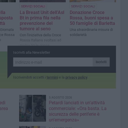
SERVIZI SOCIALI
SERVIZI SOCIALI
lla
La Breast Unit dell'Asl
Donazione Croce
sposta
Bt in prima fila nella
Rossa, buoni spesa a
ttà
prevenzione del
50 famiglie di Barletta
tumore al seno
 Giornata
Una straordinaria misura di
oce Rossa
solidarietà
Con l'iniziativa della Croce
a
Rossa Italiana svoltasi ad
Andria 50 le donne
sottoposte a visita dai
Iscriviti alla Newsletter
medici in servizio ad Andria
e Barletta
Iscriviti
Iscrivendoti accetti i
termini
e la
privacy policy
5 AGOSTO 2026
edì
Petardi lanciati in un'attività
area
commerciale: «Ora basta. La
sicurezza delle periferie è
un'emergenza»