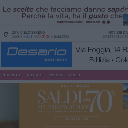
PI
25
°C
CIELO SERENO
NOTIZIE D
31.5°
OGGI MIN
24.5°
MAX
A
BARLETTA
DIRETTORE
ANTO
RUBRICHE
IREPORT
METEO
VIDEO