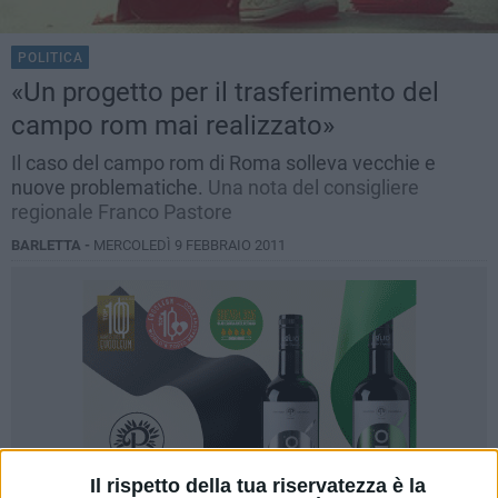
POLITICA
«Un progetto per il trasferimento del
campo rom mai realizzato»
Il caso del campo rom di Roma solleva vecchie e
nuove problematiche.
Una nota del consigliere
regionale Franco Pastore
BARLETTA -
MERCOLEDÌ 9 FEBBRAIO 2011
Il rispetto della tua riservatezza è la