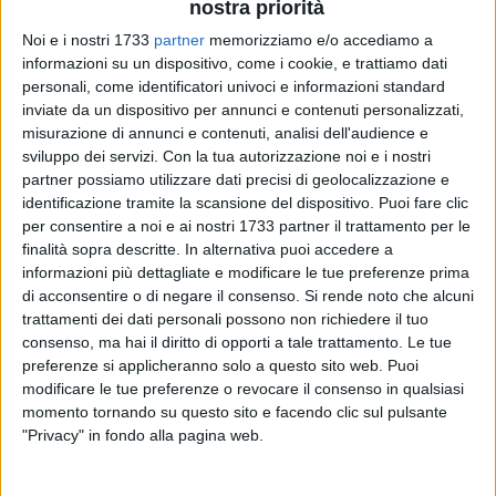
nostra priorità
Noi e i nostri 1733
partner
memorizziamo e/o accediamo a
informazioni su un dispositivo, come i cookie, e trattiamo dati
personali, come identificatori univoci e informazioni standard
inviate da un dispositivo per annunci e contenuti personalizzati,
misurazione di annunci e contenuti, analisi dell'audience e
sviluppo dei servizi.
Con la tua autorizzazione noi e i nostri
partner possiamo utilizzare dati precisi di geolocalizzazione e
Il Consigliere regionale, Franco Pastore (Socialisti nel Sel) ha
identificazione tramite la scansione del dispositivo. Puoi fare clic
diffuso la seguente dichiarazione: "Quanto accaduto nel
per consentire a noi e ai nostri 1733 partner il trattamento per le
campo rom di Roma, dove quattro bambini sono morti
finalità sopra descritte. In alternativa puoi accedere a
carbonizzati, è raccapricciante. E' evidente che gli sgomberi
informazioni più dettagliate e modificare le tue preferenze prima
di acconsentire o di negare il consenso.
Si rende noto che alcuni
non sono il modo giusto di affrontare il problema, al
trattamenti dei dati personali possono non richiedere il tuo
contrario spingono quelle persone a soluzioni e sistemazioni
consenso, ma hai il diritto di opporti a tale trattamento. Le tue
al limite della sopravvivenza.
preferenze si applicheranno solo a questo sito web. Puoi
A Barletta esiste da circa 20 anni, un campo nomadi,
modificare le tue preferenze o revocare il consenso in qualsiasi
all'altezza dell'uscita Barberini della statale 16bis, che versa
momento tornando su questo sito e facendo clic sul pulsante
in condizioni difficili da definire. Ci sono baracche realizzate
"Privacy" in fondo alla pagina web.
in tutti i materiali che è possibile raccattare per strada, sono
fatte di lamiere, cartone, pezzi di compensato, pezze. Queste