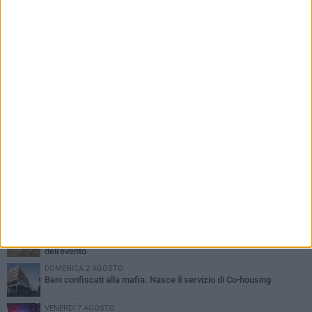
PIÙ LETTI QUESTA SETTIMANA
MERCOLEDÌ 5 AGOSTO
Barletta piange Gioacchino Dagnello: 64enne barlettano investito
all'alba a Trani
GIOVEDÌ 6 AGOSTO
Il ricordo di "Cecco", il benzinaio col sorriso: «Contava i giorni che
lo separavano dalla pensione»
MERCOLEDÌ 5 AGOSTO
Jova Summer Party, giovedì mattina sopralluogo nell'area
dell'evento
DOMENICA 2 AGOSTO
Beni confiscati alla mafia. Nasce il servizio di Co-housing
VENERDÌ 7 AGOSTO